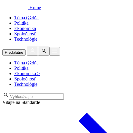
Home
Téma týždňa
Politika
Ekonomika
Spoločnosť
Technológie
Predplatné
Téma týždňa
Politika
Ekonomika
>
Spoločnosť
Technológie
Vitajte na Štandarde