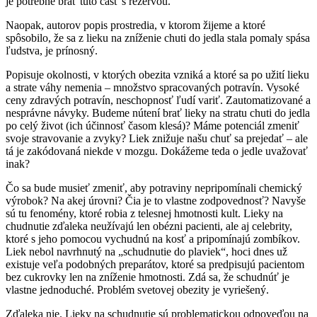
je potrebné brať túto časť s rezervou.
Naopak, autorov popis prostredia, v ktorom žijeme a ktoré
spôsobilo, že sa z lieku na zníženie chuti do jedla stala pomaly spása
ľudstva, je prínosný.
Popisuje okolnosti, v ktorých obezita vzniká a ktoré sa po užití lieku
a strate váhy nemenia – množstvo spracovaných potravín. Vysoké
ceny zdravých potravín, neschopnosť ľudí variť. Zautomatizované a
nesprávne návyky. Budeme nútení brať lieky na stratu chuti do jedla
po celý život (ich účinnosť časom klesá)? Máme potenciál zmeniť
svoje stravovanie a zvyky? Liek znižuje našu chuť sa prejedať – ale
tá je zakódovaná niekde v mozgu. Dokážeme teda o jedle uvažovať
inak?
Čo sa bude musieť zmeniť, aby potraviny nepripomínali chemický
výrobok? Na akej úrovni? Čia je to vlastne zodpovednosť? Navyše
sú tu fenomény, ktoré robia z telesnej hmotnosti kult. Lieky na
chudnutie zďaleka neužívajú len obézni pacienti, ale aj celebrity,
ktoré s jeho pomocou vychudnú na kosť a pripomínajú zombíkov.
Liek nebol navrhnutý na „schudnutie do plaviek“, hoci dnes už
existuje veľa podobných preparátov, ktoré sa predpisujú pacientom
bez cukrovky len na zníženie hmotnosti. Zdá sa, že schudnúť je
vlastne jednoduché. Problém svetovej obezity je vyriešený.
Zďaleka nie. Lieky na schudnutie sú problematickou odpoveďou na