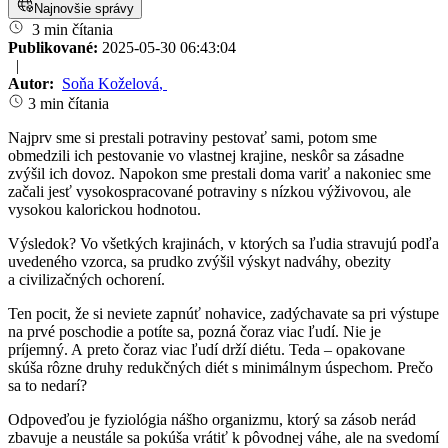
Najnovšie správy
3 min čítania
Publikované:
2025-05-30 06:43:04
|
Autor:
Soňa Koželová
,
3 min čítania
Najprv sme si prestali potraviny pestovať sami, potom sme
obmedzili ich pestovanie vo vlastnej krajine, neskôr sa zásadne
zvýšil ich dovoz. Napokon sme prestali doma variť a nakoniec sme
začali jesť vysokospracované potraviny s nízkou výživovou, ale
vysokou kalorickou hodnotou.
Výsledok? Vo všetkých krajinách, v ktorých sa ľudia stravujú podľa
uvedeného vzorca, sa prudko zvýšil výskyt nadváhy, obezity
a civilizačných ochorení.
Ten pocit, že si neviete zapnúť nohavice, zadýchavate sa pri výstupe
na prvé poschodie a potíte sa, pozná čoraz viac ľudí. Nie je
príjemný. A preto čoraz viac ľudí drží diétu. Teda – opakovane
skúša rôzne druhy redukčných diét s minimálnym úspechom. Prečo
sa to nedarí?
Odpoveďou je fyziológia nášho organizmu, ktorý sa zásob nerád
zbavuje a neustále sa pokúša vrátiť k pôvodnej váhe, ale na svedomí