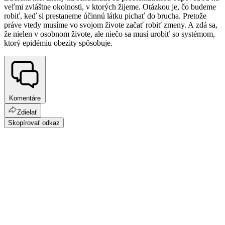
veľmi zvláštne okolnosti, v ktorých žijeme. Otázkou je, čo budeme
robiť, keď si prestaneme účinnú látku pichať do brucha. Pretože
práve vtedy musíme vo svojom živote začať robiť zmeny. A zdá sa,
že nielen v osobnom živote, ale niečo sa musí urobiť so systémom,
ktorý epidémiu obezity spôsobuje.
Komentáre
Zdielať
Skopírovať odkaz