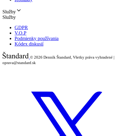
Služby
Služby
GDPR
V.O.P
Podmienky používania
Kódex diskusií
© 2026
Denník Štandard, Všetky práva vyhradené |
oprava@standard.sk