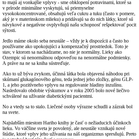
to majú aj vonkajšie vplyvy - sme obklopení potravinami, ktoré sa
v prírode minimálne vyskytujú, sú priemyselne
vysokokoncentrované, obsahujú veľa cukru a tuku (často v pomere,
aký je v materinskom mlieku) a pridávajú sa do nich látky, ktoré sú
návykové a negatívne ovplyvňujú našu schopnosť rešpektovať pocit
sýtosti.
Jedlo máme okolo seba neustále – vždy je k dispozícii a často ho
používame ako upokojujúci a kompenzačný prostriedok. Toto je
stav, v ktorom sa nachádzame, no nie je normálny. Lieky ako
Ozempic sú nenormálnou odpoveďou na nenormálne podmienky.
A práve na ne sa kniha sústreďuje.
Ako to už býva zvykom, účinná látka bola objavená náhodou pri
skúmaní glukagónového génu, teda jednej jeho zložky, génu GLP-
1, a jeho pozitívneho vplyvu na regulovanie hladiny inzulínu.
Nasledovalo obdobie výskumov a v roku 2005 bolo nové liečivo
schválené na užívanie diabetickými pacientmi.
No a vtedy sa to stalo. Liečené osoby výrazne schudli a zázrak bol
na svete.
Najslabším miestom Hariho knihy je časť o nežiaducich účinkoch
lieku. Vo väčšine sveta je povolený, ale neustále vznikajú nové
štúdie, ktoré vplyv jeho užívania na náš organizmus spresňujú. Preto