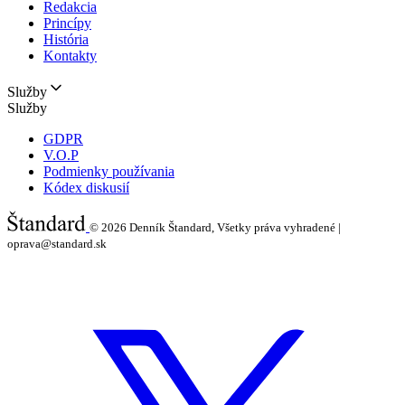
Redakcia
Princípy
História
Kontakty
Služby
Služby
GDPR
V.O.P
Podmienky používania
Kódex diskusií
© 2026
Denník Štandard, Všetky práva vyhradené |
oprava@standard.sk