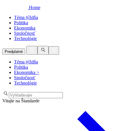
Home
Téma týždňa
Politika
Ekonomika
Spoločnosť
Technológie
Predplatné
Téma týždňa
Politika
Ekonomika
>
Spoločnosť
Technológie
Vitajte na Štandarde