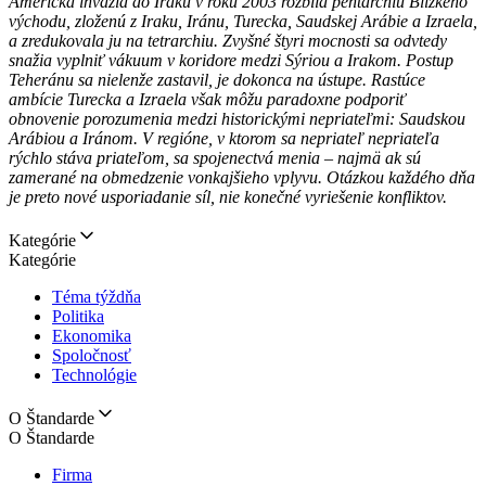
Americká invázia do Iraku v roku 2003 rozbila pentarchiu Blízkeho
východu, zloženú z Iraku, Iránu, Turecka, Saudskej Arábie a Izraela,
a zredukovala ju na tetrarchiu. Zvyšné štyri mocnosti sa odvtedy
snažia vyplniť vákuum v koridore medzi Sýriou a Irakom. Postup
Teheránu sa nielenže zastavil, je dokonca na ústupe. Rastúce
ambície Turecka a Izraela však môžu paradoxne podporiť
obnovenie porozumenia medzi historickými nepriateľmi: Saudskou
Arábiou a Iránom. V regióne, v ktorom sa nepriateľ nepriateľa
rýchlo stáva priateľom, sa spojenectvá menia – najmä ak sú
zamerané na obmedzenie vonkajšieho vplyvu. Otázkou každého dňa
je preto nové usporiadanie síl, nie konečné vyriešenie konfliktov.
Kategórie
Kategórie
Téma týždňa
Politika
Ekonomika
Spoločnosť
Technológie
O Štandarde
O Štandarde
Firma