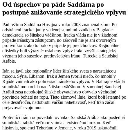
Od úspechov po páde Saddáma po
postupné znižovanie strategického vplyvu
Pád režimu Saddáma Husajna v roku 2003 znamenal zlom. Po
odstránení irackej junty vedenej sunnitmi vznikla v Bagdade
demokracia so šiitskou väčšinou. Iracká vláda nie je v žiadnom
prípade iránskym zástupcom, no zároveň nie je ani otvoreným
protivníkom, ako to bolo v prípade jej predchodcov. Regionálne
dôsledky boli výrazné: oslabený vplyv Iraku zvýšil strategický
význam jeho susedov, predovšetkým Iránu, Turecka a Saudskej
Arábie.
Irán sa javil ako regionálny líder šiitského sveta s narastajúcou
mocou. Sýria, Libanon, Irak a Jemen tvorili niečo, čo mnohí v
Rijáde vnímali ako polmesiac iránskeho vplyvu. V Bahrajne vládla
sunnitská monarchia nad šiitskou väčšinou. V samotnej Saudskej
Arábii zasa nepokojné šiitské obyvateľstvo obývalo východné
provincie bohaté na ropu. Tieto zlomové línie, ktoré boli latentné po
celé desaťročia, nadobudli väčšiu naliehavosť, keď Irán začal
prejavovať svoju moc.
Protivníci Iránu odpovedali rovnako. Saudská Arábia ako posledná
sunnitská arabská veľmoc vnímala existenčnú hrozbu. Keď
húsíovia, spojenci Teheránu v Jemene, v roku 2019 uskutočnili