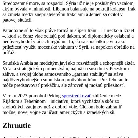
Stredozemné more, sa rozpadol. Sýria už nie je poslušným vazalom,
akým bývala v minulosti. Libanon balansuje na pokraji kolapsu, Irak
sa zmieta medzi znepriatelenými frakciami a Jemen sa ocitol v
patovej situácii.
Paradoxne sú to však práve formálni súperi Iránu – Turecko a Izrael
–, ktorí sa čoraz viac ocitajú pod tlakom, sú diplomaticky oslabení a
nedôveryhodní v očiach regiónu. To, čo sa spočiatku javilo ako
príležitosť využiť mocenské vákuum v Sýrii, sa napokon obrátilo na
príťaž.
Saudská Arábia sa medzitým javí ako rozvážnejší a schopnejší aktér.
Vďaka strategickým partnerstvám, najmä so susedmi v Perzskom
zálive, a svojej úlohe samozvaného „garanta stability“ sa stáva
najdôveryhodnejšou sunnitskou protiváhou Iránu. Pre Teherán to
môže predstavovať prekážku, ale zároveň aj možnú príležitosť.
V roku 2023 pomohol Peking
sprostredkovať
zblíženie medzi
Rijádom a Teheránom – iniciatívu, ktorá vychádzala skôr zo
spoločných záujmov než z dobrej vôle. Cieľom bolo zabrániť
možnej novej vojne za účasti amerických a izraelských síl.
Zhrnutie