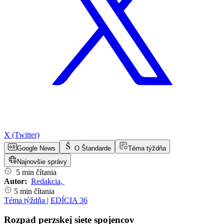
X (Twitter)
Google News
O Štandarde
Téma týždňa
Najnovšie správy
5 min čítania
Autor:
Redakcia
,
5 min čítania
Téma týždňa
|
EDÍCIA 36
Rozpad perzskej siete spojencov