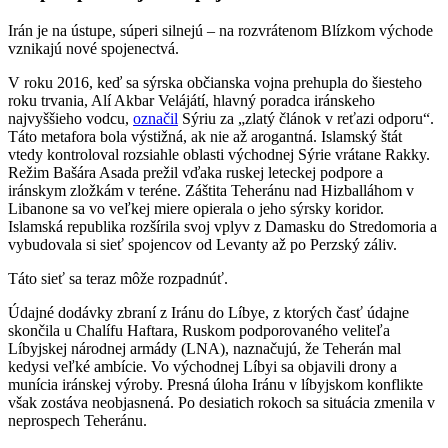
Irán je na ústupe, súperi silnejú – na rozvrátenom Blízkom východe
vznikajú nové spojenectvá.
V roku 2016, keď sa sýrska občianska vojna prehupla do šiesteho
roku trvania, Alí Akbar Velájátí, hlavný poradca iránskeho
najvyššieho vodcu,
označil
Sýriu za „zlatý článok v reťazi odporu“.
Táto metafora bola výstižná, ak nie až arogantná. Islamský štát
vtedy kontroloval rozsiahle oblasti východnej Sýrie vrátane Rakky.
Režim Bašára Asada prežil vďaka ruskej leteckej podpore a
iránskym zložkám v teréne. Záštita Teheránu nad Hizballáhom v
Libanone sa vo veľkej miere opierala o jeho sýrsky koridor.
Islamská republika rozšírila svoj vplyv z Damasku do Stredomoria a
vybudovala si sieť spojencov od Levanty až po Perzský záliv.
Táto sieť sa teraz môže rozpadnúť.
Údajné dodávky zbraní z Iránu do Líbye, z ktorých časť údajne
skončila u Chalífu Haftara, Ruskom podporovaného veliteľa
Líbyjskej národnej armády (LNA), naznačujú, že Teherán mal
kedysi veľké ambície. Vo východnej Líbyi sa objavili drony a
munícia iránskej výroby. Presná úloha Iránu v líbyjskom konflikte
však zostáva neobjasnená. Po desiatich rokoch sa situácia zmenila v
neprospech Teheránu.