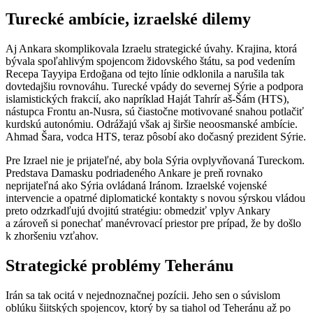
Turecké ambície, izraelské dilemy
Aj Ankara skomplikovala Izraelu strategické úvahy. Krajina, ktorá
bývala spoľahlivým spojencom židovského štátu, sa pod vedením
Recepa Tayyipa Erdoğana od tejto línie odklonila a narušila tak
dovtedajšiu rovnováhu. Turecké vpády do severnej Sýrie a podpora
islamistických frakcií, ako napríklad Haját Tahrír aš-Šám (HTS),
nástupca Frontu an-Nusra, sú čiastočne motivované snahou potlačiť
kurdskú autonómiu. Odrážajú však aj širšie neoosmanské ambície.
Ahmad Šara, vodca HTS, teraz pôsobí ako dočasný prezident Sýrie.
Pre Izrael nie je prijateľné, aby bola Sýria ovplyvňovaná Tureckom.
Predstava Damasku podriadeného Ankare je preň rovnako
neprijateľná ako Sýria ovládaná Iránom. Izraelské vojenské
intervencie a opatrné diplomatické kontakty s novou sýrskou vládou
preto odzrkadľujú dvojitú stratégiu: obmedziť vplyv Ankary
a zároveň si ponechať manévrovací priestor pre prípad, že by došlo
k zhoršeniu vzťahov.
Strategické problémy Teheránu
Irán sa tak ocitá v nejednoznačnej pozícii. Jeho sen o súvislom
oblúku šiitských spojencov, ktorý by sa tiahol od Teheránu až po