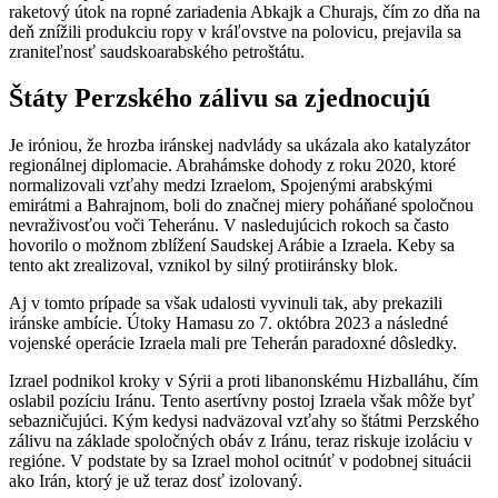
raketový útok na ropné zariadenia Abkajk a Churajs, čím zo dňa na
deň znížili produkciu ropy v kráľovstve na polovicu, prejavila sa
zraniteľnosť saudskoarabského petroštátu.
Štáty Perzského zálivu sa zjednocujú
Je iróniou, že hrozba iránskej nadvlády sa ukázala ako katalyzátor
regionálnej diplomacie. Abrahámske dohody z roku 2020, ktoré
normalizovali vzťahy medzi Izraelom, Spojenými arabskými
emirátmi a Bahrajnom, boli do značnej miery poháňané spoločnou
nevraživosťou voči Teheránu. V nasledujúcich rokoch sa často
hovorilo o možnom zblížení Saudskej Arábie a Izraela. Keby sa
tento akt zrealizoval, vznikol by silný protiiránsky blok.
Aj v tomto prípade sa však udalosti vyvinuli tak, aby prekazili
iránske ambície. Útoky Hamasu zo 7. októbra 2023 a následné
vojenské operácie Izraela mali pre Teherán paradoxné dôsledky.
Izrael podnikol kroky v Sýrii a proti libanonskému Hizballáhu, čím
oslabil pozíciu Iránu. Tento asertívny postoj Izraela však môže byť
sebazničujúci. Kým kedysi nadväzoval vzťahy so štátmi Perzského
zálivu na základe spoločných obáv z Iránu, teraz riskuje izoláciu v
regióne. V podstate by sa Izrael mohol ocitnúť v podobnej situácii
ako Irán, ktorý je už teraz dosť izolovaný.