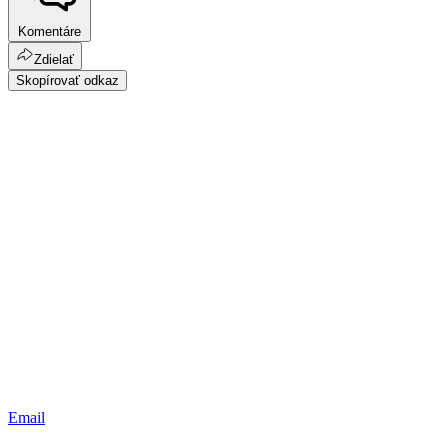
Komentáre
Zdielať
Skopírovať odkaz
Email