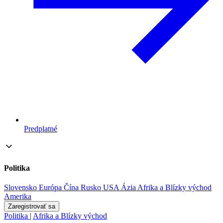
Predplatné
Politika
Slovensko
Európa
Čína
Rusko
USA
Ázia
Afrika a Blízky východ
Amerika
Zaregistrovať sa
Politika
|
Afrika a Blízky východ