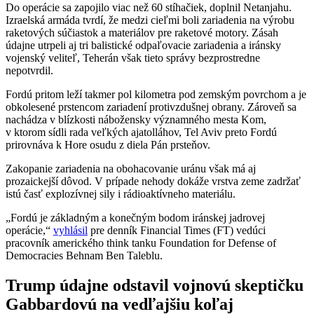
Do operácie sa zapojilo viac než 60 stíhačiek, doplnil Netanjahu.
Izraelská armáda tvrdí, že medzi cieľmi boli zariadenia na výrobu
raketových súčiastok a materiálov pre raketové motory. Zásah
údajne utrpeli aj tri balistické odpaľovacie zariadenia a iránsky
vojenský veliteľ, Teherán však tieto správy bezprostredne
nepotvrdil.
Fordú pritom leží takmer pol kilometra pod zemským povrchom a je
obkolesené prstencom zariadení protivzdušnej obrany. Zároveň sa
nachádza v blízkosti nábožensky významného mesta Kom,
v ktorom sídli rada veľkých ajatolláhov, Tel Aviv preto Fordú
prirovnáva k Hore osudu z diela Pán prsteňov.
Zakopanie zariadenia na obohacovanie uránu však má aj
prozaickejší dôvod. V prípade nehody dokáže vrstva zeme zadržať
istú časť explozívnej sily i rádioaktívneho materiálu.
„Fordú je základným a konečným bodom iránskej jadrovej
operácie,“
vyhlásil
pre denník Financial Times (FT) vedúci
pracovník amerického think tanku Foundation for Defense of
Democracies Behnam Ben Taleblu.
Trump údajne odstavil vojnovú skeptičku
Gabbardovú na vedľajšiu koľaj