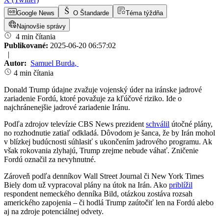
Google News
O Štandarde
Téma týždňa
Najnovšie správy
4 min čítania
Publikované:
2025-06-20 06:57:02
|
Autor:
Samuel Burda
,
4 min čítania
Donald Trump údajne zvažuje vojenský úder na iránske jadrové
zariadenie Fordú, ktoré považuje za kľúčové riziko. Ide o
najchránenejšie jadrové zariadenie Iránu.
Podľa zdrojov televízie CBS News prezident
schválil
útočné plány,
no rozhodnutie zatiaľ odkladá. Dôvodom je šanca, že by Irán mohol
v blízkej budúcnosti súhlasiť s ukončením jadrového programu. Ak
však rokovania zlyhajú, Trump zrejme nebude váhať. Zničenie
Fordú označil za nevyhnutné.
Zároveň podľa denníkov Wall Street Journal či New York Times
Biely dom už vypracoval plány na útok na Irán. Ako
priblížil
respondent nemeckého denníka Bild, otázkou zostáva rozsah
amerického zapojenia – či hodlá Trump zaútočiť len na Fordú alebo
aj na zdroje potenciálnej odvety.