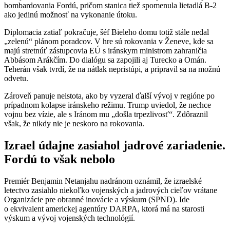
bombardovania Fordú, pričom stanica tiež spomenula lietadlá B-2
ako jedinú možnosť na vykonanie útoku.
Diplomacia zatiaľ pokračuje, šéf Bieleho domu totiž stále nedal
„zelenú“ plánom poradcov. V hre sú rokovania v Ženeve, kde sa
majú stretnúť zástupcovia EÚ s iránskym ministrom zahraničia
Abbásom Arákčím. Do dialógu sa zapojili aj Turecko a Omán.
Teherán však tvrdí, že na nátlak nepristúpi, a pripravil sa na možnú
odvetu.
Zároveň panuje neistota, ako by vyzeral ďalší vývoj v regióne po
prípadnom kolapse iránskeho režimu. Trump uviedol, že nechce
vojnu bez vízie, ale s Iránom mu „došla trpezlivosť“. Zdôraznil
však, že nikdy nie je neskoro na rokovania.
Izrael údajne zasiahol jadrové zariadenie.
Fordú to však nebolo
Premiér Benjamin Netanjahu nadránom oznámil, že izraelské
letectvo zasiahlo niekoľko vojenských a jadrových cieľov vrátane
Organizácie pre obranné inovácie a výskum (SPND). Ide
o ekvivalent americkej agentúry DARPA, ktorá má na starosti
výskum a vývoj vojenských technológií.