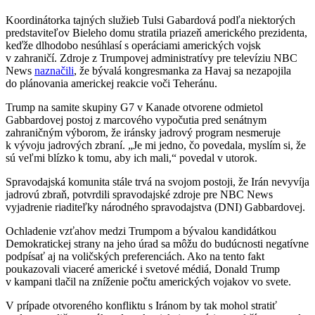
Koordinátorka tajných služieb Tulsi Gabardová podľa niektorých
predstaviteľov Bieleho domu stratila priazeň amerického prezidenta,
keďže dlhodobo nesúhlasí s operáciami amerických vojsk
v zahraničí. Zdroje z Trumpovej administratívy pre televíziu NBC
News
naznačili
, že bývalá kongresmanka za Havaj sa nezapojila
do plánovania americkej reakcie voči Teheránu.
Trump na samite skupiny G7 v Kanade otvorene odmietol
Gabbardovej postoj z marcového vypočutia pred senátnym
zahraničným výborom, že iránsky jadrový program nesmeruje
k vývoju jadrových zbraní. „Je mi jedno, čo povedala, myslím si, že
sú veľmi blízko k tomu, aby ich mali,“ povedal v utorok.
Spravodajská komunita stále trvá na svojom postoji, že Irán nevyvíja
jadrovú zbraň, potvrdili spravodajské zdroje pre NBC News
vyjadrenie riaditeľky národného spravodajstva (DNI) Gabbardovej.
Ochladenie vzťahov medzi Trumpom a bývalou kandidátkou
Demokratickej strany na jeho úrad sa môžu do budúcnosti negatívne
podpísať aj na voličských preferenciách. Ako na tento fakt
poukazovali viaceré americké i svetové médiá, Donald Trump
v kampani tlačil na zníženie počtu amerických vojakov vo svete.
V prípade otvoreného konfliktu s Iránom by tak mohol stratiť