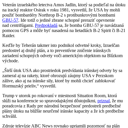
Veterán izraelského letectva Amos Jadlin, ktorý sa podieľal na útoku
na iracký reaktor Osirak v roku 1981, vysvetlil, že USA by mohli
použiť bombardéry Northrop B-2 s protibunkrovými bombami
GBU-57
. Ide totiž o jediné zbrane schopné preraziť opevnenie
nad centrifúgami.
Predpokladá
sa, že bomba GBU-57 je navádzaná
pomocou GPS a môže byť nasadená na lietadlách B-2 Spirit či B-21
Raider.
Keďže by Teherán takmer isto podnikol odvetné kroky, Izraelčan
predostrel aj druhý plán, a to preventívne zničenie iránskych
zariadení schopných odvety voči americkým objektom na Blízkom
východe.
„Širší útok USA ako prostriedok predvídania iránskej odvety by sa
zameral aj na rakety, ktoré ohrozujú záujmy USA v Perzskom
zálive, ako aj na iránske sily, ktoré by mohli chcieť zablokovať
Hormuzský prieliv,“ vysvetlil.
Trump v utorok po rokovaní v miestnosti Situation Room, ktorá
slúži na konferencie so spravodajskými dôstojníkmi,
priznal
, že mu
poradcovia z Rady pre národnú bezpečnosť predostreli predbežné
plány útoku na bližšie neurčené iránske kapacity a že ich predbežne
schválil.
Zdroje televízie ABC News rovnako upriamili pozornosť na plán