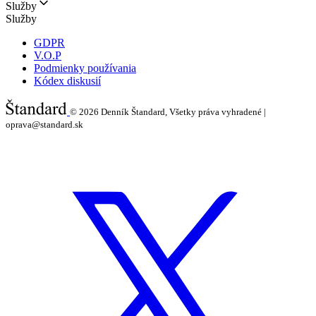
Služby
Služby
GDPR
V.O.P
Podmienky používania
Kódex diskusií
© 2026
Denník Štandard, Všetky práva vyhradené |
oprava@standard.sk