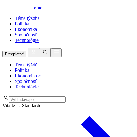
Home
Téma týždňa
Politika
Ekonomika
Spoločnosť
Technológie
Predplatné
Téma týždňa
Politika
Ekonomika
>
Spoločnosť
Technológie
Vitajte na Štandarde