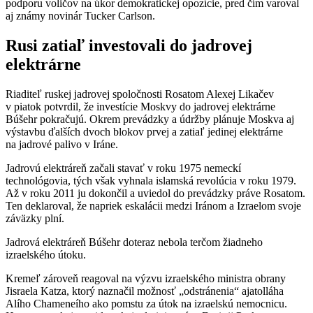
podporu voličov na úkor demokratickej opozície, pred čím varoval
aj známy novinár Tucker Carlson.
Rusi zatiaľ investovali do jadrovej
elektrárne
Riaditeľ ruskej jadrovej spoločnosti Rosatom Alexej Likačev
v piatok potvrdil, že investície Moskvy do jadrovej elektrárne
Búšehr pokračujú. Okrem prevádzky a údržby plánuje Moskva aj
výstavbu ďalších dvoch blokov prvej a zatiaľ jedinej elektrárne
na jadrové palivo v Iráne.
Jadrovú elektráreň začali stavať v roku 1975 nemeckí
technológovia, tých však vyhnala islamská revolúcia v roku 1979.
Až v roku 2011 ju dokončil a uviedol do prevádzky práve Rosatom.
Ten deklaroval, že napriek eskalácii medzi Iránom a Izraelom svoje
záväzky plní.
Jadrová elektráreň Búšehr doteraz nebola terčom žiadneho
izraelského útoku.
Kremeľ zároveň reagoval na výzvu izraelského ministra obrany
Jisraela Katza, ktorý naznačil možnosť „odstránenia“ ajatolláha
Alího Chameneího ako pomstu za útok na izraelskú nemocnicu.