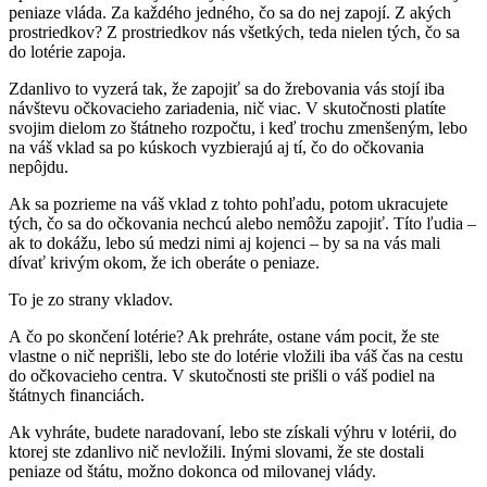
peniaze vláda. Za každého jedného, čo sa do nej zapojí. Z akých
prostriedkov? Z prostriedkov nás všetkých, teda nielen tých, čo sa
do lotérie zapoja.
Zdanlivo to vyzerá tak, že zapojiť sa do žrebovania vás stojí iba
návštevu očkovacieho zariadenia, nič viac. V skutočnosti platíte
svojim dielom zo štátneho rozpočtu, i keď trochu zmenšeným, lebo
na váš vklad sa po kúskoch vyzbierajú aj tí, čo do očkovania
nepôjdu.
Ak sa pozrieme na váš vklad z tohto pohľadu, potom ukracujete
tých, čo sa do očkovania nechcú alebo nemôžu zapojiť. Títo ľudia –
ak to dokážu, lebo sú medzi nimi aj kojenci – by sa na vás mali
dívať krivým okom, že ich oberáte o peniaze.
To je zo strany vkladov.
A čo po skončení lotérie? Ak prehráte, ostane vám pocit, že ste
vlastne o nič neprišli, lebo ste do lotérie vložili iba váš čas na cestu
do očkovacieho centra. V skutočnosti ste prišli o váš podiel na
štátnych financiách.
Ak vyhráte, budete naradovaní, lebo ste získali výhru v lotérii, do
ktorej ste zdanlivo nič nevložili. Inými slovami, že ste dostali
peniaze od štátu, možno dokonca od milovanej vlády.