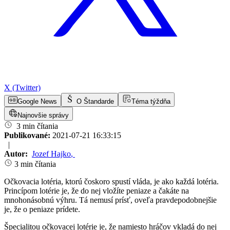
X (Twitter)
Google News
O Štandarde
Téma týždňa
Najnovšie správy
3 min čítania
Publikované:
2021-07-21 16:33:15
|
Autor:
Jozef Hajko
,
3 min čítania
Očkovacia lotéria, ktorú čoskoro spustí vláda, je ako každá lotéria.
Princípom lotérie je, že do nej vložíte peniaze a čakáte na
mnohonásobnú výhru. Tá nemusí prísť, oveľa pravdepodobnejšie
je, že o peniaze prídete.
Špecialitou očkovacej lotérie je, že namiesto hráčov vkladá do nej