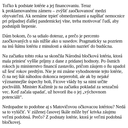
Toľko k podstate lotérie a jej financovaniu. Teraz
k proklamovanému zámeru – zvýšiť zaočkovanosť medzi
obyvateľmi. Ak nemáme trpieť obmedzeniami a napĺňať nemocnice
pri prípadnej ďalšej pandemickej vlne, treba motivovať ľudí, aby
podstúpili štepenie.
Dám bokom, čo sa udialo doteraz, a prečo je percento
zaočkovaných u nás nižšie ako u susedov. Pragmaticky sa pozriem
na inú štátnu lotériu z minulosti a skúsim nazrieť do budúcna.
Na začiatku tohto roka sa skončila Národná bločková lotéria, ktorá
mala priniesť vyššie príjmy z dane z pridanej hodnoty. Po ôsmich
rokoch ju ministerstvo financií zastavilo, pričom záujem o ňu upadol
už šesť rokov predtým. Nie je mi známe vyhodnotenie tejto lotérie,
či na nej štát náhodou dokonca neprerobil, ale ak by nejaké
významnejšie úspechy boli, Ficove vlády by sa nimi určite
pochválili. Minister Kažimír ju na začiatku pokladal za senzačnú
vec. Keď začala upadať, už hovoril iba o jej „výchovnom
potenciáli“.
Nedopadne to podobne aj s Matovičovou očkovacou lotériou? Nedá
sa to vylúčiť. V zúženej časovej škále môže byť krivka záujmu
veľmi podobná. Prečo? Z podstaty lotérie, ktorá je veľmi podobná
bločkovej.