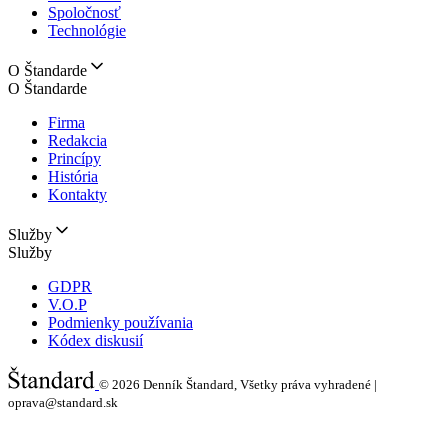
Spoločnosť
Technológie
O Štandarde
O Štandarde
Firma
Redakcia
Princípy
História
Kontakty
Služby
Služby
GDPR
V.O.P
Podmienky používania
Kódex diskusií
© 2026
Denník Štandard, Všetky práva vyhradené |
oprava@standard.sk