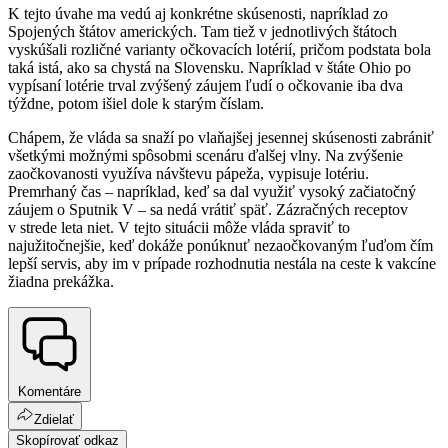
K tejto úvahe ma vedú aj konkrétne skúsenosti, napríklad zo
Spojených štátov amerických. Tam tiež v jednotlivých štátoch
vyskúšali rozličné varianty očkovacích lotérií, pričom podstata bola
taká istá, ako sa chystá na Slovensku. Napríklad v štáte Ohio po
vypísaní lotérie trval zvýšený záujem ľudí o očkovanie iba dva
týždne, potom išiel dole k starým číslam.
Chápem, že vláda sa snaží po vlaňajšej jesennej skúsenosti zabrániť
všetkými možnými spôsobmi scenáru ďalšej vlny. Na zvýšenie
zaočkovanosti využíva návštevu pápeža, vypisuje lotériu.
Premrhaný čas – napríklad, keď sa dal využiť vysoký začiatočný
záujem o Sputnik V – sa nedá vrátiť späť. Zázračných receptov
v strede leta niet. V tejto situácii môže vláda spraviť to
najužitočnejšie, keď dokáže ponúknuť nezaočkovaným ľuďom čím
lepší servis, aby im v prípade rozhodnutia nestála na ceste k vakcíne
žiadna prekážka.
Komentáre
Zdielať
Skopírovať odkaz