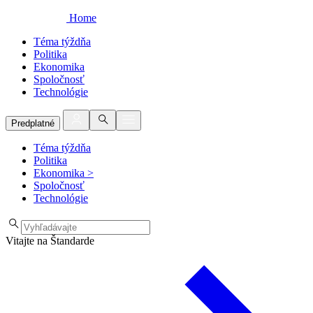
Home
Téma týždňa
Politika
Ekonomika
Spoločnosť
Technológie
Predplatné
Téma týždňa
Politika
Ekonomika
>
Spoločnosť
Technológie
Vitajte na Štandarde