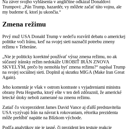
Na záver svojho vyhlásenia v angličtine odkázal Donaldovi
Trumpovi: „Pán Trump, hazardér, vy môžete začať túto vojnu, ale
my budeme tí, ktorí ju ukončia.“
Zmena režimu
Prvý muž USA Donald Trump v nedeľu rozvíril debatu o americkej
politike voči Iránu, keď na svojej sieti naznačil potrebu zmeny
režimu v Teheráne.
„Nie je politicky korektné používať výraz zmena režimu, no ak
súčasný iránsky režim nedokáže UROBIŤ IRÁN ZNOVA
SKVELÝM, prečo by nemohla byť zmena režimu?“ napísal Trump
na svojej sociálnej sieti. Doplnil aj skratku MIGA (Make Iran Great
Again).
Jeho komentár je však v ostrom kontraste s vyjadreniami ministra
obrany Peta Hegsetha, ktorý ešte v ten deň zdôraznil, že americké
letecké útoky neboli zamerané na zmenu režimu.
Zatiaľ čo viceprezident James David Vance aj ďalší predstavitelia
USA vyzývajú Irán na návrat k rokovaniam, rétorika prezidenta
môže prehĺbiť napätie na Blízkom východe.
Podľa analytikov nie je jasné, či prezident len testuje reakcie