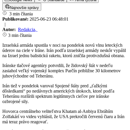
Najnovšie správy
3 min čítania
Publikované:
2025-06-23 06:48:01
|
Autor:
Redakcia
,
3 min čítania
Izraelská armáda spustila v noci na pondelok novú vlnu leteckých
úderov na ciele v Iráne. Irán podľa izraelskej armády neskôr vypálil
na Izrael jednu balistickú raketu, ktorú zničila protivzdušná obrana.
Iránske tlačové agentúry potvrdili, že židovský štát v nedeľu
zasiahol veľký vojenský komplex Parčín približne 30 kilometrov
juhovýchodne od Teheránu.
Irán tiež v pondelok varoval Spojené štáty pred „ťažkými
dôsledkami“ po nedávnych amerických útokoch, ktoré podľa
Teheránu rozšírili spektrum legitímnych cieľov pre iránske
ozbrojené sily.
Hovorca centrálneho veliteľstva Khatam al-Anbiya Ebráhím
Zolfakárí vo videu vyhlásil, že USA prekročili červenú čiaru a Irán
má teraz právo reagovať.