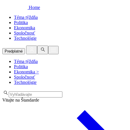
Home
Téma týždňa
Politika
Ekonomika
Spoločnosť
Technológie
Predplatné
Téma týždňa
Politika
Ekonomika
>
Spoločnosť
Technológie
Vitajte na Štandarde