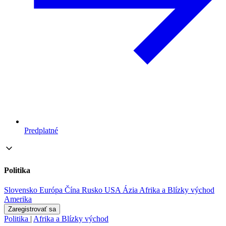
Predplatné
Politika
Slovensko
Európa
Čína
Rusko
USA
Ázia
Afrika a Blízky východ
Amerika
Zaregistrovať sa
Politika
|
Afrika a Blízky východ