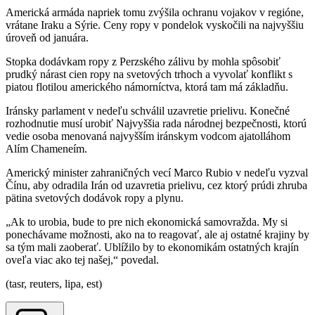
Americká armáda napriek tomu zvýšila ochranu vojakov v regióne,
vrátane Iraku a Sýrie. Ceny ropy v pondelok vyskočili na najvyššiu
úroveň od januára.
Stopka dodávkam ropy z Perzského zálivu by mohla spôsobiť
prudký nárast cien ropy na svetových trhoch a vyvolať konflikt s
piatou flotilou amerického námorníctva, ktorá tam má základňu.
Iránsky parlament v nedeľu schválil uzavretie prielivu. Konečné
rozhodnutie musí urobiť Najvyššia rada národnej bezpečnosti, ktorú
vedie osoba menovaná najvyšším iránskym vodcom ajatolláhom
Alím Chameneím.
Americký minister zahraničných vecí Marco Rubio v nedeľu vyzval
Čínu, aby odradila Irán od uzavretia prielivu, cez ktorý prúdi zhruba
pätina svetových dodávok ropy a plynu.
„Ak to urobia, bude to pre nich ekonomická samovražda. My si
ponechávame možnosti, ako na to reagovať, ale aj ostatné krajiny by
sa tým mali zaoberať. Ublížilo by to ekonomikám ostatných krajín
oveľa viac ako tej našej,“ povedal.
(tasr, reuters, lipa, est)