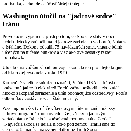
protivníka, alebo ide o súčasť širšej stratégie.
Washington útočil na "jadrové srdce"
Iránu
Provokačné vyjadrenia prišli po tom, čo Spojené štáty v noci na
nedeľu letecky zaútočili na tri jadrové zariadenia vo Fordú, Natanze
a Isfaháne. Dokopy odpálili 75 navádzaných striel, vrátane bômb
určených na ničenie bunkrov a viac ako dve desiatky rakiet
Tomahawk.
Útok bol najväčšou západnou vojenskou akciou proti tejto krajine
od islamskej revolúcie v roku 1979.
Komerčné satelitné snímky naznačili, že útok USA na iránsku
podzemnú jadrovú elektráreň Fordú vážne poškodil alebo zničil
hlboko zakopané zariadenie a urán obohacujúce odstredivky. Podľa
odborníkov zostáva rozsah škôd nejasný.
Washington však tvrdí, že víkendovými údermi zničil iránsky
jadrový program. Trump uviedol, že „všetkým jadrovým
zariadeniam v Iráne bola spôsobená monumentálna škoda“.
„Najväčšia škoda sa udiala hlboko pod zemou. Trafili sme do
čierneho!!!“ napísal na svojej platforme Truth Social.