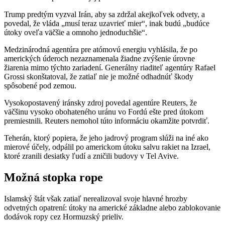
Trump predtým vyzval Irán, aby sa zdržal akejkoľvek odvety, a
povedal, že vláda „musí teraz uzavrieť mier“, inak budú „budúce
útoky oveľa väčšie a omnoho jednoduchšie“.
Medzinárodná agentúra pre atómovú energiu vyhlásila, že po
amerických úderoch nezaznamenala žiadne zvýšenie úrovne
žiarenia mimo týchto zariadení. Generálny riaditeľ agentúry Rafael
Grossi skonštatoval, že zatiaľ nie je možné odhadnúť škody
spôsobené pod zemou.
Vysokopostavený iránsky zdroj povedal agentúre Reuters, že
väčšinu vysoko obohateného uránu vo Fordú ešte pred útokom
premiestnili. Reuters nemohol túto informáciu okamžite potvrdiť.
Teherán, ktorý popiera, že jeho jadrový program slúži na iné ako
mierové účely, odpálil po americkom útoku salvu rakiet na Izrael,
ktoré zranili desiatky ľudí a zničili budovy v Tel Avive.
Možná stopka rope
Islamský štát však zatiaľ nerealizoval svoje hlavné hrozby
odvetných opatrení: útoky na americké základne alebo zablokovanie
dodávok ropy cez Hormuzský prieliv.