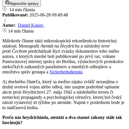
Najnovšie správy
14 min čítania
Publikované:
2025-06-28 09:49:48
|
Autor:
Daniel Kaiser
,
14 min čítania
Málokedy čítame takú mikroskopickú rekonštrukciu historickej
udalosti. Monografii
Atentát na Heydricha a následný teror
proti Čechom
predchádzali štyri zväzky dokumentov toho istého
autora, z ktorých mnohé boli publikované po prvý raz, vrátane
Pannwitzovej internej správy do Berlína, výsluchových protokolov
niekoľkých zatknutých parašutistov a mnohých odbojárov a
množstva správ gestapa a
Sicherheitsdienstu
.
Aj dnešného čitateľa, ktorý sa možno nijako zvlášť nezaujíma o
druhú svetovú vojnu alebo odboj, isto zaujme podrobné opísanie
akcie proti Heydrichovi 27. mája 1942 a následného teroru či
nemeckej propagandy a psychologickej ofenzívy, ktorej bol český
národ vystavený tri týždne po atentáte. Najmä v poslednom bode je
to nadčasová kniha
.
Prečo nás heydrichiáda, atentát a dva stanné zákony stále tak
fascinujú?