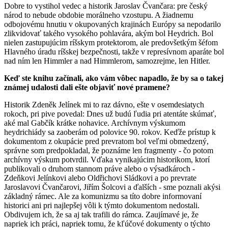
Dobre to vystihol vedec a historik Jaroslav Čvančara: pre český
národ to nebude obdobie morálneho vzostupu. A žiadnemu
odbojovému hnutiu v okupovaných krajinách Európy sa nepodarilo
zlikvidovať takého vysokého pohlavára, akým bol Heydrich. Bol
nielen zastupujúcim ríšskym protektorom, ale predovšetkým šéfom
Hlavného úradu ríšskej bezpečnosti, takže v represívnom aparáte bol
nad ním len Himmler a nad Himmlerom, samozrejme, len Hitler.
Keď ste knihu začínali, ako vám vôbec napadlo, že by sa o takej
známej udalosti dali ešte objaviť nové pramene?
Historik Zdeněk Jelínek mi to raz dávno, ešte v osemdesiatych
rokoch, pri pive povedal: Dnes už budú ľudia pri atentáte skúmať,
aké mal Gabčík krátke nohavice. Archívnym výskumom
heydrichiády sa zaoberám od polovice 90. rokov. Keďže prístup k
dokumentom z okupácie pred prevratom bol veľmi obmedzený,
správne som predpokladal, že poznáme len fragmenty - čo potom
archívny výskum potvrdil. Vďaka vynikajúcim historikom, ktorí
publikovali o druhom stannom práve alebo o výsadkároch -
Zdeňkovi Jelínkovi alebo Oldřichovi Sládkovi a po prevrate
Jaroslavovi Čvančarovi, Jiřím Šolcovi a ďalších - sme poznali akýsi
základný rámec. Ale za komunizmu sa títo dobre informovaní
historici ani pri najlepšej vôli k týmto dokumentom nedostali.
Obdivujem ich, že sa aj tak trafili do rámca. Zaujímavé je, že
napriek ich práci, napriek tomu, že kľúčové dokumenty o týchto