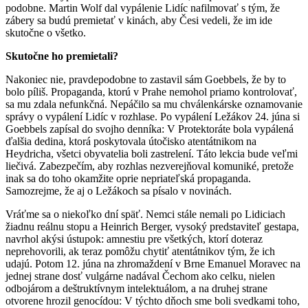
podobne. Martin Wolf dal vypálenie Lidíc nafilmovať s tým, že
zábery sa budú premietať v kinách, aby Česi vedeli, že im ide
skutočne o všetko.
Skutočne ho premietali?
Nakoniec nie, pravdepodobne to zastavil sám Goebbels, že by to
bolo píliš. Propaganda, ktorú v Prahe nemohol priamo kontrolovať,
sa mu zdala nefunkčná. Nepáčilo sa mu chválenkárske oznamovanie
správy o vypálení Lidíc v rozhlase. Po vypálení Ležákov 24. júna si
Goebbels zapísal do svojho denníka: V Protektoráte bola vypálená
ďalšia dedina, ktorá poskytovala útočisko atentátnikom na
Heydricha, všetci obyvatelia boli zastrelení. Táto lekcia bude veľmi
liečivá. Zabezpečím, aby rozhlas nezverejňoval komuniké, pretože
inak sa do toho okamžite oprie nepriateľská propaganda.
Samozrejme, že aj o Ležákoch sa písalo v novinách.
Vráťme sa o niekoľko dní späť. Nemci stále nemali po Lidiciach
žiadnu reálnu stopu a Heinrich Berger, vysoký predstaviteľ gestapa,
navrhol akýsi ústupok: amnestiu pre všetkých, ktorí doteraz
neprehovorili, ak teraz pomôžu chytiť atentátnikov tým, že ich
udajú. Potom 12. júna na zhromaždení v Brne Emanuel Moravec na
jednej strane dosť vulgárne nadával Čechom ako celku, nielen
odbojárom a deštruktívnym intelektuálom, a na druhej strane
otvorene hrozil genocídou: V týchto dňoch sme boli svedkami toho,