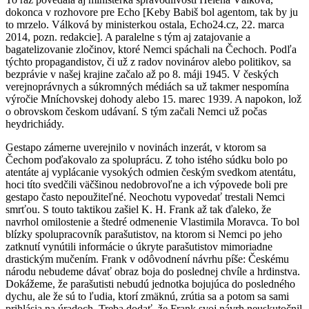
dokonca v rozhovore pre Echo [Keby Babiš bol agentom, tak by ju
to mrzelo. Válková by ministerkou ostala, Echo24.cz, 22. marca
2014, pozn. redakcie]. A paralelne s tým aj zatajovanie a
bagatelizovanie zločinov, ktoré Nemci spáchali na Čechoch. Podľa
týchto propagandistov, či už z radov novinárov alebo politikov, sa
bezprávie v našej krajine začalo až po 8. máji 1945. V českých
verejnoprávnych a súkromných médiách sa už takmer nespomína
výročie Mníchovskej dohody alebo 15. marec 1939. A napokon, lož
o obrovskom českom udávaní. S tým začali Nemci už počas
heydrichiády.
Gestapo zámerne uverejnilo v novinách inzerát, v ktorom sa
Čechom poďakovalo za spoluprácu. Z toho istého súdku bolo po
atentáte aj vyplácanie vysokých odmien českým svedkom atentátu,
hoci títo svedčili väčšinou nedobrovoľne a ich výpovede boli pre
gestapo často nepoužiteľné. Neochotu vypovedať trestali Nemci
smrťou. S touto taktikou zašiel K. H. Frank až tak ďaleko, že
navrhol omilostenie a štedré odmenenie Vlastimila Moravca. To bol
blízky spolupracovník parašutistov, na ktorom si Nemci po jeho
zatknutí vynútili informácie o úkryte parašutistov mimoriadne
drastickým mučením. Frank v odôvodnení návrhu píše: Českému
národu nebudeme dávať obraz boja do poslednej chvíle a hrdinstva.
Dokážeme, že parašutisti nebudú jednotka bojujúca do posledného
dychu, ale že sú to ľudia, ktorí zmäknú, zrútia sa a potom sa sami
prihlásia na úradoch. Treba dodať, že Frank svoj návrh neuskutočnil