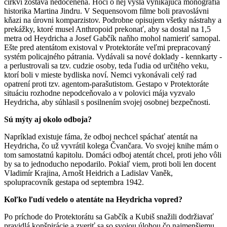
cirkvi zostáva nedocenená. Hoci o nej vyšla vynikajúca monografia
historika Martina Jindru. V Sequensovom filme boli pravoslávni
kňazi na úrovni komparzistov. Podrobne opisujem všetky nástrahy a
prekážky, ktoré musel Anthropoid prekonať, aby sa dostal na 1,5
metra od Heydricha a Josef Gabčík naňho mohol namieriť samopal.
Ešte pred atentátom existoval v Protektoráte veľmi prepracovaný
systém policajného pátrania. Vydávali sa nové doklady - kennkarty -
a perlustrovali sa tzv. cudzie osoby, teda ľudia od určitého veku,
ktorí boli v mieste bydliska noví. Nemci vykonávali celý rad
opatrení proti tzv. agentom-parašutistom. Gestapo v Protektoráte
situáciu rozhodne nepodceňovalo a v polovici mája vyzvalo
Heydricha, aby súhlasil s posilnením svojej osobnej bezpečnosti.
Sú mýty aj okolo odboja?
Napríklad existuje fáma, že odboj nechcel spáchať atentát na
Heydricha, čo už vyvrátil kolega Čvančara. Vo svojej knihe mám o
tom samostatnú kapitolu. Domáci odboj atentát chcel, proti jeho vôli
by sa to jednoducho nepodarilo. Pokiaľ viem, proti boli len docent
Vladimír Krajina, Arnošt Heidrich a Ladislav Vaněk,
spolupracovník gestapa od septembra 1942.
Koľko ľudí vedelo o atentáte na Heydricha vopred?
Po príchode do Protektorátu sa Gabčík a Kubiš snažili dodržiavať
pravidlá konšpirácie a zveriť sa so svojou úlohou čo najmenšiemu