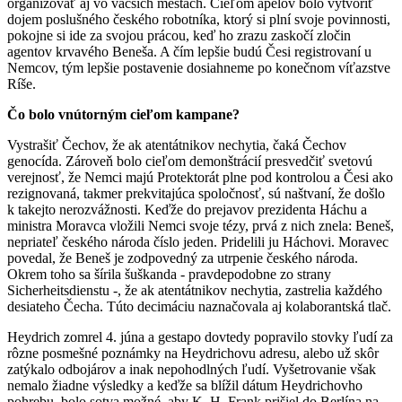
organizovať aj vo väčších mestách. Cieľom apelov bolo vytvoriť
dojem poslušného českého robotníka, ktorý si plní svoje povinnosti,
pokojne si ide za svojou prácou, keď ho zrazu zaskočí zločin
agentov krvavého Beneša. A čím lepšie budú Česi registrovaní u
Nemcov, tým lepšie postavenie dosiahneme po konečnom víťazstve
Ríše.
Čo bolo vnútorným cieľom kampane?
Vystrašiť Čechov, že ak atentátnikov nechytia, čaká Čechov
genocída. Zároveň bolo cieľom demonštrácií presvedčiť svetovú
verejnosť, že Nemci majú Protektorát plne pod kontrolou a Česi ako
rezignovaná, takmer prekvitajúca spoločnosť, sú naštvaní, že došlo
k takejto nerozvážnosti. Keďže do prejavov prezidenta Háchu a
ministra Moravca vložili Nemci svoje tézy, prvá z nich znela: Beneš,
nepriateľ českého národa číslo jeden. Pridelili ju Háchovi. Moravec
povedal, že Beneš je zodpovedný za utrpenie českého národa.
Okrem toho sa šírila šuškanda - pravdepodobne zo strany
Sicherheitsdienstu -, že ak atentátnikov nechytia, zastrelia každého
desiateho Čecha. Túto decimáciu naznačovala aj kolaborantská tlač.
Heydrich zomrel 4. júna a gestapo dovtedy popravilo stovky ľudí za
rôzne posmešné poznámky na Heydrichovu adresu, alebo už skôr
zatýkalo odbojárov a inak nepohodlných ľudí. Vyšetrovanie však
nemalo žiadne výsledky a keďže sa blížil dátum Heydrichovho
pohrebu, bolo sotva možné, aby K. H. Frank prišiel do Berlína na