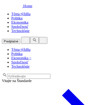
Home
Téma týždňa
Politika
Ekonomika
Spoločnosť
Technológie
Predplatné
Téma týždňa
Politika
Ekonomika
>
Spoločnosť
Technológie
Vitajte na Štandarde