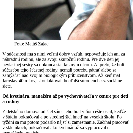
Foto: Matúš Zajac
V súčasnosti má s nimi veľmi dobrý vzťah, nepovažuje ich ani za
náhradnú rodinu, ale za svoju skutočnú rodinu. Pre dve deti jej
nevlastnej sestry sa dokonca stal krstným otcom. Aj preto, že boli
súčasťou tejto šťastnej rodiny, nemali potrebu pátrať alebo sa
zamýšľať nad svojim biologickým príbuzenstvom. Až keď mal
Jaroslav 40 rokov, skontaktovali ho ďalší súrodenci cez sociálne
siete.
Od kvetinára, manažéra až po vychovávateľa v centre pre deti
a rodiny
Z detského domova odišiel sám. Jeho brat v ňom ešte ostal, keďže
v štúdiu pokračoval a po strednej šiel hneď na vysokú školu. Po
týždni sa mu potom podarilo nájsť si zamestnanie. Začínal pracovať
v skleníkoch, pokračoval ako kvetinár až sa vypracoval na
manažérsku pozíciu.