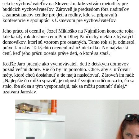
sekcie vychovávateľov na Slovensku, kde vytvára metodiky pre
budúcich vychovávateľov. Zároveň je predsedom fóra riaditeľov
a zamestnancov centier pre deti a rodiny, kde sa pripravujú
konferencie v spolupráci s Úsmevom pre vychovávateľov.
Jeho prácu si ocenil aj Jozef Mikloško na Najmilšom koncerte roka,
kde každý rok dostane cenu Pipi Dlhej Pančuchy niekto z bývalých
domovákov, ktorí sú vzorom pre ostatných. Tento rok si ju odniesol
práve Jaroslav. Takýchto ocenení má už niekoľko. No najviac si
cení, keď jeho prácu ocenia práve deti, o ktoré sa stará.
Keďže Jaro pracuje ako vychovávateľ, deti z detských domovov
pozná veľmi dobre. Vie čo by im pomohlo. Chce, aby si určovali
méty, ktoré chcú dosiahnuť a tie majú nasledovať. Zároveň im radí:
„Najlepšie čo môžu spraviť, je odpustiť svojim rodičom za to, čo sa
stalo, iba ak sa s tým vysporiadajú, tak sa môžu posunúť ďalej,“
uzatvára Jaroslav.