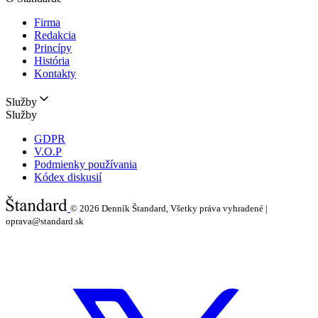
Firma
Redakcia
Princípy
História
Kontakty
Služby
Služby
GDPR
V.O.P
Podmienky používania
Kódex diskusií
© 2026
Denník Štandard, Všetky práva vyhradené |
oprava@standard.sk