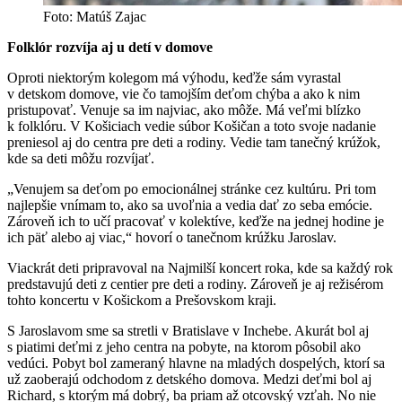
Foto: Matúš Zajac
Folklór rozvíja aj u detí v domove
Oproti niektorým kolegom má výhodu, keďže sám vyrastal
v detskom domove, vie čo tamojším deťom chýba a ako k nim
pristupovať. Venuje sa im najviac, ako môže. Má veľmi blízko
k folklóru. V Košiciach vedie súbor Košičan a toto svoje nadanie
preniesol aj do centra pre deti a rodiny. Vedie tam tanečný krúžok,
kde sa deti môžu rozvíjať.
„Venujem sa deťom po emocionálnej stránke cez kultúru. Pri tom
najlepšie vnímam to, ako sa uvoľnia a vedia dať zo seba emócie.
Zároveň ich to učí pracovať v kolektíve, keďže na jednej hodine je
ich päť alebo aj viac,“ hovorí o tanečnom krúžku Jaroslav.
Viackrát deti pripravoval na Najmilší koncert roka, kde sa každý rok
predstavujú deti z centier pre deti a rodiny. Zároveň je aj režisérom
tohto koncertu v Košickom a Prešovskom kraji.
S Jaroslavom sme sa stretli v Bratislave v Inchebe. Akurát bol aj
s piatimi deťmi z jeho centra na pobyte, na ktorom pôsobil ako
vedúci. Pobyt bol zameraný hlavne na mladých dospelých, ktorí sa
už zaoberajú odchodom z detského domova. Medzi deťmi bol aj
Richard, s ktorým má dobrý, ba priam až otcovský vzťah. No nie