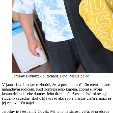
Jaroslav Bryndzák a Richard. Foto: Matúš Zajac
V januári sa Jaroslav rozhodol, že sa posunie na ďalšiu métu – stane
náhradným rodičom. Keď zomrela jeho kmotra, zobral si svoju
krstnú dcéru k sebe domov. Jeho dcéra má už osemnásť rokov a je
študentka strednej školy. Má ju rád ako svoje vlastné dieťa a snaží sa
jej venovať čo najviac.
Jaroslav je všestranný človek. Má toho na starosti veľa. Je predseda