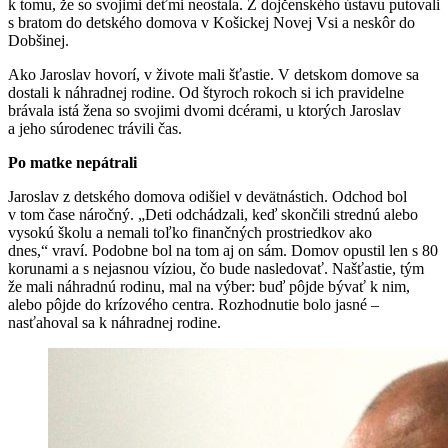
k tomu, že so svojimi deťmi neostala. Z dojčenského ústavu putovali
s bratom do detského domova v Košickej Novej Vsi a neskôr do
Dobšinej.
Ako Jaroslav hovorí, v živote mali šťastie. V detskom domove sa
dostali k náhradnej rodine. Od štyroch rokoch si ich pravidelne
brávala istá žena so svojimi dvomi dcérami, u ktorých Jaroslav
a jeho súrodenec trávili čas.
Po matke nepátrali
Jaroslav z detského domova odišiel v devätnástich. Odchod bol
v tom čase náročný. „Deti odchádzali, keď skončili strednú alebo
vysokú školu a nemali toľko finančných prostriedkov ako
dnes,“ vraví. Podobne bol na tom aj on sám. Domov opustil len s 80
korunami a s nejasnou víziou, čo bude nasledovať. Našťastie, tým
že mali náhradnú rodinu, mal na výber: buď pôjde bývať k nim,
alebo pôjde do krízového centra. Rozhodnutie bolo jasné –
nasťahoval sa k náhradnej rodine.