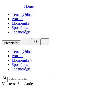
Home
Téma týždňa
Politika
Ekonomika
Spoločnosť
Technológie
Predplatné
Téma týždňa
Politika
Ekonomika
>
Spoločnosť
Technológie
Vitajte na Štandarde