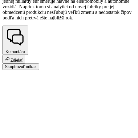
jednej miliardy eur smeruje hlavne na elektromobily a autonómne
vozidlá. Napriek tomu si analytici od novej fabriky pre jej
obmedzenú produkciu nesľubujú veľkú zmenu a nedostatok čipov
podľa nich pretrvá ešte najbližší rok.
Komentáre
Zdielať
Skopírovať odkaz