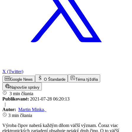
X (Twitter)
Google News
O Štandarde
Téma týždňa
Najnovšie správy
3 min čítania
Publikované:
2021-07-28 06:20:13
|
Autor:
Martin Minka
,
3 min čítania
Výroba čipov naberá každým dňom väčší význam. Čoraz viac
elektronických zariadení obsahuje nejaký druh čipu. O to väčší