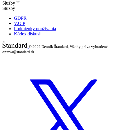
Služby
Služby
GDPR
V.O.P
Podmienky používania
Kódex diskusií
© 2026
Denník Štandard, Všetky práva vyhradené |
oprava@standard.sk