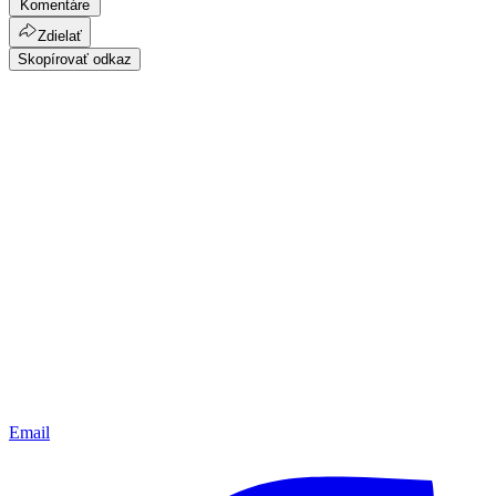
Komentáre
Zdielať
Skopírovať odkaz
Email