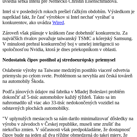
uviedla šéfka Intelu pre Nemecko Christin Eisenschmidová.
Intel si v posledných rokoch prešiel ťažkým obdobím. Výsledkom je
napríklad fakt, že časť výrobkov si Intel nechať vyrábať u
konkurentov, ako uvádza
Wired
.
Zároveň však plánuje v krátkom čase dobehnúť konkurenciu. Za
najväčších rivalov považuje taiwanský TSMC a kórejský Samsung.
V minulosti prehral konkurenčný boj v umelej inteligencii so
spoločnosťou Nvidia, ktorá je dnes priekopníkom v oblasti.
Nedostatok čipov postihol aj stredoeurópsky priemysel
Oslabenie výroby na Taiwane medzitým postihlo viaceré odvetvia
priemyslu po celom svete. Problémom sa nevyhla ani česká továreň
na automobily Škoda.
Podľa júnových údajov má fabrika v Mladej Boleslavi problém
dokončiť až 5-tisíc automobilov každý týždeň. Takto sa im
nahromadilo už viac ako 33-tisíc nedokončených vozidiel na
odstavných plochách automobilky.
"V uplynulých mesiacoch sa nám darilo minimalizovať dôsledky na
výrobu v závodoch v Českej republike, museli sme zrušiť iba
niekoľko zmien. V súčasnosti však predpokladáme, že dostupnosť
čipov bude na jeden až dva týždne obmedzená do takej miery, že