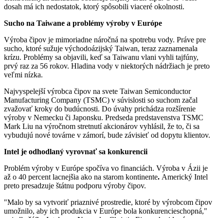
dosah má ich nedostatok, ktorý spôsobili viaceré okolnosti.
Sucho na Taiwane a problémy výroby v Európe
Výroba čipov je mimoriadne náročná na spotrebu vody. Práve pre
sucho, ktoré sužuje východoázijský Taiwan, teraz zaznamenala
krízu. Problémy sa objavili, keď sa Taiwanu vlani vyhli tajfúny,
prvý raz za 56 rokov. Hladina vody v niektorých nádržiach je preto
veľmi nízka.
Najvyspelejší výrobca čipov na svete Taiwan Semiconductor
Manufacturing Company (TSMC) v súvislosti so suchom začal
zvažovať kroky do budúcnosti. Do úvahy prichádza rozšírenie
výroby v Nemecku či Japonsku. Predseda predstavenstva TSMC
Mark Liu na výročnom stretnutí akcionárov vyhlásil, že to, či sa
vybudujú nové továrne v zámorí, bude závisieť od dopytu klientov.
Intel je odhodlaný vyrovnať sa konkurencii
Problém výroby v Európe spočíva vo financiách. Výroba v Ázii je
až o 40 percent lacnejšia ako na starom kontinente
.
Americký Intel
preto presadzuje štátnu podporu výroby čipov.
"Malo by sa vytvoriť priaznivé prostredie, ktoré by výrobcom čipov
umožnilo, aby ich produkcia v Európe bola konkurencieschopná,"