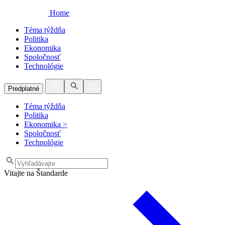
Home
Téma týždňa
Politika
Ekonomika
Spoločnosť
Technológie
Predplatné
Téma týždňa
Politika
Ekonomika
>
Spoločnosť
Technológie
Vitajte na Štandarde