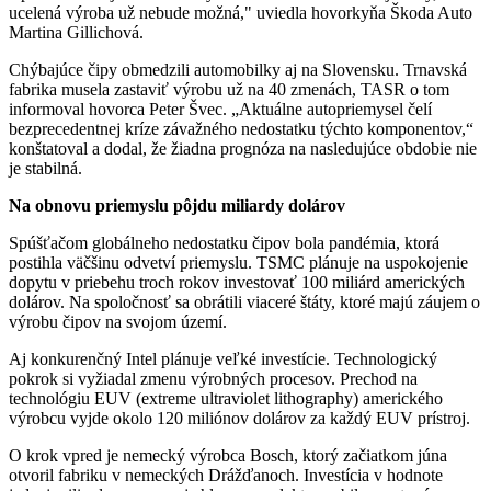
ucelená výroba už nebude možná," uviedla hovorkyňa Škoda Auto
Martina Gillichová.
Chýbajúce čipy obmedzili automobilky aj na Slovensku. Trnavská
fabrika musela zastaviť výrobu už na 40 zmenách, TASR o tom
informoval hovorca Peter Švec. „Aktuálne autopriemysel čelí
bezprecedentnej kríze závažného nedostatku týchto komponentov,“
konštatoval a dodal, že žiadna prognóza na nasledujúce obdobie nie
je stabilná.
Na obnovu priemyslu pôjdu miliardy dolárov
Spúšťačom globálneho nedostatku čipov bola pandémia, ktorá
postihla väčšinu odvetví priemyslu. TSMC plánuje na uspokojenie
dopytu v priebehu troch rokov investovať 100 miliárd amerických
dolárov. Na spoločnosť sa obrátili viaceré štáty, ktoré majú záujem o
výrobu čipov na svojom území.
Aj konkurenčný Intel plánuje veľké investície. Technologický
pokrok si vyžiadal zmenu výrobných procesov. Prechod na
technológiu EUV (extreme ultraviolet lithography) amerického
výrobcu vyjde okolo 120 miliónov dolárov za každý EUV prístroj.
O krok vpred je nemecký výrobca Bosch, ktorý začiatkom júna
otvoril fabriku v nemeckých Drážďanoch. Investícia v hodnote