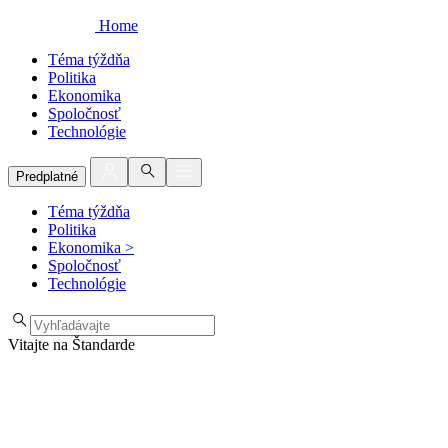
Home
Téma týždňa
Politika
Ekonomika
Spoločnosť
Technológie
Predplatné
Téma týždňa
Politika
Ekonomika
>
Spoločnosť
Technológie
Vitajte na Štandarde