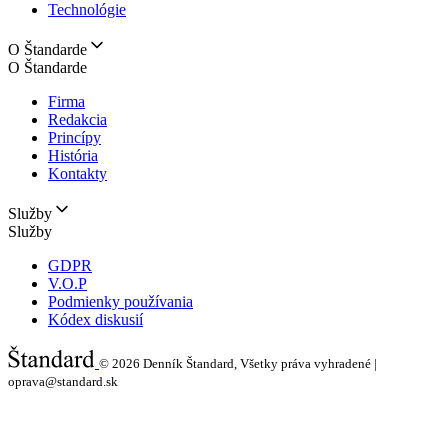
Technológie
O Štandarde
O Štandarde
Firma
Redakcia
Princípy
História
Kontakty
Služby
Služby
GDPR
V.O.P
Podmienky používania
Kódex diskusií
© 2026
Denník Štandard, Všetky práva vyhradené |
oprava@standard.sk