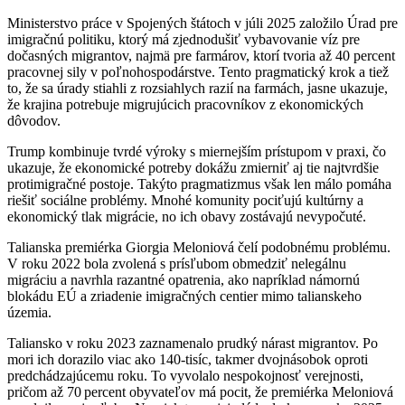
Ministerstvo práce v Spojených štátoch v júli 2025 založilo Úrad pre
imigračnú politiku, ktorý má zjednodušiť vybavovanie víz pre
dočasných migrantov, najmä pre farmárov, ktorí tvoria až 40 percent
pracovnej sily v poľnohospodárstve. Tento pragmatický krok a tiež
to, že sa úrady stiahli z rozsiahlych razií na farmách, jasne ukazuje,
že krajina potrebuje migrujúcich pracovníkov z ekonomických
dôvodov.
Trump kombinuje tvrdé výroky s miernejším prístupom v praxi, čo
ukazuje, že ekonomické potreby dokážu zmierniť aj tie najtvrdšie
protimigračné postoje. Takýto pragmatizmus však len málo pomáha
riešiť sociálne problémy. Mnohé komunity pociťujú kultúrny a
ekonomický tlak migrácie, no ich obavy zostávajú nevypočuté.
Talianska premiérka Giorgia Meloniová čelí podobnému problému.
V roku 2022 bola zvolená s prísľubom obmedziť nelegálnu
migráciu a navrhla razantné opatrenia, ako napríklad námornú
blokádu EÚ a zriadenie imigračných centier mimo talianskeho
územia.
Taliansko v roku 2023 zaznamenalo prudký nárast migrantov. Po
mori ich dorazilo viac ako 140-tisíc, takmer dvojnásobok oproti
predchádzajúcemu roku. To vyvolalo nespokojnosť verejnosti,
pričom až 70 percent obyvateľov má pocit, že premiérka Meloniová