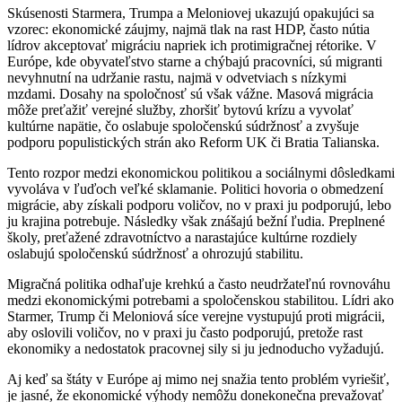
Skúsenosti Starmera, Trumpa a Meloniovej ukazujú opakujúci sa
vzorec: ekonomické záujmy, najmä tlak na rast HDP, často nútia
lídrov akceptovať migráciu napriek ich protimigračnej rétorike. V
Európe, kde obyvateľstvo starne a chýbajú pracovníci, sú migranti
nevyhnutní na udržanie rastu, najmä v odvetviach s nízkymi
mzdami. Dosahy na spoločnosť sú však vážne. Masová migrácia
môže preťažiť verejné služby, zhoršiť bytovú krízu a vyvolať
kultúrne napätie, čo oslabuje spoločenskú súdržnosť a zvyšuje
podporu populistických strán ako Reform UK či Bratia Talianska.
Tento rozpor medzi ekonomickou politikou a sociálnymi dôsledkami
vyvoláva v ľuďoch veľké sklamanie. Politici hovoria o obmedzení
migrácie, aby získali podporu voličov, no v praxi ju podporujú, lebo
ju krajina potrebuje. Následky však znášajú bežní ľudia. Preplnené
školy, preťažené zdravotníctvo a narastajúce kultúrne rozdiely
oslabujú spoločenskú súdržnosť a ohrozujú stabilitu.
Migračná politika odhaľuje krehkú a často neudržateľnú rovnováhu
medzi ekonomickými potrebami a spoločenskou stabilitou. Lídri ako
Starmer, Trump či Meloniová síce verejne vystupujú proti migrácii,
aby oslovili voličov, no v praxi ju často podporujú, pretože rast
ekonomiky a nedostatok pracovnej sily si ju jednoducho vyžadujú.
Aj keď sa štáty v Európe aj mimo nej snažia tento problém vyriešiť,
je jasné, že ekonomické výhody nemôžu donekonečna prevažovať