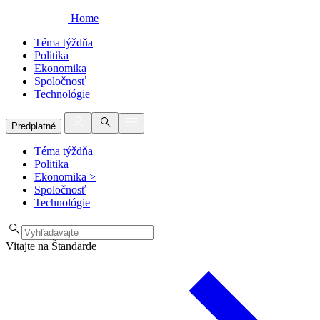
Home
Téma týždňa
Politika
Ekonomika
Spoločnosť
Technológie
Predplatné
Téma týždňa
Politika
Ekonomika
>
Spoločnosť
Technológie
Vitajte na Štandarde