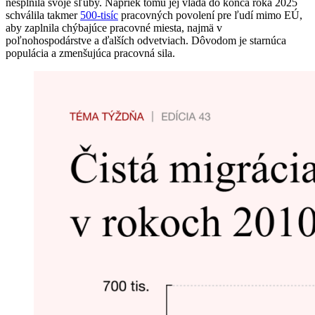
nesplnila svoje sľuby. Napriek tomu jej vláda do konca roka 2025
schválila takmer
500-tisíc
pracovných povolení pre ľudí mimo EÚ,
aby zaplnila chýbajúce pracovné miesta, najmä v
poľnohospodárstve a ďalších odvetviach. Dôvodom je starnúca
populácia a zmenšujúca pracovná sila.