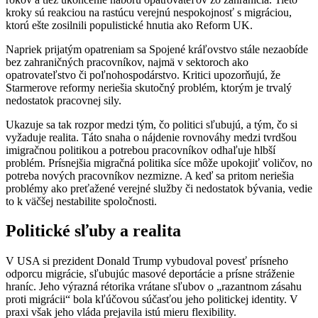
kroky sú reakciou na rastúcu verejnú nespokojnosť s migráciou,
ktorú ešte zosilnili populistické hnutia ako Reform UK.
Napriek prijatým opatreniam sa Spojené kráľovstvo stále nezaobíde
bez zahraničných pracovníkov, najmä v sektoroch ako
opatrovateľstvo či poľnohospodárstvo. Kritici upozorňujú, že
Starmerove reformy neriešia skutočný problém, ktorým je trvalý
nedostatok pracovnej sily.
Ukazuje sa tak rozpor medzi tým, čo politici sľubujú, a tým, čo si
vyžaduje realita. Táto snaha o nájdenie rovnováhy medzi tvrdšou
imigračnou politikou a potrebou pracovníkov odhaľuje hlbší
problém. Prísnejšia migračná politika síce môže upokojiť voličov, no
potreba nových pracovníkov nezmizne. A keď sa pritom neriešia
problémy ako preťažené verejné služby či nedostatok bývania, vedie
to k väčšej nestabilite spoločnosti.
Politické sľuby a realita
V USA si prezident Donald Trump vybudoval povesť prísneho
odporcu migrácie, sľubujúc masové deportácie a prísne stráženie
hraníc. Jeho výrazná rétorika vrátane sľubov o „razantnom zásahu
proti migrácii“ bola kľúčovou súčasťou jeho politickej identity. V
praxi však jeho vláda prejavila istú mieru flexibility.