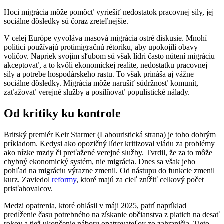
Hoci migrácia môže pomôcť vyriešiť nedostatok pracovnej sily, jej
sociálne dôsledky sú čoraz zreteľnejšie.
V celej Európe vyvoláva masová migrácia ostré diskusie. Mnohí
politici používajú protimigračnú rétoriku, aby upokojili obavy
voličov. Napriek svojim sľubom sú však lídri často nútení migráciu
akceptovať, a to kvôli ekonomickej realite, nedostatku pracovnej
sily a potrebe hospodárskeho rastu. To však prináša aj vážne
sociálne dôsledky. Migrácia môže narušiť súdržnosť komunít,
zaťažovať verejné služby a posilňovať populistické nálady.
Od kritiky ku kontrole
Britský premiér Keir Starmer (Labouristická strana) je toho dobrým
príkladom. Kedysi ako opozičný líder kritizoval vládu za problémy
ako nízke mzdy či preťažené verejné služby. Tvrdil, že za to môže
chybný ekonomický systém, nie migrácia. Dnes sa však jeho
pohľad na migráciu výrazne zmenil. Od nástupu do funkcie zmenil
kurz. Zaviedol
reformy
, ktoré majú za cieľ znížiť celkový počet
prisťahovalcov.
Medzi opatrenia, ktoré ohlásil v máji 2025, patrí napríklad
predĺženie času potrebného na získanie občianstva z piatich na desať
rokov a tiež ukončenie náboru opatrovateľov zo zahraničia. Tieto