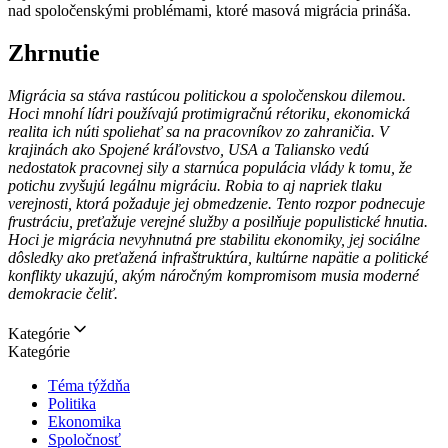
nad spoločenskými problémami, ktoré masová migrácia prináša.
Zhrnutie
Migrácia sa stáva rastúcou politickou a spoločenskou dilemou.
Hoci mnohí lídri používajú protimigračnú rétoriku, ekonomická
realita ich núti spoliehať sa na pracovníkov zo zahraničia.
V
krajinách ako Spojené kráľovstvo, USA a Taliansko vedú
nedostatok pracovnej sily a starnúca populácia vlády k tomu, že
potichu zvyšujú legálnu migráciu. Robia to aj napriek tlaku
verejnosti, ktorá požaduje jej obmedzenie. Tento rozpor podnecuje
frustráciu, preťažuje verejné služby a posilňuje populistické hnutia.
Hoci je migrácia nevyhnutná pre stabilitu ekonomiky, jej sociálne
dôsledky ako preťažená infraštruktúra, kultúrne napätie a politické
konflikty ukazujú, akým náročným kompromisom musia moderné
demokracie čeliť.
Kategórie
Kategórie
Téma týždňa
Politika
Ekonomika
Spoločnosť