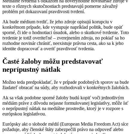
Mediálne tvrdenia s odkazom na dôveryhodné novinárske zdroje v
texte o rôznych skutočnostiach predstavujú pomerne závažný
problém pri dokazovaní pravdivosti tvrdení.
Ak bude médium tvrdiť, že jeho zdroje opisujú korupciu v
konkrétnom prípade, kde vystupuje napríklad politik, bude opäť
sporné, či ide o hodnotiaci úsudok, alebo o skutkové tvrdenie. Toto
tvrdenie je totiž overiteľné – zverejnením zdroja, no pokiaľ sa ho
rozhodne novinár chrániť, neexistuje právna cesta, ako sa k jeho
identite dopracovať a overiť pravdivosť tvrdenia.
Časté žaloby môžu predstavovať
neprípustný nátlak
Možno teda predpokladať, že v prípade podobných sporov sa bude
žiadateľ obracať na súdy, aby rozhodovali v konkrétnych žalobách.
Ak sa však podobne sporné žaloby budú kopiť voči jednotlivým
médiám práve z dôvodu nejasne formulovanej legislatívy, môže ísť
o neprípustný nátlak na mediálne prostredie, ktorý je v rozpore s
európskou legislatívou.
Európsky akt o slobode médií (European Media Freedom Act) síce
požaduje, aby členské štáty zabezpečili právo na odpoveď alebo