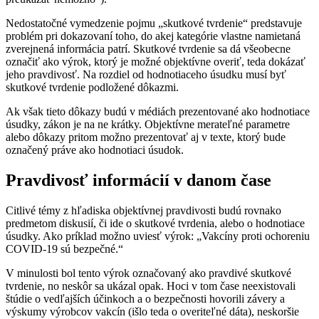
Nedostatočné vymedzenie pojmu „skutkové tvrdenie“ predstavuje
problém pri dokazovaní toho, do akej kategórie vlastne namietaná
zverejnená informácia patrí. Skutkové tvrdenie sa dá všeobecne
označiť ako výrok, ktorý je možné objektívne overiť, teda dokázať
jeho pravdivosť. Na rozdiel od hodnotiaceho úsudku musí byť
skutkové tvrdenie podložené dôkazmi.
Ak však tieto dôkazy budú v médiách prezentované ako hodnotiace
úsudky, zákon je na ne krátky. Objektívne merateľné parametre
alebo dôkazy pritom možno prezentovať aj v texte, ktorý bude
označený práve ako hodnotiaci úsudok.
Pravdivosť informácií v danom čase
Citlivé témy z hľadiska objektívnej pravdivosti budú rovnako
predmetom diskusií, či ide o skutkové tvrdenia, alebo o hodnotiace
úsudky. Ako príklad možno uviesť výrok: „Vakcíny proti ochoreniu
COVID-19 sú bezpečné.“
V minulosti bol tento výrok označovaný ako pravdivé skutkové
tvrdenie, no neskôr sa ukázal opak. Hoci v tom čase neexistovali
štúdie o vedľajších účinkoch a o bezpečnosti hovorili závery a
výskumy výrobcov vakcín (išlo teda o overiteľné dáta), neskoršie