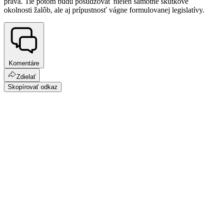
práva. Tie potom budú posudzovať nielen samotné skutkové
okolnosti žalôb, ale aj prípustnosť vágne formulovanej legislatívy.
Komentáre
Zdielať
Skopírovať odkaz