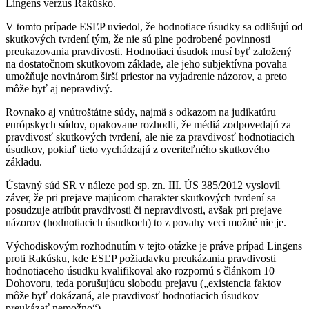
Lingens verzus Rakúsko.
V tomto prípade ESĽP uviedol, že hodnotiace úsudky sa odlišujú od
skutkových tvrdení tým, že nie sú plne podrobené povinnosti
preukazovania pravdivosti. Hodnotiaci úsudok musí byť založený
na dostatočnom skutkovom základe, ale jeho subjektívna povaha
umožňuje novinárom širší priestor na vyjadrenie názorov, a preto
môže byť aj nepravdivý.
Rovnako aj vnútroštátne súdy, najmä s odkazom na judikatúru
európskych súdov, opakovane rozhodli, že médiá zodpovedajú za
pravdivosť skutkových tvrdení, ale nie za pravdivosť hodnotiacich
úsudkov, pokiaľ tieto vychádzajú z overiteľného skutkového
základu.
Ústavný súd SR v náleze pod sp. zn. III. ÚS 385/2012 vyslovil
záver, že pri prejave majúcom charakter skutkových tvrdení sa
posudzuje atribút pravdivosti či nepravdivosti, avšak pri prejave
názorov (hodnotiacich úsudkoch) to z povahy veci možné nie je.
Východiskovým rozhodnutím v tejto otázke je práve prípad Lingens
proti Rakúsku, kde ESĽP požiadavku preukázania pravdivosti
hodnotiaceho úsudku kvalifikoval ako rozpornú s článkom 10
Dohovoru, teda porušujúcu slobodu prejavu („existencia faktov
môže byť dokázaná, ale pravdivosť hodnotiacich úsudkov
preukázať nemožno“).