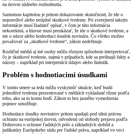
na úrovni súdneho rozhodnutia.
Samotnou kapitolou je pritom dokazovanie skutočnosti, že ide o
nepravdivé alebo neúplné skutkové tvrdenie. Pri zverejnení takejto
informácie musí žiadateľ opísať, v čom je táto informácia
nekorektná, a hlavne musí preukázať, že ide o skutkové tvrdenie, a
nie o názor alebo hodnotiaci úsudok novinára. Čo všetko možno
považovať za „skutkové tvrdenie“, zákon nedefinuje.
Rozličné médiá aj iné osoby môžu rôznym spôsobom interpretovať,
čo je skutkové tvrdenie, najmä v prípadoch, kde sa prelínajú fakty a
názory – napríklad pri interpretácii údajov alebo štatistík.
Problém s hodnotiacimi úsudkami
V tomto smere sa teda môžu vyskytnúť situácie, keď budú
jednotlivé tvrdenia prezentované v médiách vykladané rôzne podľa
toho, ako sa to komu hodí. Zákon to bez jasného vymedzenia
pojmov umožňuje.
Hodnotiace úsudky novinárov pritom spadajú pod silnú právnu
ochranu na európskej úrovni, odvodenú od slobody prejavu podľa
Dohovoru o ochrane ľudských práv a základných slobôd a
judikatúry Európskeho súdu pre ľudské práva, napríklad vo veci