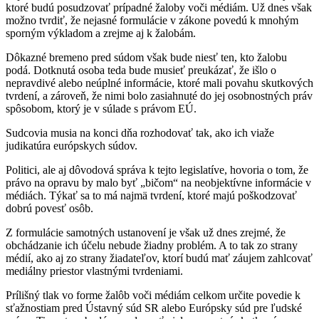
ktoré budú posudzovať prípadné žaloby voči médiám. Už dnes však
možno tvrdiť, že nejasné formulácie v zákone povedú k mnohým
sporným výkladom a zrejme aj k žalobám.
Dôkazné bremeno pred súdom však bude niesť ten, kto žalobu
podá. Dotknutá osoba teda bude musieť preukázať, že išlo o
nepravdivé alebo neúplné informácie, ktoré mali povahu skutkových
tvrdení, a zároveň, že nimi bolo zasiahnuté do jej osobnostných práv
spôsobom, ktorý je v súlade s právom EÚ.
Sudcovia musia na konci dňa rozhodovať tak, ako ich viaže
judikatúra európskych súdov.
Politici, ale aj dôvodová správa k tejto legislatíve, hovoria o tom, že
právo na opravu by malo byť „bičom“ na neobjektívne informácie v
médiách. Týkať sa to má najmä tvrdení, ktoré majú poškodzovať
dobrú povesť osôb.
Z formulácie samotných ustanovení je však už dnes zrejmé, že
obchádzanie ich účelu nebude žiadny problém. A to tak zo strany
médií, ako aj zo strany žiadateľov, ktorí budú mať záujem zahlcovať
mediálny priestor vlastnými tvrdeniami.
Prílišný tlak vo forme žalôb voči médiám celkom určite povedie k
sťažnostiam pred Ústavný súd SR alebo Európsky súd pre ľudské