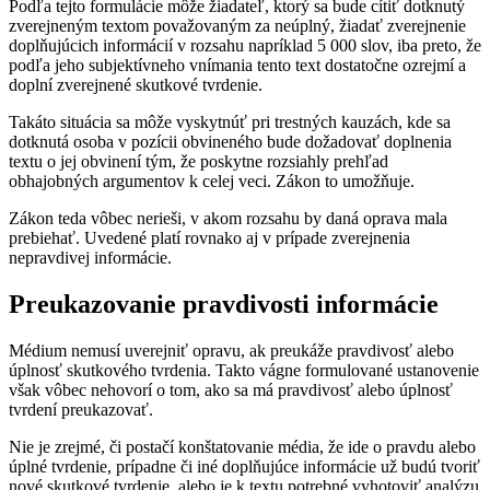
Podľa tejto formulácie môže žiadateľ, ktorý sa bude cítiť dotknutý
zverejneným textom považovaným za neúplný, žiadať zverejnenie
doplňujúcich informácií v rozsahu napríklad 5 000 slov, iba preto, že
podľa jeho subjektívneho vnímania tento text dostatočne ozrejmí a
doplní zverejnené skutkové tvrdenie.
Takáto situácia sa môže vyskytnúť pri trestných kauzách, kde sa
dotknutá osoba v pozícii obvineného bude dožadovať doplnenia
textu o jej obvinení tým, že poskytne rozsiahly prehľad
obhajobných argumentov k celej veci. Zákon to umožňuje.
Zákon teda vôbec nerieši, v akom rozsahu by daná oprava mala
prebiehať. Uvedené platí rovnako aj v prípade zverejnenia
nepravdivej informácie.
Preukazovanie pravdivosti informácie
Médium nemusí uverejniť opravu, ak preukáže pravdivosť alebo
úplnosť skutkového tvrdenia. Takto vágne formulované ustanovenie
však vôbec nehovorí o tom, ako sa má pravdivosť alebo úplnosť
tvrdení preukazovať.
Nie je zrejmé, či postačí konštatovanie média, že ide o pravdu alebo
úplné tvrdenie, prípadne či iné doplňujúce informácie už budú tvoriť
nové skutkové tvrdenie, alebo je k textu potrebné vyhotoviť analýzu