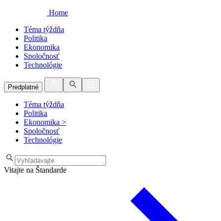
Home
Téma týždňa
Politika
Ekonomika
Spoločnosť
Technológie
Predplatné
Téma týždňa
Politika
Ekonomika
>
Spoločnosť
Technológie
Vitajte na Štandarde