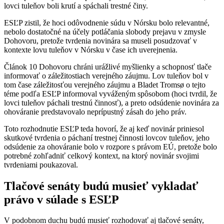
lovci tuleňov boli krutí a spáchali trestné činy.
ESĽP zistil, že hoci odôvodnenie súdu v Nórsku bolo relevantné,
nebolo dostatočné na účely potláčania slobody prejavu v zmysle
Dohovoru, pretože tvrdenia novinára sa museli posudzovať v
kontexte lovu tuleňov v Nórsku v čase ich uverejnenia.
Článok 10 Dohovoru chráni urážlivé myšlienky a schopnosť tlače
informovať o záležitostiach verejného záujmu. Lov tuleňov bol v
tom čase záležitosťou verejného záujmu a Bladet Tromsø o tejto
téme podľa ESĽP informoval vyváženým spôsobom (hoci tvrdil, že
lovci tuleňov páchali trestnú činnosť), a preto odsúdenie novinára za
ohováranie predstavovalo neprípustný zásah do jeho práv.
Toto rozhodnutie ESĽP teda hovorí, že aj keď novinár priniesol
skutkové tvrdenia o páchaní trestnej činnosti lovcov tuleňov, jeho
odsúdenie za ohováranie bolo v rozpore s právom EÚ, pretože bolo
potrebné zohľadniť celkový kontext, na ktorý novinár svojimi
tvrdeniami poukazoval.
Tlačové senáty budú musieť vykladať
právo v súlade s ESĽP
V podobnom duchu budú musieť rozhodovať aj tlačové senáty,