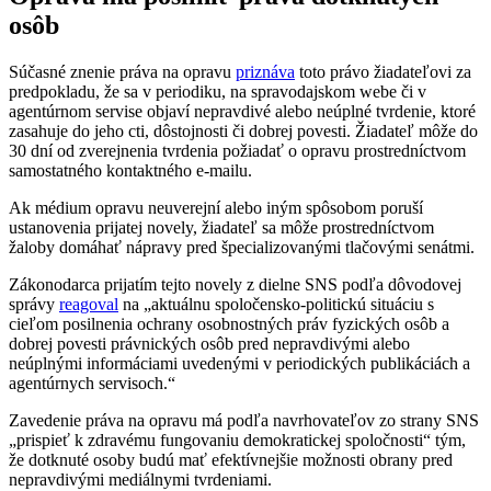
osôb
Súčasné znenie práva na opravu
priznáva
toto právo žiadateľovi za
predpokladu, že sa v periodiku, na spravodajskom webe či v
agentúrnom servise objaví nepravdivé alebo neúplné tvrdenie, ktoré
zasahuje do jeho cti, dôstojnosti či dobrej povesti. Žiadateľ môže do
30 dní od zverejnenia tvrdenia požiadať o opravu prostredníctvom
samostatného kontaktného e-mailu.
Ak médium opravu neuverejní alebo iným spôsobom poruší
ustanovenia prijatej novely, žiadateľ sa môže prostredníctvom
žaloby domáhať nápravy pred špecializovanými tlačovými senátmi.
Zákonodarca prijatím tejto novely z dielne SNS podľa dôvodovej
správy
reagoval
na „aktuálnu spoločensko-politickú situáciu s
cieľom posilnenia ochrany osobnostných práv fyzických osôb a
dobrej povesti právnických osôb pred nepravdivými alebo
neúplnými informáciami uvedenými v periodických publikáciách a
agentúrnych servisoch.“
Zavedenie práva na opravu má podľa navrhovateľov zo strany SNS
„prispieť k zdravému fungovaniu demokratickej spoločnosti“ tým,
že dotknuté osoby budú mať efektívnejšie možnosti obrany pred
nepravdivými mediálnymi tvrdeniami.