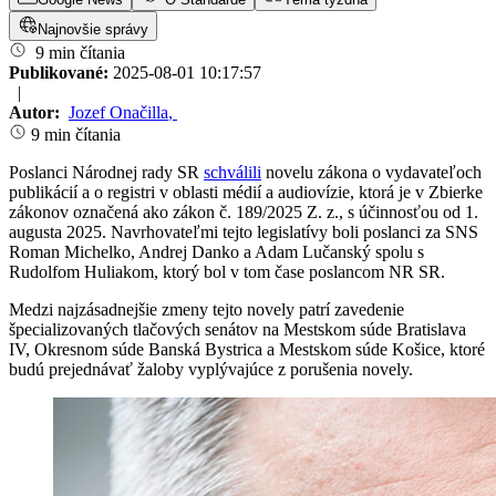
Najnovšie správy
9 min čítania
Publikované:
2025-08-01 10:17:57
|
Autor:
Jozef Onačilla
,
9 min čítania
Poslanci Národnej rady SR
schválili
novelu zákona o vydavateľoch
publikácií a o registri v oblasti médií a audiovízie, ktorá je v Zbierke
zákonov označená ako zákon č. 189/2025 Z. z., s účinnosťou od 1.
augusta 2025. Navrhovateľmi tejto legislatívy boli poslanci za SNS
Roman Michelko, Andrej Danko a Adam Lučanský spolu s
Rudolfom Huliakom, ktorý bol v tom čase poslancom NR SR.
Medzi najzásadnejšie zmeny tejto novely patrí zavedenie
špecializovaných tlačových senátov na Mestskom súde Bratislava
IV, Okresnom súde Banská Bystrica a Mestskom súde Košice, ktoré
budú prejednávať žaloby vyplývajúce z porušenia novely.