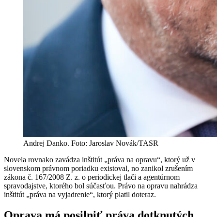
Andrej Danko. Foto: Jaroslav Novák/TASR
Novela rovnako zavádza inštitút „práva na opravu“, ktorý už v
slovenskom právnom poriadku existoval, no zanikol zrušením
zákona č. 167/2008 Z. z. o periodickej tlači a agentúrnom
spravodajstve, ktorého bol súčasťou. Právo na opravu nahrádza
inštitút „práva na vyjadrenie“, ktorý platil doteraz.
Oprava má posilniť práva dotknutých