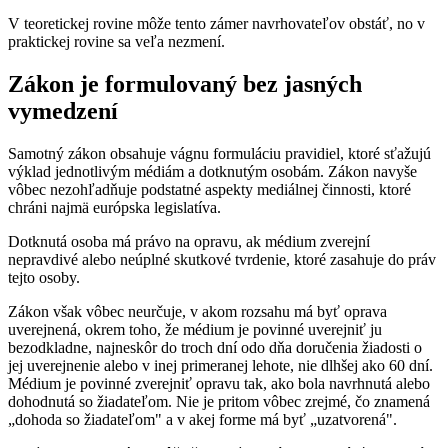
V teoretickej rovine môže tento zámer navrhovateľov obstáť, no v
praktickej rovine sa veľa nezmení.
Zákon je formulovaný bez jasných
vymedzení
Samotný zákon obsahuje vágnu formuláciu pravidiel, ktoré sťažujú
výklad jednotlivým médiám a dotknutým osobám. Zákon navyše
vôbec nezohľadňuje podstatné aspekty mediálnej činnosti, ktoré
chráni najmä európska legislatíva.
Dotknutá osoba má právo na opravu, ak médium zverejní
nepravdivé alebo neúplné skutkové tvrdenie, ktoré zasahuje do práv
tejto osoby.
Zákon však vôbec neurčuje, v akom rozsahu má byť oprava
uverejnená, okrem toho, že médium je povinné uverejniť ju
bezodkladne, najneskôr do troch dní odo dňa doručenia žiadosti o
jej uverejnenie alebo v inej primeranej lehote, nie dlhšej ako 60 dní.
Médium je povinné zverejniť opravu tak, ako bola navrhnutá alebo
dohodnutá so žiadateľom. Nie je pritom vôbec zrejmé, čo znamená
„dohoda so žiadateľom" a v akej forme má byť „uzatvorená".