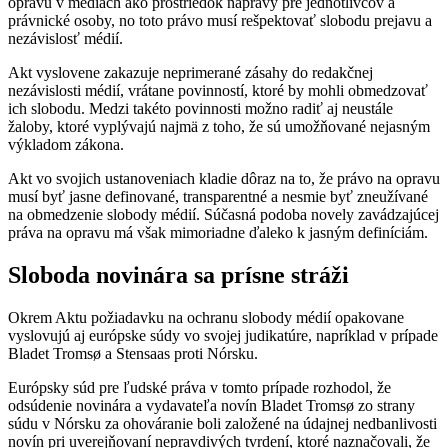
opravu v médiách ako prostriedok nápravy pre jednotlivcov a
právnické osoby, no toto právo musí rešpektovať slobodu prejavu a
nezávislosť médií.
Akt vyslovene zakazuje neprimerané zásahy do redakčnej
nezávislosti médií, vrátane povinností, ktoré by mohli obmedzovať
ich slobodu. Medzi takéto povinnosti možno radiť aj neustále
žaloby, ktoré vyplývajú najmä z toho, že sú umožňované nejasným
výkladom zákona.
Akt vo svojich ustanoveniach kladie dôraz na to, že právo na opravu
musí byť jasne definované, transparentné a nesmie byť zneužívané
na obmedzenie slobody médií. Súčasná podoba novely zavádzajúcej
práva na opravu má však mimoriadne ďaleko k jasným definíciám.
Sloboda novinára sa prísne stráži
Okrem Aktu požiadavku na ochranu slobody médií opakovane
vyslovujú aj európske súdy vo svojej judikatúre, napríklad v prípade
Bladet Tromsø a Stensaas proti Nórsku.
Európsky súd pre ľudské práva v tomto prípade rozhodol, že
odsúdenie novinára a vydavateľa novín Bladet Tromsø zo strany
súdu v Nórsku za ohováranie boli založené na údajnej nedbanlivosti
novín pri uverejňovaní nepravdivých tvrdení, ktoré naznačovali, že