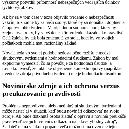
výskumy potvrdili prítomnosť nebezpečných vedľajších účinkov
týchto výrobkov.
Ak by sa v tom čase v texte objavilo tvrdenie o nebezpečnosti
vakcín, rozhodne by sa našli osoby, ktoré by sa domáhali doplnenia
či opravy tohto tvrdenia. V prípadnom súdnom spore, ktorý by
zrejme trval roky, by sa však neskôr tvrdenie ukázalo ako pravdivé.
Celá žaloba by tak bola zmietnutá zo stola, hoci by vo svojich
počiatkoch mohla mať racionálny základ.
Novela teda vo svojej podobe nedostatočne rozlišuje medzi
skutkovými tvrdeniami a hodnotiacimi úsudkami. Zákon by mal
explicitne vymedziť, čo sa považuje za hodnotiaci úsudok, a
rovnako uviesť, že faktické objasnenie kontextu opravy (napríklad
uvedenie zdroja pôvodného tvrdenia) nie je hodnotiacim úsudkom.
Novinárske zdroje a ich ochrana verzus
preukazovanie pravdivosti
Problém s nepravdivými alebo neúplnými skutkovými tvrdeniami
môže nastať aj v situácii, keď budú novinári odkazovať na svoje
zdroje. Ak bude dotknutá osoba žiadať o opravu a novinár preukáže
pravdivosť svojich tvrdení s odkazom na „dôveryhodný zdroj“,
žiadateľ nemá v takom prípade veľa možností na overenie tejto