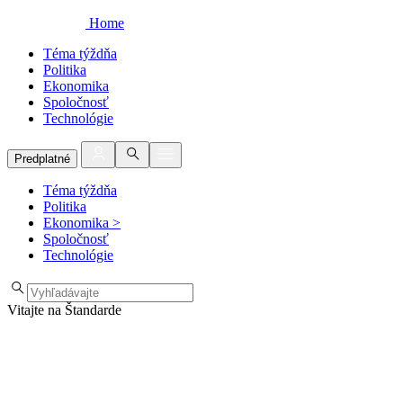
Home
Téma týždňa
Politika
Ekonomika
Spoločnosť
Technológie
Predplatné
Téma týždňa
Politika
Ekonomika
>
Spoločnosť
Technológie
Vitajte na Štandarde