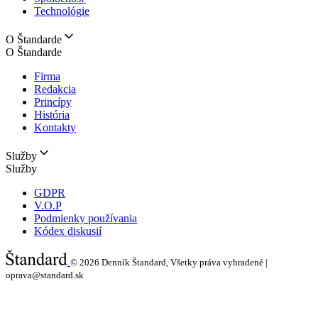
Technológie
O Štandarde
O Štandarde
Firma
Redakcia
Princípy
História
Kontakty
Služby
Služby
GDPR
V.O.P
Podmienky používania
Kódex diskusií
© 2026
Denník Štandard, Všetky práva vyhradené |
oprava@standard.sk