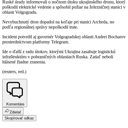
Ruské úrady informovali o nočnom útoku ukrajinského dronu, ktorý
poškodil elektrické vedenie a spôsobil požiar na železničnej stanici v
oblasti Volgogradu.
Nevybuchnutý dron dopadol na koľaje pri stanici Archeda, no
podľa regionálnej správy nepoškodil trate.
Incident potvrdil aj guvernér Volgogradskej oblasti Andrei Bocharov
prostredníctvom platformy Telegram.
Ide o ďalší z radu útokov, ktorými Ukrajina zasahuje logistickú
infraštruktúru v pohraničných oblastiach Ruska. Zatiaľ neboli
hlásené žiadne zranenia.
(reuters, red.)
Komentáre
Zdielať
Skopírovať odkaz