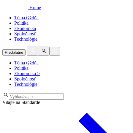
Home
Téma týždňa
Politika
Ekonomika
Spoločnosť
Technológie
Predplatné
Téma týždňa
Politika
Ekonomika
>
Spoločnosť
Technológie
Vitajte na Štandarde