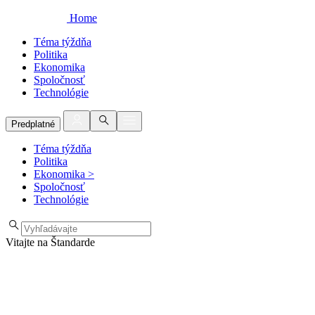
Home
Téma týždňa
Politika
Ekonomika
Spoločnosť
Technológie
Predplatné
Téma týždňa
Politika
Ekonomika
>
Spoločnosť
Technológie
Vitajte na Štandarde