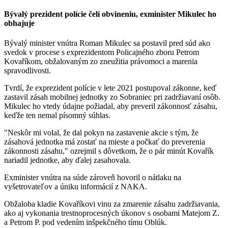
Bývalý prezident polície čelí obvineniu, exminister Mikulec ho
obhajuje
Bývalý minister vnútra Roman Mikulec sa postavil pred súd ako
svedok v procese s exprezidentom Policajného zboru Petrom
Kovaříkom, obžalovaným zo zneužitia právomoci a marenia
spravodlivosti.
Tvrdí, že exprezident polície v lete 2021 postupoval zákonne, keď
zastavil zásah mobilnej jednotky zo Sobraniec pri zadržiavaní osôb.
Mikulec ho vtedy údajne požiadal, aby preveril zákonnosť zásahu,
keďže ten nemal písomný súhlas.
"Neskôr mi volal, že dal pokyn na zastavenie akcie s tým, že
zásahová jednotka má zostať na mieste a počkať do preverenia
zákonnosti zásahu," ozrejmil s dôvetkom, že o pár minút Kovařík
nariadil jednotke, aby ďalej zasahovala.
Exminister vnútra na súde zároveň hovoril o nátlaku na
vyšetrovateľov a úniku informácií z NAKA.
Obžaloba kladie Kovaříkovi vinu za zmarenie zásahu zadržiavania,
ako aj vykonania trestnoprocesných úkonov s osobami Matejom Z.
a Petrom P. pod vedením inšpekčného tímu Oblúk.