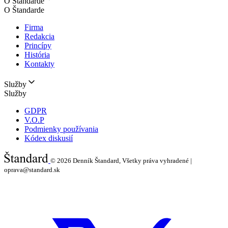
O Štandarde
O Štandarde
Firma
Redakcia
Princípy
História
Kontakty
Služby
Služby
GDPR
V.O.P
Podmienky používania
Kódex diskusií
© 2026
Denník Štandard, Všetky práva vyhradené |
oprava@standard.sk