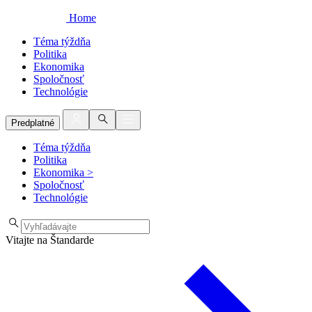
Home
Téma týždňa
Politika
Ekonomika
Spoločnosť
Technológie
Predplatné
Téma týždňa
Politika
Ekonomika
>
Spoločnosť
Technológie
Vitajte na Štandarde