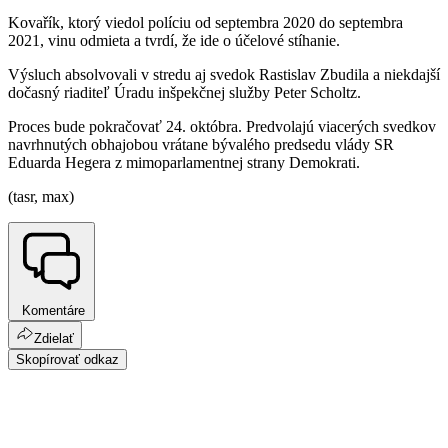
Kovařík, ktorý viedol políciu od septembra 2020 do septembra
2021, vinu odmieta a tvrdí, že ide o účelové stíhanie.
Výsluch absolvovali v stredu aj svedok Rastislav Zbudila a niekdajší
dočasný riaditeľ Úradu inšpekčnej služby Peter Scholtz.
Proces bude pokračovať 24. októbra. Predvolajú viacerých svedkov
navrhnutých obhajobou vrátane bývalého predsedu vlády SR
Eduarda Hegera z mimoparlamentnej strany Demokrati.
(tasr, max)
Komentáre
Zdielať
Skopírovať odkaz