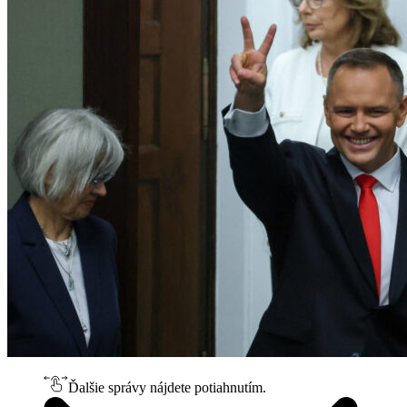
Ďalšie správy nájdete potiahnutím.