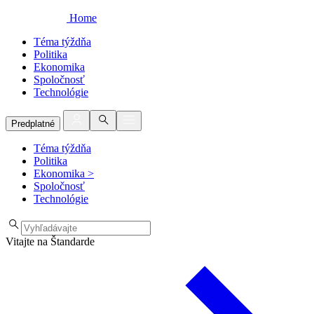
Home
Téma týždňa
Politika
Ekonomika
Spoločnosť
Technológie
Predplatné
Téma týždňa
Politika
Ekonomika
>
Spoločnosť
Technológie
Vitajte na Štandarde