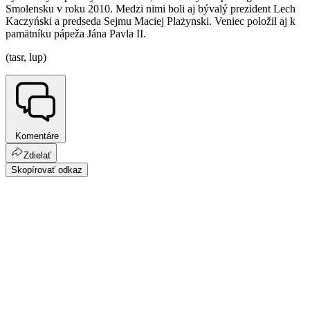
Smolensku v roku 2010. Medzi nimi boli aj bývalý prezident Lech
Kaczyński a predseda Sejmu Maciej Plażynski. Veniec položil aj k
pamätníku pápeža Jána Pavla II.
(tasr, lup)
Komentáre
Zdielať
Skopírovať odkaz