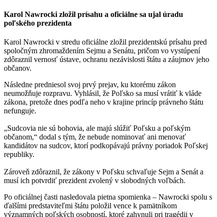
Karol Nawrocki zložil prísahu a oficiálne sa ujal úradu
poľského prezidenta
Karol Nawrocki v stredu oficiálne zložil prezidentskú prísahu pred
spoločným zhromaždením Sejmu a Senátu, pričom vo vystúpení
zdôraznil vernosť ústave, ochranu nezávislosti štátu a záujmov jeho
občanov.
Následne predniesol svoj prvý prejav, ku ktorému zákon
neumožňuje rozpravu. Vyhlásil, že Poľsko sa musí vrátiť k vláde
zákona, pretože dnes podľa neho v krajine princíp právneho štátu
nefunguje.
„Sudcovia nie sú bohovia, ale majú slúžiť Poľsku a poľským
občanom,“ dodal s tým, že nebude nominovať ani menovať
kandidátov na sudcov, ktorí podkopávajú právny poriadok Poľskej
republiky.
Zároveň zdôraznil, že zákony v Poľsku schvaľuje Sejm a Senát a
musí ich potvrdiť prezident zvolený v slobodných voľbách.
Po oficiálnej časti nasledovala pietna spomienka – Nawrocki spolu s
ďalšími predstaviteľmi štátu položil vence k pamätníkom
významných poľských osobností, ktoré zahynuli pri tragédii v