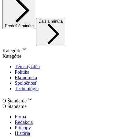
Ďalšia minúta
Predošlá minúta
Kategórie
Kategórie
Téma týždňa
Politika
Ekonomika
Spoločnosť
Technológie
O Štandarde
O Štandarde
Firma
Redakcia
Princípy
História