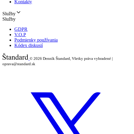
Kontakty
Služby
Služby
GDPR
V.O.P
Podmienky používania
Kódex diskusií
© 2026
Denník Štandard, Všetky práva vyhradené |
oprava@standard.sk