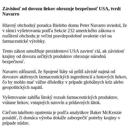
Závislosť od dovozu liekov ohrozuje bezpečnosť USA, tvrdí
Navarro
Hlavný obchodný poradca Bieleho domu Peter Navarro uviedol, že
v rámci vyšetrovania podľa Sekcie 232 amerického zákona o
rozšírení obchodu je veľmi pravdepodobné uvalenie ciel na
farmaceutické výrobky.
Tento zákon umožňuje prezidentovi USA zaviesť clá, ak závislosť
krajiny od dovozu určitých produktov ohrozuje národnú
bezpečnosť.
Navarro zdôraznil, že Spojené štáty sú príliš závislé najmä od
dovozov aktívnych farmaceutických ingrediencií a hotových liekov,
čo by mohlo mať vážne dôsledky v prípade globálnych kríz alebo
geopolitických napätí.
Vyšetrovanie zahŕňa široký rozsah farmaceutických produktov,
vrátane liekov, vstupných surovín a prídavných látok.
Cieľom takéhoto opatrenia je podľa analytikov Baker McKenzie
posúdiť, či domáca výroba dokáže zabezpečiť potreby krajiny v
prípade núdze.