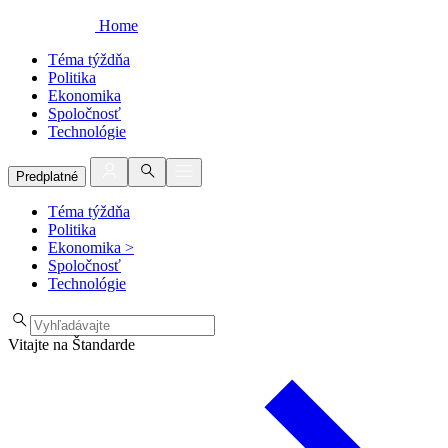
Home
Téma týždňa
Politika
Ekonomika
Spoločnosť
Technológie
Predplatné
Téma týždňa
Politika
Ekonomika
>
Spoločnosť
Technológie
Vitajte na Štandarde