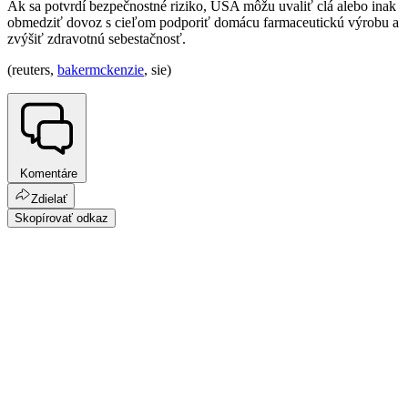
Ak sa potvrdí bezpečnostné riziko, USA môžu uvaliť clá alebo inak
obmedziť dovoz s cieľom podporiť domácu farmaceutickú výrobu a
zvýšiť zdravotnú sebestačnosť.
(reuters,
bakermckenzie
, sie)
Komentáre
Zdielať
Skopírovať odkaz