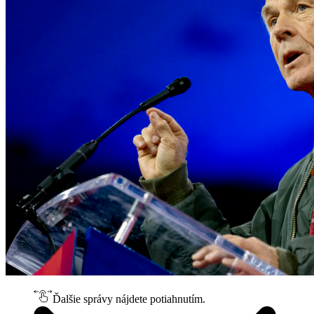
Ďalšie správy nájdete potiahnutím.