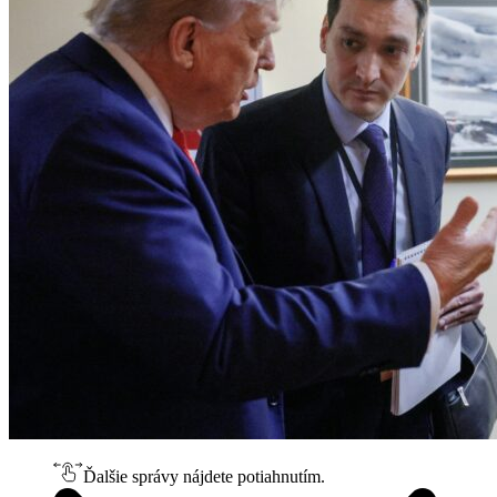
Ďalšie správy nájdete potiahnutím.