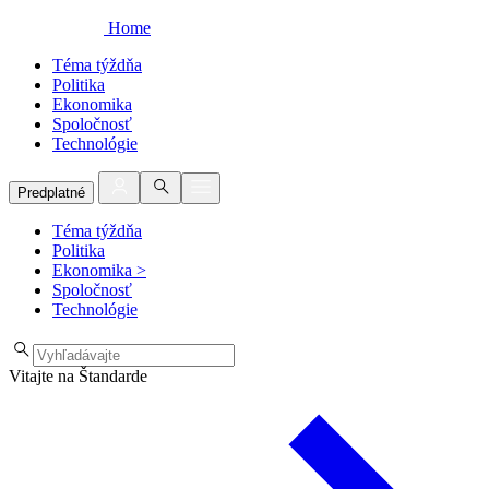
Home
Téma týždňa
Politika
Ekonomika
Spoločnosť
Technológie
Predplatné
Téma týždňa
Politika
Ekonomika
>
Spoločnosť
Technológie
Vitajte na Štandarde