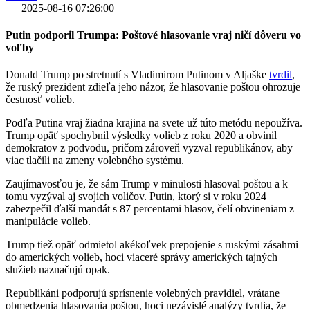
|
2025-08-16 07:26:00
Putin podporil Trumpa: Poštové hlasovanie vraj ničí dôveru vo
voľby
Donald Trump po stretnutí s Vladimirom Putinom v Aljaške
tvrdil
,
že ruský prezident zdieľa jeho názor, že hlasovanie poštou ohrozuje
čestnosť volieb.
Podľa Putina vraj žiadna krajina na svete už túto metódu nepoužíva.
Trump opäť spochybnil výsledky volieb z roku 2020 a obvinil
demokratov z podvodu, pričom zároveň vyzval republikánov, aby
viac tlačili na zmeny volebného systému.
Zaujímavosťou je, že sám Trump v minulosti hlasoval poštou a k
tomu vyzýval aj svojich voličov. Putin, ktorý si v roku 2024
zabezpečil ďalší mandát s 87 percentami hlasov, čelí obvineniam z
manipulácie volieb.
Trump tiež opäť odmietol akékoľvek prepojenie s ruskými zásahmi
do amerických volieb, hoci viaceré správy amerických tajných
služieb naznačujú opak.
Republikáni podporujú sprísnenie volebných pravidiel, vrátane
obmedzenia hlasovania poštou, hoci nezávislé analýzy tvrdia, že