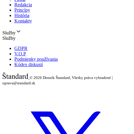
Redakcia
Princípy
História
Kontakty
Služby
Služby
GDPR
V.O.P
Podmienky používania
Kódex diskusií
© 2026
Denník Štandard, Všetky práva vyhradené |
oprava@standard.sk