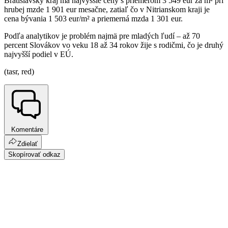
Bratislavský kraj má najvyššie ceny s priemerom 3 549 eur za m² pri
hrubej mzde 1 901 eur mesačne, zatiaľ čo v Nitrianskom kraji je
cena bývania 1 503 eur/m² a priemerná mzda 1 301 eur.
Podľa analytikov je problém najmä pre mladých ľudí – až 70
percent Slovákov vo veku 18 až 34 rokov žije s rodičmi, čo je druhý
najvyšší podiel v EÚ.
(tasr, red)
Komentáre
Zdielať
Skopírovať odkaz