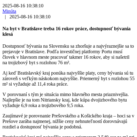
2025-08-16 10:38:10
Minúta
|
2025-08-16 10:38:10
Na byt v Bratislave treba 16 rokov práce, dostupnosť bývania
klesá
Dostupnosť bývania na Slovensku sa zhoršuje a najvýraznejšie sa to
prejavuje v Bratislave. Podľa investičnej platformy Portu musí
človek v hlavnom meste pracovať takmer 16 rokov, aby si našetril
na trojizbový byt s rozlohou 76 m².
Aj keď Bratislavský kraj ponúka najvyššie platy, ceny bývania sú tu
zároveň s veľkým náskokom najvyššie. Priemerný byt s rozlohou 55
m² si vyžaduje až 11,4 roka práce.
V porovnaní s tým je situácia mimo hlavného mesta priaznivejšia.
Najlepšie je na tom Nitriansky kraj, kde kúpa dvojizbového bytu
vyžaduje 6,9 roka a trojizbového 9,5 roka.
Zaujímavé je porovnanie Prešovského a Košického kraja – hoci sa v
Prešove zarába najmenej, nižšie ceny nehnuteľností dorovnávajú
rozdiel a dostupnosť bývania je podobná.