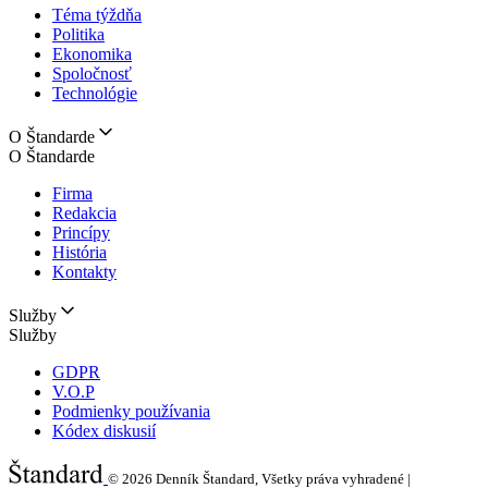
Téma týždňa
Politika
Ekonomika
Spoločnosť
Technológie
O Štandarde
O Štandarde
Firma
Redakcia
Princípy
História
Kontakty
Služby
Služby
GDPR
V.O.P
Podmienky používania
Kódex diskusií
© 2026
Denník Štandard, Všetky práva vyhradené |