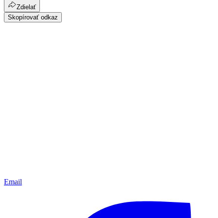
Zdielať
Skopírovať odkaz
Email