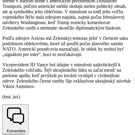
stretne v Bielom dome s americkým prezidentom Donaldom
Trumpom, pričom americké médiá sledujú nielen politický obsah,
ale aj symboliku jeho oblečenia. V minulosti sa totiž jeho voľba
vojenského štýlu stala zdrojom napätia, najmä počas februárovej
návštevy Washingtonu, keď Trump ironicky komentoval
Zelenského outfit a stretnutie skončilo diplomatickým fiaskom.
Podľa zdrojov Axiosu má Zelenskyj tentoraz prísť v čiernom saku
podobnom oblekovému, ktoré už použil počas júnového samitu
NATO. Americkí poradcovia naznačujú, že oblek by mohol byť
„signálom pre mier“, hoci to neočakávajú.
Viceprezident JD Vance bol údajne v minulosti najkritickejší k
Zelenského vzhľadu. Štýl ukrajinského lídra sa začal meniť na
prelome apríla, keď prvýkrát po invázii vystúpil v civilnejšom
odeve. Zelenského čierne outfity šije exkluzívne ukrajinský návrhár
Viktor Anisimov.
(tasr, jax)
Komentáre