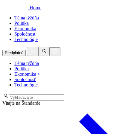
Home
Téma týždňa
Politika
Ekonomika
Spoločnosť
Technológie
Predplatné
Téma týždňa
Politika
Ekonomika
>
Spoločnosť
Technológie
Vitajte na Štandarde