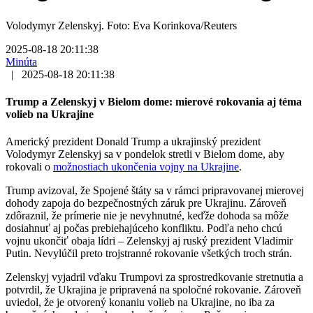
Volodymyr Zelenskyj. Foto: Eva Korinkova/Reuters
2025-08-18 20:11:38
Minúta
|
2025-08-18 20:11:38
Trump a Zelenskyj v Bielom dome: mierové rokovania aj téma
volieb na Ukrajine
Americký prezident Donald Trump a ukrajinský prezident
Volodymyr Zelenskyj sa v pondelok stretli v Bielom dome, aby
rokovali o
možnostiach ukončenia vojny na Ukrajine
.
Trump avizoval, že Spojené štáty sa v rámci pripravovanej mierovej
dohody zapoja do bezpečnostných záruk pre Ukrajinu. Zároveň
zdôraznil, že prímerie nie je nevyhnutné, keďže dohoda sa môže
dosiahnuť aj počas prebiehajúceho konfliktu. Podľa neho chcú
vojnu ukončiť obaja lídri – Zelenskyj aj ruský prezident Vladimir
Putin. Nevylúčil preto trojstranné rokovanie všetkých troch strán.
Zelenskyj vyjadril vďaku Trumpovi za sprostredkovanie stretnutia a
potvrdil, že Ukrajina je pripravená na spoločné rokovanie. Zároveň
uviedol, že je otvorený konaniu volieb na Ukrajine, no iba za