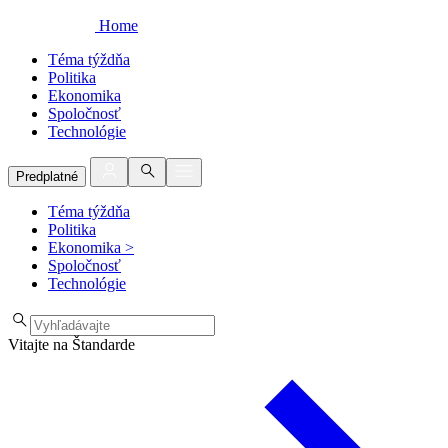
Home
Téma týždňa
Politika
Ekonomika
Spoločnosť
Technológie
Predplatné
Téma týždňa
Politika
Ekonomika
>
Spoločnosť
Technológie
Vitajte na Štandarde