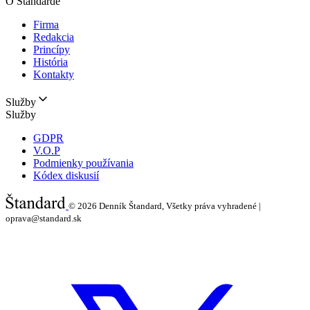
O Štandarde
Firma
Redakcia
Princípy
História
Kontakty
Služby
Služby
GDPR
V.O.P
Podmienky používania
Kódex diskusií
© 2026
Denník Štandard, Všetky práva vyhradené |
oprava@standard.sk