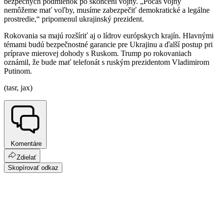
bezpečných podmienok po skončení vojny. „Počas vojny
nemôžeme mať voľby, musíme zabezpečiť demokratické a legálne
prostredie,“ pripomenul ukrajinský prezident.
Rokovania sa majú rozšíriť aj o lídrov európskych krajín. Hlavnými
témami budú bezpečnostné garancie pre Ukrajinu a ďalší postup pri
príprave mierovej dohody s Ruskom. Trump po rokovaniach
oznámil, že bude mať telefonát s ruským prezidentom Vladimirom
Putinom.
(tasr, jax)
Komentáre
Zdielať
Skopírovať odkaz