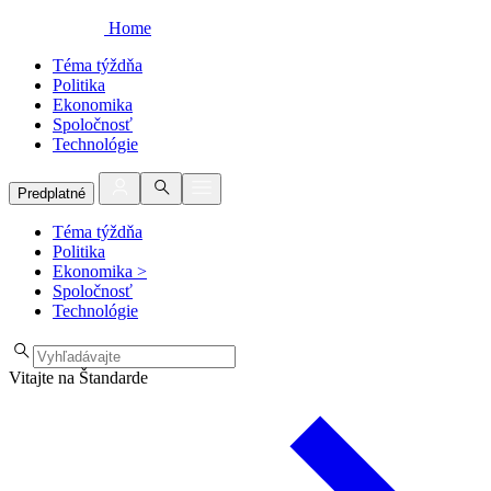
Home
Téma týždňa
Politika
Ekonomika
Spoločnosť
Technológie
Predplatné
Téma týždňa
Politika
Ekonomika
>
Spoločnosť
Technológie
Vitajte na Štandarde