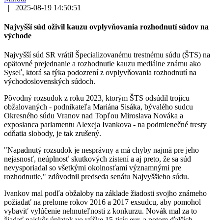
|
2025-08-19 14:50:51
Najvyšší súd oživil kauzu ovplyvňovania rozhodnutí súdov na
východe
Najvyšší súd SR vrátil Špecializovanému trestnému súdu (ŠTS) na
opätovné prejednanie a rozhodnutie kauzu mediálne známu ako
Syseľ, ktorá sa týka podozrení z ovplyvňovania rozhodnutí na
východoslovenských súdoch.
Pôvodný rozsudok z roku 2023, ktorým ŠTS odsúdil trojicu
obžalovaných - podnikateľa Mariána Sisáka, bývalého sudcu
Okresného súdu Vranov nad Topľou Miroslava Nováka a
exposlanca parlamentu Alexeja Ivankova - na podmienečné tresty
odňatia slobody, je tak zrušený.
"Napadnutý rozsudok je nesprávny a má chyby najmä pre jeho
nejasnosť, neúplnosť skutkových zistení a aj preto, že sa súd
nevysporiadal so všetkými okolnosťami významnými pre
rozhodnutie," zdôvodnil predseda senátu Najvyššieho súdu.
Ivankov mal podľa obžaloby na základe žiadosti svojho známeho
požiadať na prelome rokov 2016 a 2017 exsudcu, aby pomohol
vybaviť vylúčenie nehnuteľnosti z konkurzu. Novák mal za to
žiadať najskôr úplatok vo výške 15-tisíc eur, a potom ďalších