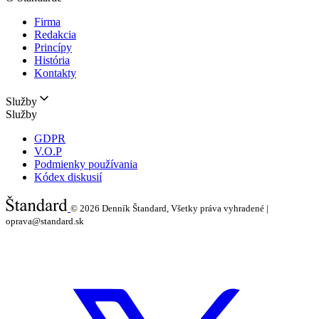
Firma
Redakcia
Princípy
História
Kontakty
Služby
Služby
GDPR
V.O.P
Podmienky používania
Kódex diskusií
© 2026
Denník Štandard, Všetky práva vyhradené |
oprava@standard.sk