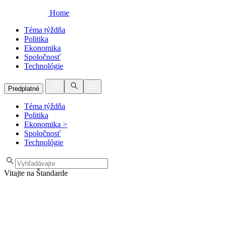
Home
Téma týždňa
Politika
Ekonomika
Spoločnosť
Technológie
Predplatné
Téma týždňa
Politika
Ekonomika
>
Spoločnosť
Technológie
Vitajte na Štandarde