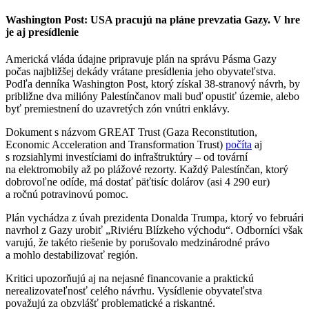
Washington Post: USA pracujú na pláne prevzatia Gazy. V hre
je aj presídlenie
Americká vláda údajne pripravuje plán na správu Pásma Gazy
počas najbližšej dekády vrátane presídlenia jeho obyvateľstva.
Podľa denníka Washington Post, ktorý získal 38-stranový návrh, by
približne dva milióny Palestínčanov mali buď opustiť územie, alebo
byť premiestnení do uzavretých zón vnútri enklávy.
Dokument s názvom GREAT Trust (Gaza Reconstitution,
Economic Acceleration and Transformation Trust)
počíta
aj
s rozsiahlymi investíciami do infraštruktúry – od tovární
na elektromobily až po plážové rezorty. Každý Palestínčan, ktorý
dobrovoľne odíde, má dostať päťtisíc dolárov (asi 4 290 eur)
a ročnú potravinovú pomoc.
Plán vychádza z úvah prezidenta Donalda Trumpa, ktorý vo februári
navrhol z Gazy urobiť „Riviéru Blízkeho východu“. Odborníci však
varujú, že takéto riešenie by porušovalo medzinárodné právo
a mohlo destabilizovať región.
Kritici upozorňujú aj na nejasné financovanie a praktickú
nerealizovateľnosť celého návrhu. Vysídlenie obyvateľstva
považujú za obzvlášť problematické a riskantné.