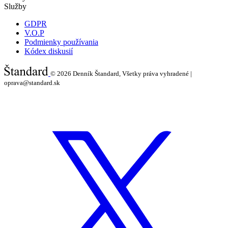
Služby
GDPR
V.O.P
Podmienky používania
Kódex diskusií
© 2026
Denník Štandard, Všetky práva vyhradené |
oprava@standard.sk