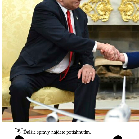
Ďalšie správy nájdete potiahnutím.