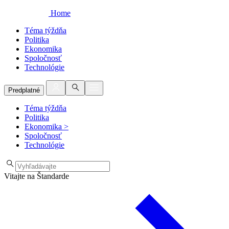
Home
Téma týždňa
Politika
Ekonomika
Spoločnosť
Technológie
Predplatné
Téma týždňa
Politika
Ekonomika
>
Spoločnosť
Technológie
Vitajte na Štandarde