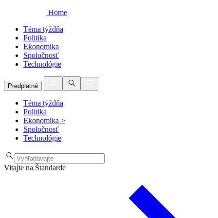
Home
Téma týždňa
Politika
Ekonomika
Spoločnosť
Technológie
Predplatné
Téma týždňa
Politika
Ekonomika
>
Spoločnosť
Technológie
Vitajte na Štandarde