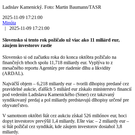
Ladislav Kamenický. Foto: Martin Baumann/TASR
2025-11-09 17:21:00
Minúta
|
2025-11-09 17:21:00
Slovensko si tento rok požičalo už viac ako 11 miliárd eur,
záujem investorov rastie
Slovensko si od začiatku roka do konca októbra požičalo na
finančných trhoch spolu 11,718 miliardy eur. Vyplýva to z
mesačného reportu Agentúry pre riadenie dlhu a likvidity
(ARDAL).
Najväčší objem – 6,218 miliardy eur – tvorili dlhopisy predané cez
pravidelné aukcie, ďalších 5 miliárd eur získalo ministerstvo financií
pod vedením Ladislava Kamenického (Smer) cez takzvaný
syndikovaný predaj a pol miliardy predstavujú dlhopisy určené pre
obyvateľstvo.
V samotnom októbri štát cez aukciu získal 526 miliónov eur, hoci
dopyt investorov prevýšil 1,4 miliardy. Ešte viac – 2 miliardy eur –
si štát požičal cez syndikát, kde záujem investorov dosiahol 3,8
miliardy.