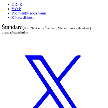
GDPR
V.O.P
Podmienky používania
Kódex diskusií
© 2026
Denník Štandard, Všetky práva vyhradené |
oprava@standard.sk