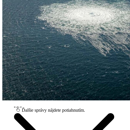
Ďalšie správy nájdete potiahnutím.