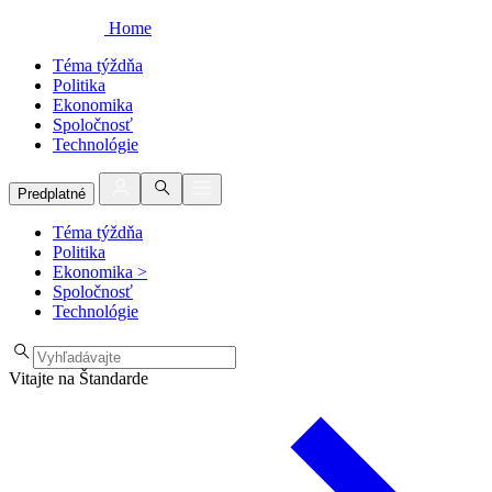
Home
Téma týždňa
Politika
Ekonomika
Spoločnosť
Technológie
Predplatné
Téma týždňa
Politika
Ekonomika
>
Spoločnosť
Technológie
Vitajte na Štandarde