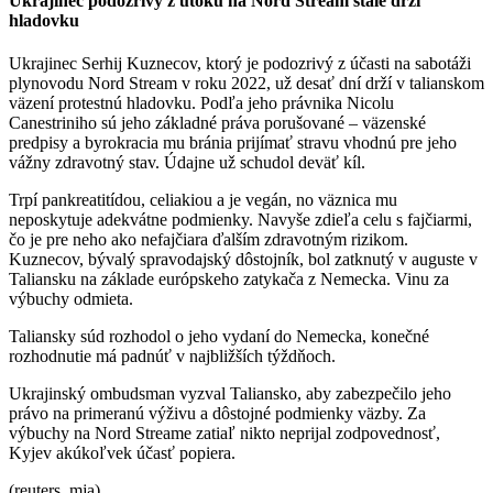
Ukrajinec podozrivý z útoku na Nord Stream stále drží
hladovku
Ukrajinec Serhij Kuznecov, ktorý je podozrivý z účasti na sabotáži
plynovodu Nord Stream v roku 2022, už desať dní drží v talianskom
väzení protestnú hladovku. Podľa jeho právnika Nicolu
Canestriniho sú jeho základné práva porušované – väzenské
predpisy a byrokracia mu bránia prijímať stravu vhodnú pre jeho
vážny zdravotný stav. Údajne už schudol deväť kíl.
Trpí pankreatitídou, celiakiou a je vegán, no väznica mu
neposkytuje adekvátne podmienky. Navyše zdieľa celu s fajčiarmi,
čo je pre neho ako nefajčiara ďalším zdravotným rizikom.
Kuznecov, bývalý spravodajský dôstojník, bol zatknutý v auguste v
Taliansku na základe európskeho zatykača z Nemecka. Vinu za
výbuchy odmieta.
Taliansky súd rozhodol o jeho vydaní do Nemecka, konečné
rozhodnutie má padnúť v najbližších týždňoch.
Ukrajinský ombudsman vyzval Taliansko, aby zabezpečilo jeho
právo na primeranú výživu a dôstojné podmienky väzby. Za
výbuchy na Nord Streame zatiaľ nikto neprijal zodpovednosť,
Kyjev akúkoľvek účasť popiera.
(reuters, mja)