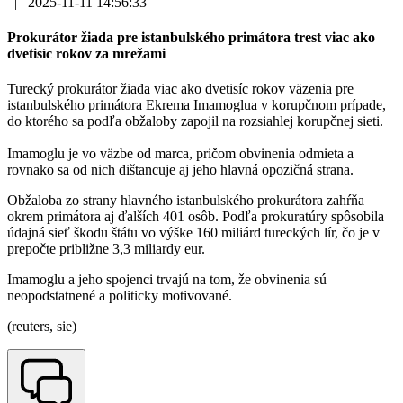
|
2025-11-11 14:56:33
Prokurátor žiada pre istanbulského primátora trest viac ako
dvetisíc rokov za mrežami
Turecký prokurátor žiada viac ako dvetisíc rokov väzenia pre
istanbulského primátora Ekrema Imamoglua v korupčnom prípade,
do ktorého sa podľa obžaloby zapojil na rozsiahlej korupčnej sieti.
Imamoglu je vo väzbe od marca, pričom obvinenia odmieta a
rovnako sa od nich dištancuje aj jeho hlavná opozičná strana.
Obžaloba zo strany hlavného istanbulského prokurátora zahŕňa
okrem primátora aj ďalších 401 osôb. Podľa prokuratúry spôsobila
údajná sieť škodu štátu vo výške 160 miliárd tureckých lír, čo je v
prepočte približne 3,3 miliardy eur.
Imamoglu a jeho spojenci trvajú na tom, že obvinenia sú
neopodstatnené a politicky motivované.
(reuters, sie)