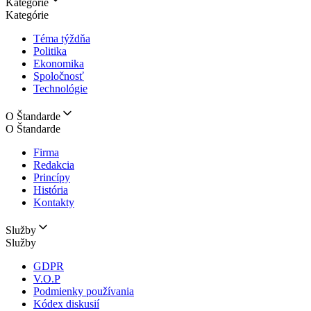
Kategórie
Kategórie
Téma týždňa
Politika
Ekonomika
Spoločnosť
Technológie
O Štandarde
O Štandarde
Firma
Redakcia
Princípy
História
Kontakty
Služby
Služby
GDPR
V.O.P
Podmienky používania
Kódex diskusií