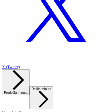
X (Twitter)
Ďalšia minúta
Predošlá minúta