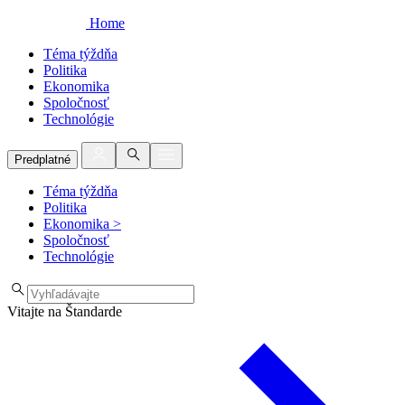
Home
Téma týždňa
Politika
Ekonomika
Spoločnosť
Technológie
Predplatné
Téma týždňa
Politika
Ekonomika
>
Spoločnosť
Technológie
Vitajte na Štandarde