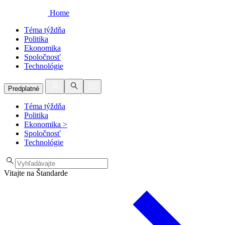
Home
Téma týždňa
Politika
Ekonomika
Spoločnosť
Technológie
Predplatné
Téma týždňa
Politika
Ekonomika
>
Spoločnosť
Technológie
Vitajte na Štandarde