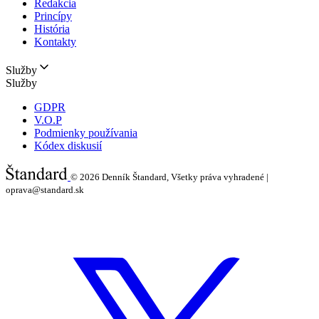
Redakcia
Princípy
História
Kontakty
Služby
Služby
GDPR
V.O.P
Podmienky používania
Kódex diskusií
© 2026
Denník Štandard, Všetky práva vyhradené |
oprava@standard.sk