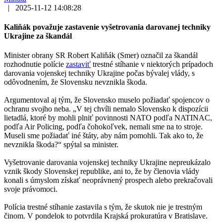
|
2025-11-12 14:08:28
Kaliňák považuje zastavenie vyšetrovania darovanej techniky
Ukrajine za škandál
Minister obrany SR Robert Kaliňák (Smer) označil za škandál
rozhodnutie polície
zastaviť
trestné stíhanie v niektorých prípadoch
darovania vojenskej techniky Ukrajine počas bývalej vlády, s
odôvodnením, že Slovensku nevznikla škoda.
Argumentoval aj tým, že Slovensko muselo požiadať spojencov o
ochranu svojho neba. „V tej chvíli nemalo Slovensko k dispozícii
lietadlá, ktoré by mohli plniť povinnosti NATO podľa NATINAC,
podľa Air Policing, podľa čohokoľvek, nemali sme na to stroje.
Museli sme požiadať iné štáty, aby nám pomohli. Tak ako to, že
nevznikla škoda?“ spýtal sa minister.
Vyšetrovanie darovania vojenskej techniky Ukrajine nepreukázalo
vznik škody Slovenskej republike, ani to, že by členovia vlády
konali s úmyslom získať neoprávnený prospech alebo prekračovali
svoje právomoci.
Polícia trestné stíhanie zastavila s tým, že skutok nie je trestným
činom. V pondelok to potvrdila Krajská prokuratúra v Bratislave.