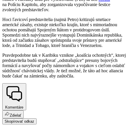
na Políciu Kapitolu, aby zorganizovala vypočúvanie šestice
zvolených predstaviteľov.
Hoci ľavicoví predstavitelia (najmä Petro) kritizujú smrtiace
americké zásahy, existuje niekoľko krajín, ktoré s mimoriadnou
ochotou pomáhajú Spojeným štátom v protidrogovom úsilí.
Spomedzi nich najvýraznejšie vystupujú Dominikánska republika,
ktorá od začiatku zásahov sprístupnila svoje prístavy pre americké
lode, a Trinidad a Tobago, ktoré hraničia s Venezuelou.
Pravdepodobne tak v Karibiku vznikne „koalícia ochotných“, ktorej
predstavitelia budú stupňovať „odstrašujúce“ presuny bojových
formácií a navyšovať počty námorníkov a vojakov s cieľom oslabiť
súdržnosť chávistickej vlády. Je tiež možné, že táto ad hoc aliancia
bude čakať na zámienku, aby zaútočila.
Komentáre
Zdielať
Skopírovať odkaz