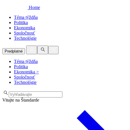
Home
Téma týždňa
Politika
Ekonomika
Spoločnosť
Technológie
Predplatné
Téma týždňa
Politika
Ekonomika
>
Spoločnosť
Technológie
Vitajte na Štandarde