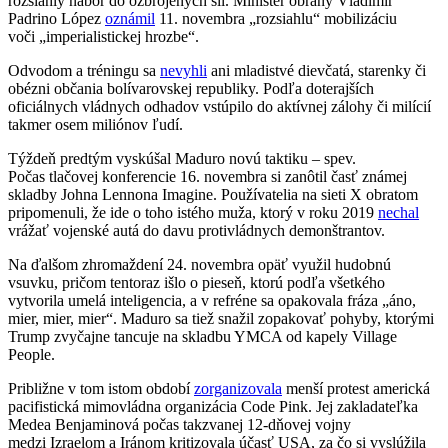
rozsiahly nábor do ozbrojených síl. Minister obrany Vladimir
Padrino López
oznámil
11. novembra „rozsiahlu“ mobilizáciu
voči „imperialistickej hrozbe“.
Odvodom a tréningu sa
nevyhli
ani mladistvé dievčatá, starenky či
obézni občania bolívarovskej republiky. Podľa doterajších
oficiálnych vládnych odhadov vstúpilo do aktívnej zálohy či milícií
takmer osem miliónov ľudí.
Týždeň predtým vyskúšal Maduro novú taktiku – spev.
Počas tlačovej konferencie 16. novembra si zanôtil časť známej
skladby Johna Lennona Imagine. Používatelia na sieti X obratom
pripomenuli, že ide o toho istého muža, ktorý v roku 2019
nechal
vrážať vojenské autá do davu protivládnych demonštrantov.
Na ďalšom zhromaždení 24. novembra opäť využil hudobnú
vsuvku, pričom tentoraz išlo o pieseň, ktorú podľa všetkého
vytvorila umelá inteligencia, a v refréne sa opakovala fráza „áno,
mier, mier, mier“. Maduro sa tiež snažil zopakovať pohyby, ktorými
Trump zvyčajne tancuje na skladbu YMCA od kapely Village
People.
Približne v tom istom období
zorganizovala
menší protest americká
pacifistická mimovládna organizácia Code Pink. Jej zakladateľka
Medea Benjaminová počas takzvanej 12-dňovej vojny
medzi Izraelom a Iránom kritizovala účasť USA, za čo si vyslúžila