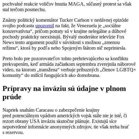
pochvalné reakcie voličov hnutia MAGA, súčasný protest sa však
stal terčom posmechu.
Známy politický komentátor Tucker Carlson v nedávnej epizóde
svojho podcastu
upozornil
na fakt, že Venezuela je „sociálne
konzervatívna“, pričom potraty sú v krajine nelegálne a dúhové
pochody prakticky neexistujú. Bývalý moderátor televízie Fox
News tento argument použil v súvislosti s možnou „zmenou
režimu“, ktorá by podľa neho Spojeným štátom nič nepriniesla.
Preto bolo pre pozorovateľov tohto prehrievajúceho sa konfliktu
prekvapením, keď armáda začiatkom septembra zverejnila náborové
video, na ktorom „transžena“ verbuje príbuzných „členov LGBTQ+
komunity“ do milícií fungujúcich ako domobrana.
Prípravy na inváziu sú údajne v plnom
prúde
Napriek snahám Caracasu o zabezpečenie krajiny
pred potenciálnym vpádom amerických vojsk stále nie je isté, či
rezort obrany USA inváziu skutočne plánuje. Existujú síce
nepotvrdené informácie anonymných zdrojov, tie však treba brať
s rezervou.