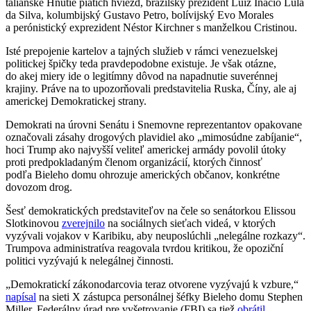
talianske Hnutie piatich hviezd, brazílsky prezident Luiz Inácio Lula
da Silva, kolumbijský Gustavo Petro, bolívijský Evo Morales
a perónistický exprezident Néstor Kirchner s manželkou Cristinou.
Isté prepojenie kartelov a tajných služieb v rámci venezuelskej
politickej špičky teda pravdepodobne existuje. Je však otázne,
do akej miery ide o legitímny dôvod na napadnutie suverénnej
krajiny. Práve na to upozorňovali predstavitelia Ruska, Číny, ale aj
americkej Demokratickej strany.
Demokrati na úrovni Senátu i Snemovne reprezentantov opakovane
označovali zásahy drogových plavidiel ako „mimosúdne zabíjanie“,
hoci Trump ako najvyšší veliteľ americkej armády povolil útoky
proti predpokladaným členom organizácií, ktorých činnosť
podľa Bieleho domu ohrozuje amerických občanov, konkrétne
dovozom drog.
Šesť demokratických predstaviteľov na čele so senátorkou Elissou
Slotkinovou
zverejnilo
na sociálnych sieťach videá, v ktorých
vyzývali vojakov v Karibiku, aby neuposlúchli „nelegálne rozkazy“.
Trumpova administratíva reagovala tvrdou kritikou, že opoziční
politici vyzývajú k nelegálnej činnosti.
„Demokratickí zákonodarcovia teraz otvorene vyzývajú k vzbure,“
napísal
na sieti X zástupca personálnej šéfky Bieleho domu Stephen
Miller. Federálny úrad pre vyšetrovanie (FBI) sa tiež
obrátil