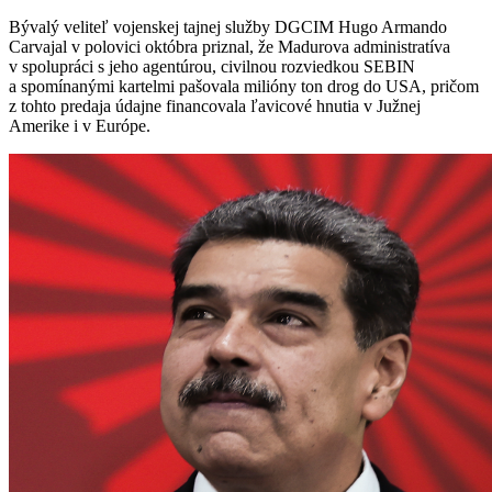
Bývalý veliteľ vojenskej tajnej služby DGCIM Hugo Armando
Carvajal v polovici októbra priznal, že Madurova administratíva
v spolupráci s jeho agentúrou, civilnou rozviedkou SEBIN
a spomínanými kartelmi pašovala milióny ton drog do USA, pričom
z tohto predaja údajne financovala ľavicové hnutia v Južnej
Amerike i v Európe.