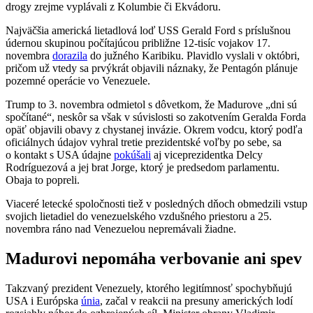
drogy zrejme vyplávali z Kolumbie či Ekvádoru.
Najväčšia americká lietadlová loď USS Gerald Ford s príslušnou
údernou skupinou počítajúcou približne 12-tisíc vojakov 17.
novembra
dorazila
do južného Karibiku. Plavidlo vyslali v októbri,
pričom už vtedy sa prvýkrát objavili náznaky, že Pentagón plánuje
pozemné operácie vo Venezuele.
Trump to 3. novembra odmietol s dôvetkom, že Madurove „dni sú
spočítané“, neskôr sa však v súvislosti so zakotvením Geralda Forda
opäť objavili obavy z chystanej invázie. Okrem vodcu, ktorý podľa
oficiálnych údajov vyhral tretie prezidentské voľby po sebe, sa
o kontakt s USA údajne
pokúšali
aj viceprezidentka Delcy
Rodríguezová a jej brat Jorge, ktorý je predsedom parlamentu.
Obaja to popreli.
Viaceré letecké spoločnosti tiež v posledných dňoch obmedzili vstup
svojich lietadiel do venezuelského vzdušného priestoru a 25.
novembra ráno nad Venezuelou nepremávali žiadne.
Madurovi nepomáha verbovanie ani spev
Takzvaný prezident Venezuely, ktorého legitímnosť spochybňujú
USA i Európska
únia
, začal v reakcii na presuny amerických lodí