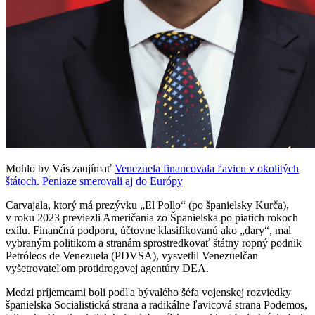
Mohlo by Vás zaujímať
Venezuela financovala ľavicu v okolitých
štátoch. Peniaze smerovali aj do Európy
Carvajala, ktorý má prezývku „El Pollo“ (po španielsky Kurča),
v roku 2023 previezli Američania zo Španielska po piatich rokoch
exilu. Finančnú podporu, účtovne klasifikovanú ako „dary“, mal
vybraným politikom a stranám sprostredkovať štátny ropný podnik
Petróleos de Venezuela (PDVSA), vysvetlil Venezuelčan
vyšetrovateľom protidrogovej agentúry DEA.
Medzi príjemcami boli podľa bývalého šéfa vojenskej rozviedky
španielska Socialistická strana a radikálne ľavicová strana Podemos,