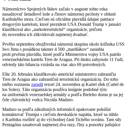
Námorníctvo Spojených štátov začalo v auguste tohto roka
nasadzovať lietadlové lode a členov námornej pechoty v oblasti
Karibského mora. Cieľom sú oficiálne plavidlá údajne patriace
drogovým kartelom, ktoré prezident USA Donald Trump v januári
klasifikoval ako „narkoteroristické“ organizácie, pričom
do novembra ich zlikvidovali najmenej dvadsať.
Prvého septembra obojživelná námorná skupina okolo krížnika USS
Iwo Jima s posádkou takmer 4 500 „mariňákov“ zasiahla
proti prvému plavidlu, ktoré podľa Ministerstva vojny USA patrilo
venezuelskému kartelu Tren de Aragua. Pri útoku zahynulo 11 ľudí,
odvtedy táto bilancia vzrástla na viac ako 69 potvrdených.
Ešte 20. februára klasifikovalo americké ministerstvo zahraničia
Tren de Aragua ako zahraničnú teroristickú organizáciu. Do toho
istého zoznamu
zaradil
rezort 24. novembra aj Kartel sĺnk (Cartel de
los Soles). Táto organizácia používa insígnie podobné tým
na uniformách venezuelskej armády a podľa Bieleho domu je na jej
čele chávistický vodca Nicolás Maduro.
Maduro sa podľa zákulisných informácií opakovane pokúšal
kontaktovať Trumpa s cieľom deeskalácie napätia, ktoré sa stihlo
z Karibiku rozšíriť aj do východnej časti Tichého oceánu. Tam sily
Pentagónu zasahovali najmenej dva razy, člny a ponorky pašujúce