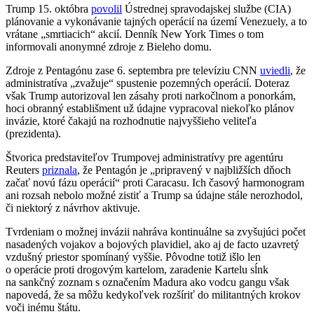
Trump 15. októbra
povolil
Ústrednej spravodajskej službe (CIA)
plánovanie a vykonávanie tajných operácií na území Venezuely, a to
vrátane „smrtiacich“ akcií. Denník New York Times o tom
informovali anonymné zdroje z Bieleho domu.
Zdroje z Pentagónu zase 6. septembra pre televíziu CNN
uviedli
, že
administratíva „zvažuje“ spustenie pozemných operácií. Doteraz
však Trump autorizoval len zásahy proti narkočlnom a ponorkám,
hoci obranný establišment už údajne vypracoval niekoľko plánov
invázie, ktoré čakajú na rozhodnutie najvyššieho veliteľa
(prezidenta).
Štvorica predstaviteľov Trumpovej administratívy pre agentúru
Reuters
priznala
, že Pentagón je „pripravený v najbližších dňoch
začať novú fázu operácií“ proti Caracasu. Ich časový harmonogram
ani rozsah nebolo možné zistiť a Trump sa údajne stále nerozhodol,
či niektorý z návrhov aktivuje.
Tvrdeniam o možnej invázii nahráva kontinuálne sa zvyšujúci počet
nasadených vojakov a bojových plavidiel, ako aj de facto uzavretý
vzdušný priestor spomínaný vyššie. Pôvodne totiž išlo len
o operácie proti drogovým kartelom, zaradenie Kartelu sĺnk
na sankčný zoznam s označením Madura ako vodcu gangu však
napovedá, že sa môžu kedykoľvek rozšíriť do militantných krokov
voči inému štátu.