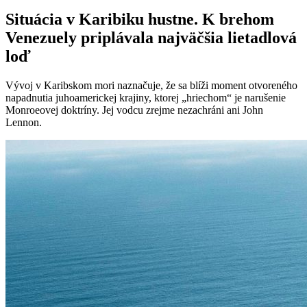
Situácia v Karibiku hustne. K brehom
Venezuely priplávala najväčšia lietadlová
loď
Vývoj v Karibskom mori naznačuje, že sa blíži moment otvoreného
napadnutia juhoamerickej krajiny, ktorej „hriechom“ je narušenie
Monroeovej doktríny. Jej vodcu zrejme nezachráni ani John
Lennon.