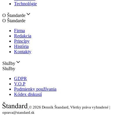
Technológie
O Štandarde
O Štandarde
Firma
Redakcia
Princípy
História
Kontakty
Služby
Služby
GDPR
V.O.P
Podmienky používania
Kódex diskusií
© 2026
Denník Štandard, Všetky práva vyhradené |
oprava@standard.sk