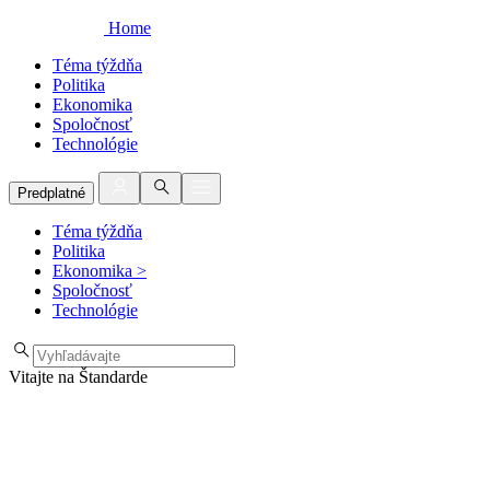
Home
Téma týždňa
Politika
Ekonomika
Spoločnosť
Technológie
Predplatné
Téma týždňa
Politika
Ekonomika
>
Spoločnosť
Technológie
Vitajte na Štandarde