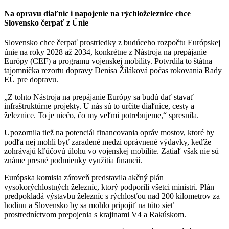
Na opravu diaľnic i napojenie na rýchloželeznice chce
Slovensko čerpať z Únie
Slovensko chce čerpať prostriedky z budúceho rozpočtu Európskej
únie na roky 2028 až 2034, konkrétne z Nástroja na prepájanie
Európy (CEF) a programu vojenskej mobility. Potvrdila to štátna
tajomníčka rezortu dopravy Denisa Žiláková počas rokovania Rady
EÚ pre dopravu.
„Z tohto Nástroja na prepájanie Európy sa budú dať stavať
infraštruktúrne projekty. U nás sú to určite diaľnice, cesty a
železnice. To je niečo, čo my veľmi potrebujeme,“ spresnila.
Upozornila tiež na potenciál financovania opráv mostov, ktoré by
podľa nej mohli byť zaradené medzi oprávnené výdavky, keďže
zohrávajú kľúčovú úlohu vo vojenskej mobilite. Zatiaľ však nie sú
známe presné podmienky využitia financií.
Európska komisia zároveň predstavila akčný plán
vysokorýchlostných železníc, ktorý podporili všetci ministri. Plán
predpokladá výstavbu železníc s rýchlosťou nad 200 kilometrov za
hodinu a Slovensko by sa mohlo pripojiť na túto sieť
prostredníctvom prepojenia s krajinami V4 a Rakúskom.