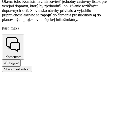
Okrem toho Komisia navrhla zaviesť jednotný cestovný lístok pre
verejnú dopravu, ktorý by zjednodušil používanie rozličných
dopravných sietí. Slovensko návrhy privítalo a vyjadrilo
pripravenosť aktívne sa zapojiť do čerpania prostriedkov aj do
plánovaných projektov európskej infraštruktúry.
(tasr, max)
Komentáre
Zdielať
Skopírovať odkaz