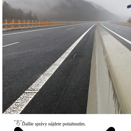
Ďalšie správy nájdete potiahnutím.