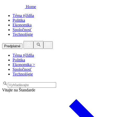
Home
Téma týždňa
Politika
Ekonomika
Spoločnosť
Technológie
Predplatné
Téma týždňa
Politika
Ekonomika
>
Spoločnosť
Technológie
Vitajte na Štandarde