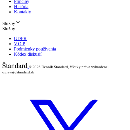
Princípy
História
Kontakty
Služby
Služby
GDPR
V.O.P
Podmienky používania
Kódex diskusií
© 2026
Denník Štandard, Všetky práva vyhradené |
oprava@standard.sk