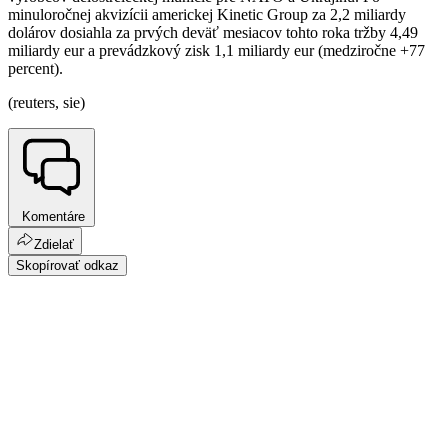
minuloročnej akvizícii americkej Kinetic Group za 2,2 miliardy
dolárov dosiahla za prvých deväť mesiacov tohto roka tržby 4,49
miliardy eur a prevádzkový zisk 1,1 miliardy eur (medziročne +77
percent).
(reuters, sie)
Komentáre
Zdielať
Skopírovať odkaz