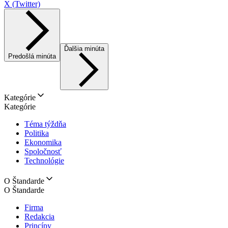
X (Twitter)
Ďalšia minúta
Predošlá minúta
Kategórie
Kategórie
Téma týždňa
Politika
Ekonomika
Spoločnosť
Technológie
O Štandarde
O Štandarde
Firma
Redakcia
Princípy