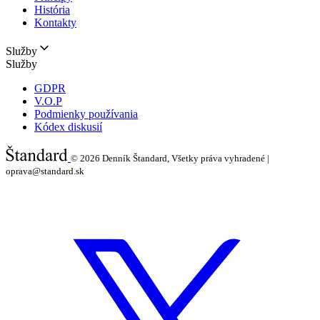
História
Kontakty
Služby
Služby
GDPR
V.O.P
Podmienky používania
Kódex diskusií
© 2026
Denník Štandard, Všetky práva vyhradené |
oprava@standard.sk