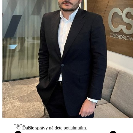
Ďalšie správy nájdete potiahnutím.