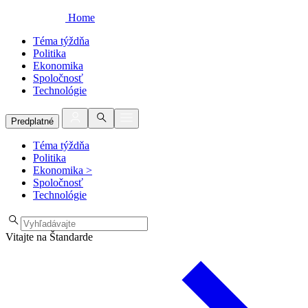
Home
Téma týždňa
Politika
Ekonomika
Spoločnosť
Technológie
Predplatné
Téma týždňa
Politika
Ekonomika
>
Spoločnosť
Technológie
Vitajte na Štandarde