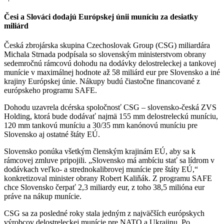
Česi a Slováci dodajú Európskej únii muníciu za desiatky
miliárd
Česká zbrojárska skupina Czechoslovak Group (CSG) miliardára
Michala Strnada podpísala so slovenským ministerstvom obrany
sedemročnú rámcovú dohodu na dodávky delostreleckej a tankovej
munície v maximálnej hodnote až 58 miliárd eur pre Slovensko a iné
krajiny Európskej únie. Nákupy budú čiastočne financované z
európskeho programu SAFE.
Dohodu uzavrela dcérska spoločnosť CSG – slovensko-česká ZVS
Holding, ktorá bude dodávať najmä 155 mm delostreleckú muníciu,
120 mm tankovú muníciu a 30/35 mm kanónovú muníciu pre
Slovensko aj ostatné štáty EÚ.
Slovensko ponúka všetkým členským krajinám EÚ, aby sa k
rámcovej zmluve pripojili. „Slovensko má ambíciu stať sa lídrom v
dodávkach veľko- a strednokalibrovej munície pre štáty EÚ,“
konkretizoval minister obrany Robert Kaliňák. Z programu SAFE
chce Slovensko čerpať 2,3 miliardy eur, z toho 38,5 milióna eur
práve na nákup munície.
CSG sa za posledné roky stala jedným z najväčších európskych
výrobcov delostreleckej munície pre NATO a Ukrajinu. Po