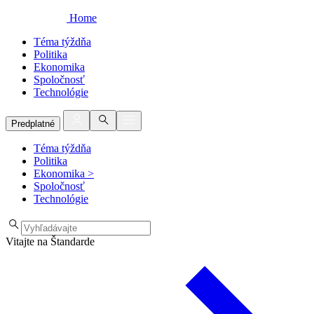
Home
Téma týždňa
Politika
Ekonomika
Spoločnosť
Technológie
Predplatné
Téma týždňa
Politika
Ekonomika
>
Spoločnosť
Technológie
Vitajte na Štandarde