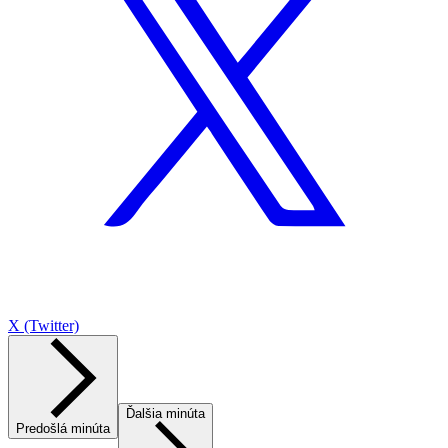
X (Twitter)
Ďalšia minúta
Predošlá minúta