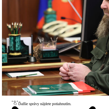
Ďalšie správy nájdete potiahnutím.