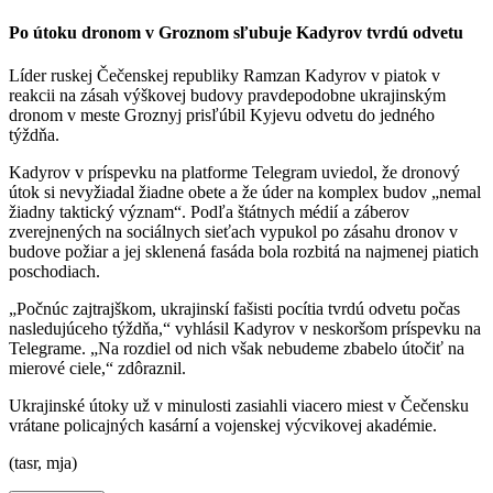
Po útoku dronom v Groznom sľubuje Kadyrov tvrdú odvetu
Líder ruskej Čečenskej republiky Ramzan Kadyrov v piatok v
reakcii na zásah výškovej budovy pravdepodobne ukrajinským
dronom v meste Groznyj prisľúbil Kyjevu odvetu do jedného
týždňa.
Kadyrov v príspevku na platforme Telegram uviedol, že dronový
útok si nevyžiadal žiadne obete a že úder na komplex budov „nemal
žiadny taktický význam“. Podľa štátnych médií a záberov
zverejnených na sociálnych sieťach vypukol po zásahu dronov v
budove požiar a jej sklenená fasáda bola rozbitá na najmenej piatich
poschodiach.
„Počnúc zajtrajškom, ukrajinskí fašisti pocítia tvrdú odvetu počas
nasledujúceho týždňa,“ vyhlásil Kadyrov v neskoršom príspevku na
Telegrame. „Na rozdiel od nich však nebudeme zbabelo útočiť na
mierové ciele,“ zdôraznil.
Ukrajinské útoky už v minulosti zasiahli viacero miest v Čečensku
vrátane policajných kasární a vojenskej výcvikovej akadémie.
(tasr, mja)