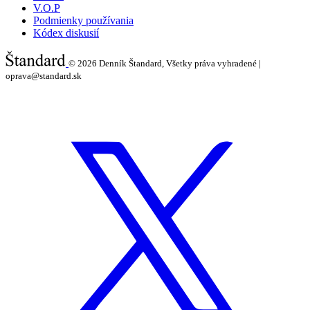
V.O.P
Podmienky používania
Kódex diskusií
© 2026
Denník Štandard, Všetky práva vyhradené |
oprava@standard.sk