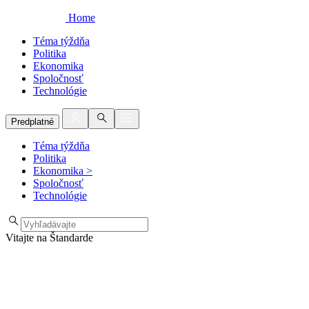
Home
Téma týždňa
Politika
Ekonomika
Spoločnosť
Technológie
Predplatné
Téma týždňa
Politika
Ekonomika
>
Spoločnosť
Technológie
Vitajte na Štandarde