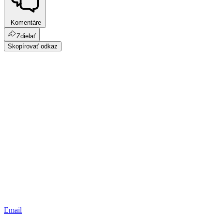
Komentáre
Zdielať
Skopírovať odkaz
Email