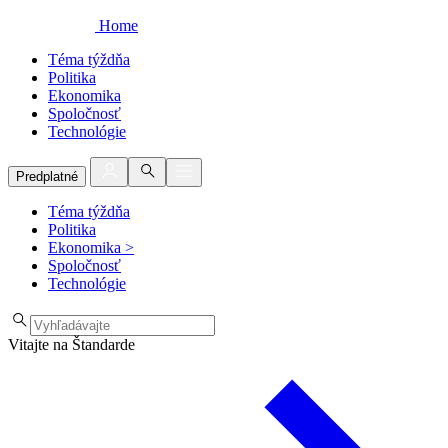
Home
Téma týždňa
Politika
Ekonomika
Spoločnosť
Technológie
Predplatné
Téma týždňa
Politika
Ekonomika
>
Spoločnosť
Technológie
Vitajte na Štandarde