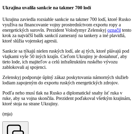
Ukrajina uvalila sankcie na takmer 700 lodí
Ukrajina zaviedla rozsiahle sankcie na takmer 700 lodí, ktoré Rusko
využíva na financovanie vojny prostredníctvom exportu ropy a
energetických surovín. Prezident Volodymyr Zelenskyj
označil
tento
krok za najväčší balík sankcií zameraný na tankery a iné plavidlá,
ktoré slúžia vojenskej agresii.
Sankcie sa týkajú nielen ruských lodí, ale aj tých, ktoré plávajú pod
vlajkami vyše 50 iných krajín. Cieľom Ukrajiny je dosiahnuť, aby
tieto lode, ich majiteľov a celú infraštruktúru ruského vývozu
zablokovali aj spojenci.
Zelenskyj podporuje úplný zákaz poskytovania námorných služieb
lodiam zapojeným do exportu ruských energetických zdrojov.
Podľa neho musí tlak na Rusko a diplomatické snahy ísť ruka v
ruke, aby sa vojna skončila. Prezident poďakoval všetkým krajinám,
ktoré stoja na strane Ukrajiny.
(mja)