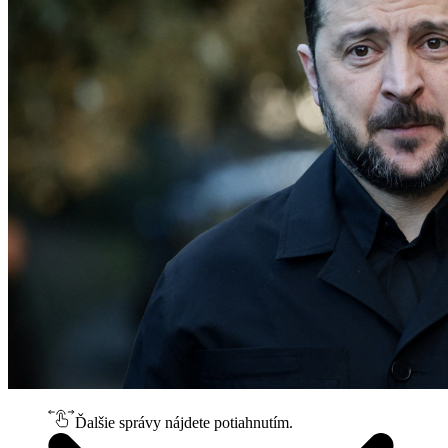
Ďalšie správy nájdete potiahnutím.