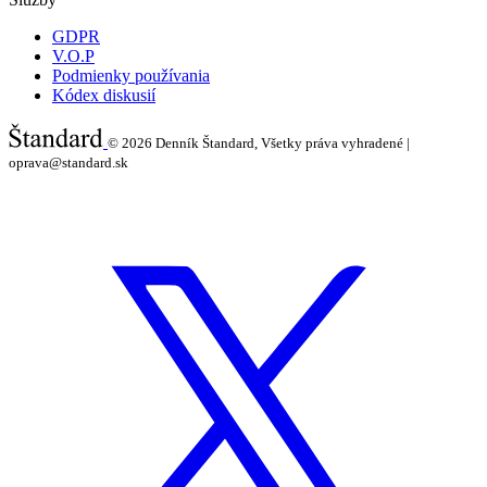
GDPR
V.O.P
Podmienky používania
Kódex diskusií
© 2026
Denník Štandard, Všetky práva vyhradené |
oprava@standard.sk