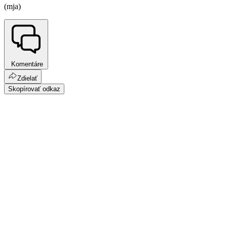
(mja)
Komentáre
Zdielať
Skopírovať odkaz