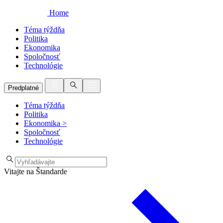
Home
Téma týždňa
Politika
Ekonomika
Spoločnosť
Technológie
Predplatné
Téma týždňa
Politika
Ekonomika
>
Spoločnosť
Technológie
Vitajte na Štandarde