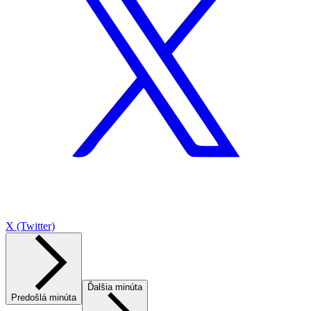
X (Twitter)
Ďalšia minúta
Predošlá minúta