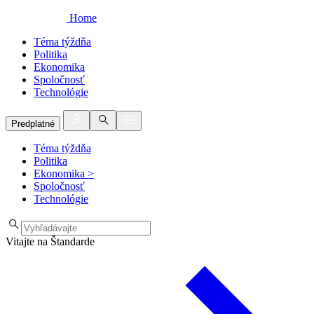
Home
Téma týždňa
Politika
Ekonomika
Spoločnosť
Technológie
Predplatné
Téma týždňa
Politika
Ekonomika
>
Spoločnosť
Technológie
Vitajte na Štandarde