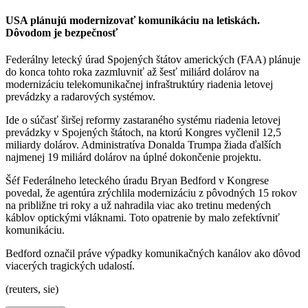
USA plánujú modernizovať komunikáciu na letiskách.
Dôvodom je bezpečnosť
Federálny letecký úrad Spojených štátov amerických (FAA) plánuje
do konca tohto roka zazmluvniť až šesť miliárd dolárov na
modernizáciu telekomunikačnej infraštruktúry riadenia letovej
prevádzky a radarových systémov.
Ide o súčasť širšej reformy zastaraného systému riadenia letovej
prevádzky v Spojených štátoch, na ktorú Kongres vyčlenil 12,5
miliardy dolárov. Administratíva Donalda Trumpa žiada ďalších
najmenej 19 miliárd dolárov na úplné dokončenie projektu.
Šéf Federálneho leteckého úradu Bryan Bedford v Kongrese
povedal, že agentúra zrýchlila modernizáciu z pôvodných 15 rokov
na približne tri roky a už nahradila viac ako tretinu medených
káblov optickými vláknami. Toto opatrenie by malo zefektívniť
komunikáciu.
Bedford označil práve výpadky komunikačných kanálov ako dôvod
viacerých tragických udalostí.
(reuters, sie)​