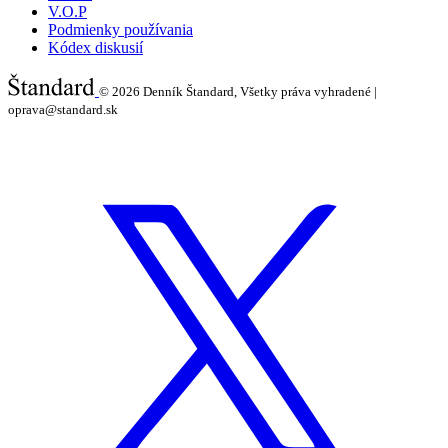
V.O.P
Podmienky používania
Kódex diskusií
© 2026
Denník Štandard, Všetky práva vyhradené |
oprava@standard.sk