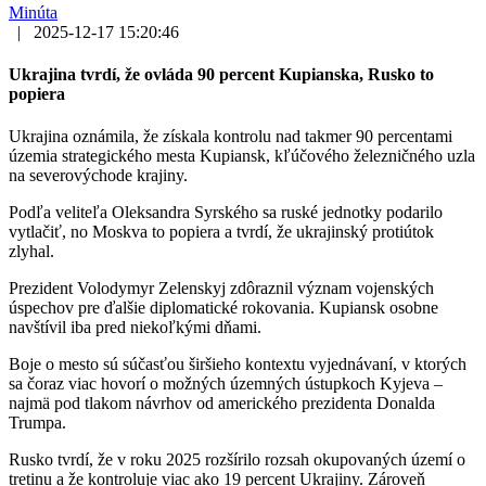
Minúta
|
2025-12-17 15:20:46
Ukrajina tvrdí, že ovláda 90 percent Kupianska, Rusko to
popiera
Ukrajina oznámila, že získala kontrolu nad takmer 90 percentami
územia strategického mesta Kupiansk, kľúčového železničného uzla
na severovýchode krajiny.
Podľa veliteľa Oleksandra Syrského sa ruské jednotky podarilo
vytlačiť, no Moskva to popiera a tvrdí, že ukrajinský protiútok
zlyhal.
Prezident Volodymyr Zelenskyj zdôraznil význam vojenských
úspechov pre ďalšie diplomatické rokovania. Kupiansk osobne
navštívil iba pred niekoľkými dňami.
Boje o mesto sú súčasťou širšieho kontextu vyjednávaní, v ktorých
sa čoraz viac hovorí o možných územných ústupkoch Kyjeva –
najmä pod tlakom návrhov od amerického prezidenta Donalda
Trumpa.
Rusko tvrdí, že v roku 2025 rozšírilo rozsah okupovaných území o
tretinu a že kontroluje viac ako 19 percent Ukrajiny. Zároveň