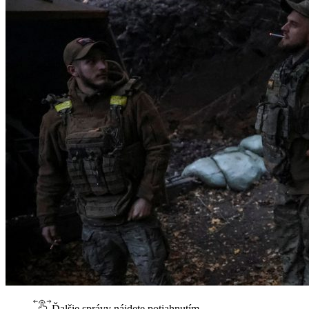
Ďalšie správy nájdete potiahnutím.