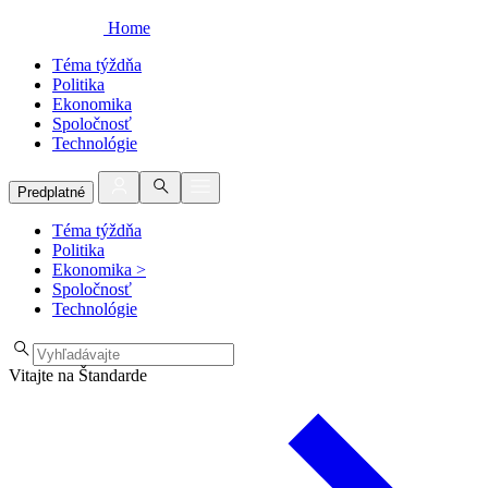
Home
Téma týždňa
Politika
Ekonomika
Spoločnosť
Technológie
Predplatné
Téma týždňa
Politika
Ekonomika
>
Spoločnosť
Technológie
Vitajte na Štandarde