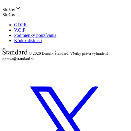
Služby
Služby
GDPR
V.O.P
Podmienky používania
Kódex diskusií
© 2026
Denník Štandard, Všetky práva vyhradené |
oprava@standard.sk