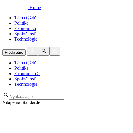
Home
Téma týždňa
Politika
Ekonomika
Spoločnosť
Technológie
Predplatné
Téma týždňa
Politika
Ekonomika
>
Spoločnosť
Technológie
Vitajte na Štandarde