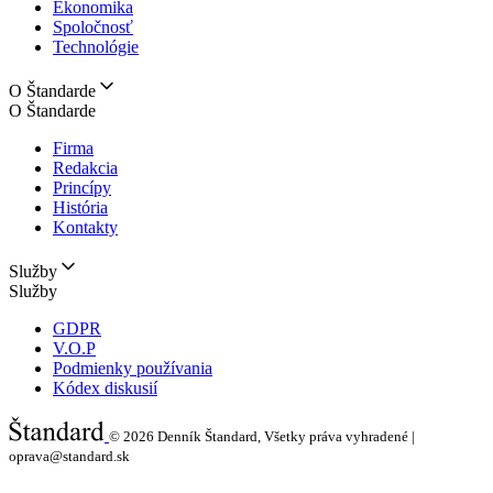
Ekonomika
Spoločnosť
Technológie
O Štandarde
O Štandarde
Firma
Redakcia
Princípy
História
Kontakty
Služby
Služby
GDPR
V.O.P
Podmienky používania
Kódex diskusií
© 2026
Denník Štandard, Všetky práva vyhradené |
oprava@standard.sk