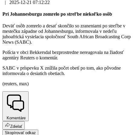
|
2025-12-21 07:12:22
Pri Johannesburgu zomrelo po streľbe niekoľko osôb
Deväť osôb zomrelo a desať skončilo so zraneniami po streľbe v
mestečku západne od Johannesburgu, informovala v nedeľu
juhoafrická vysielacia spoločnosť South African Broadcasting Corp
News (SABC).
Polícia v obci Bekkersdal bezprostredne nereagovala na žiadosť
agentúry Reuters o komentár.
SABC v príspevku X znížila počet obetí po tom, ako pôvodne
informovala o desiatich obetiach.
(reuters, max)
Komentáre
Zdielať
Skopírovať odkaz