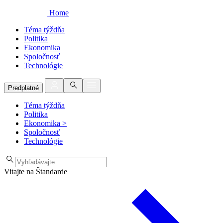
Home
Téma týždňa
Politika
Ekonomika
Spoločnosť
Technológie
Predplatné
Téma týždňa
Politika
Ekonomika
>
Spoločnosť
Technológie
Vitajte na Štandarde