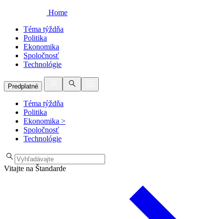
Home
Téma týždňa
Politika
Ekonomika
Spoločnosť
Technológie
Predplatné
Téma týždňa
Politika
Ekonomika
>
Spoločnosť
Technológie
Vitajte na Štandarde