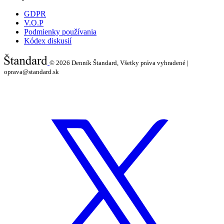
GDPR
V.O.P
Podmienky používania
Kódex diskusií
© 2026
Denník Štandard, Všetky práva vyhradené |
oprava@standard.sk