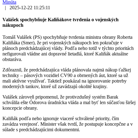
Minúta
|
2025-12-22 11:25:11
Valášek spochybňuje Kaliňákove tvrdenia o vojenských
nákupoch
Tomáš Valášek (PS) spochybňuje tvrdenia ministra obrany Roberta
Kaliňáka (Smer), že pri vojenských nákupoch len pokračuje v
plánoch predchádzajúcej vlády. Podľa neho totiž v týchto prioritách
nefigurovali vládne ani dopravné lietadlá, ktoré Kaliňák aktuálne
obstaráva.
Zdôraznil, že predchádzajúca vláda plánovala najmä nákup ťažkej
techniky – pásových vozidiel CV90 a obrnených áut, ktoré sa už
mali aktívne využívať. Taktiež poukázal na ignorovanie potreby
moderných tankov, ktoré už zavádzajú okolité krajiny.
Valášek zároveň pripomenul, že protivzdušný systém Barak
schválila ešte Ódorova úradnícka vláda a mal byť len súčasťou širšej
koncepcie obrany.
Kaliňák podľa neho ignoruje viaceré schválené priority, čím
zavádza verejnosť. Minister však tvrdí, že postupuje koncepčne a v
súlade s predchádzajúcimi dokumentmi.