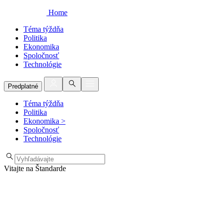
Home
Téma týždňa
Politika
Ekonomika
Spoločnosť
Technológie
Predplatné
Téma týždňa
Politika
Ekonomika
>
Spoločnosť
Technológie
Vitajte na Štandarde