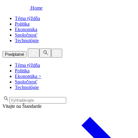
Home
Téma týždňa
Politika
Ekonomika
Spoločnosť
Technológie
Predplatné
Téma týždňa
Politika
Ekonomika
>
Spoločnosť
Technológie
Vitajte na Štandarde