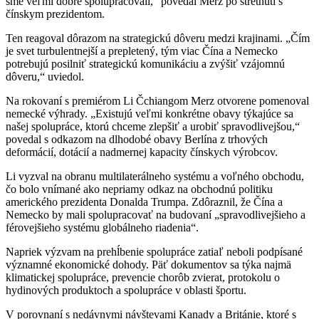
sme veľmi dobre spolupracovali,“ povedal Merz po stretnutí s
čínskym prezidentom.
Ten reagoval dôrazom na strategickú dôveru medzi krajinami. „Čím
je svet turbulentnejší a prepletený, tým viac Čína a Nemecko
potrebujú posilniť strategickú komunikáciu a zvýšiť vzájomnú
dôveru,“ uviedol.
Na rokovaní s premiérom Li Čchiangom Merz otvorene pomenoval
nemecké výhrady. „Existujú veľmi konkrétne obavy týkajúce sa
našej spolupráce, ktorú chceme zlepšiť a urobiť spravodlivejšou,“
povedal s odkazom na dlhodobé obavy Berlína z trhových
deformácií, dotácií a nadmernej kapacity čínskych výrobcov.
Li vyzval na obranu multilaterálneho systému a voľného obchodu,
čo bolo vnímané ako nepriamy odkaz na obchodnú politiku
amerického prezidenta Donalda Trumpa. Zdôraznil, že Čína a
Nemecko by mali spolupracovať na budovaní „spravodlivejšieho a
férovejšieho systému globálneho riadenia“.
Napriek výzvam na prehĺbenie spolupráce zatiaľ neboli podpísané
významné ekonomické dohody. Päť dokumentov sa týka najmä
klimatickej spolupráce, prevencie chorôb zvierat, protokolu o
hydinových produktoch a spolupráce v oblasti športu.
V porovnaní s nedávnymi návštevami Kanady a Británie, ktoré s