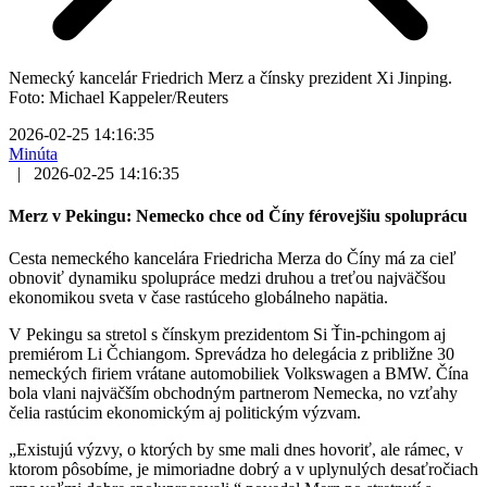
Nemecký kancelár Friedrich Merz a čínsky prezident Xi Jinping.
Foto: Michael Kappeler/Reuters
2026-02-25 14:16:35
Minúta
|
2026-02-25 14:16:35
Merz v Pekingu: Nemecko chce od Číny férovejšiu spoluprácu
Cesta nemeckého kancelára Friedricha Merza do Číny má za cieľ
obnoviť dynamiku spolupráce medzi druhou a treťou najväčšou
ekonomikou sveta v čase rastúceho globálneho napätia.
V Pekingu sa stretol s čínskym prezidentom Si Ťin-pchingom aj
premiérom Li Čchiangom. Sprevádza ho delegácia z približne 30
nemeckých firiem vrátane automobiliek Volkswagen a BMW. Čína
bola vlani najväčším obchodným partnerom Nemecka, no vzťahy
čelia rastúcim ekonomickým aj politickým výzvam.
„Existujú výzvy, o ktorých by sme mali dnes hovoriť, ale rámec, v
ktorom pôsobíme, je mimoriadne dobrý a v uplynulých desaťročiach