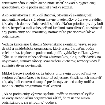
certifikovaného kuchára alebo bude stačiť doklad o hygienickej
spôsobilosti, čo je podľa riaditeľa veľký rozdiel.
Ako konštatovala aj Mikloš Bacová, Slovenský skauting tiež
momentálne rokuje s úradom hlavnej hygieničky o úprave pravidiel
tak, aby ich dobrovoľníci vedeli splniť: „Našou prioritou je, aby boli
deti v bezpečí a mali zabezpečenú kvalitnú starostlivosť, no zároveň
aby podmienky boli realisticky nastaviteľné pre dobrovoľnícke
organizácie.“
Vedúca kancelárie Ústredia Slovenského skautingu vraví, že pre
detské a mládežnícke organizácie, ktoré pracujú s deťmi počas
celého roka, je plnenie podmienok podľa vyhlášky veľkou výzvou.
Týka sa to nielen zabezpečenia zdravotníkov, ale aj požiadaviek na
ubytovanie, stanové tábory, kvalifikáciu kuchárov, rozbory vody či
administratívne povinnosti.
Mikloš Bacová podotýka, že tábory pripravujú dobrovoľníci vo
svojom voľnom čase, a to často už od jesene. Snažia sa ich nastaviť
tak, aby boli cenovo dostupné pre čo najviac detí a aby rodičia
mohli s letným programom rátať vopred.
„Ak sa podmienky výrazne sprísnia, môže to znamenať vyššie
náklady alebo väčšiu organizačnú záťaž, čo zasiahne nielen
organizátorov, ale aj rodiny,“ dodáva.