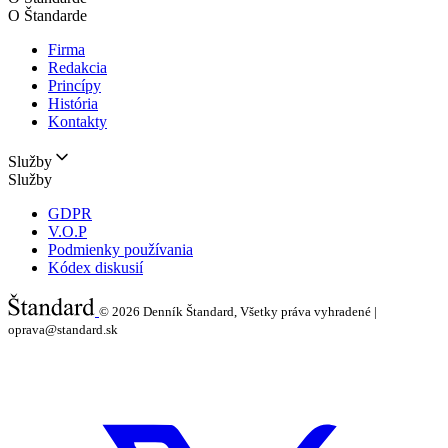
O Štandarde
Firma
Redakcia
Princípy
História
Kontakty
Služby
Služby
GDPR
V.O.P
Podmienky používania
Kódex diskusií
© 2026
Denník Štandard, Všetky práva vyhradené |
oprava@standard.sk