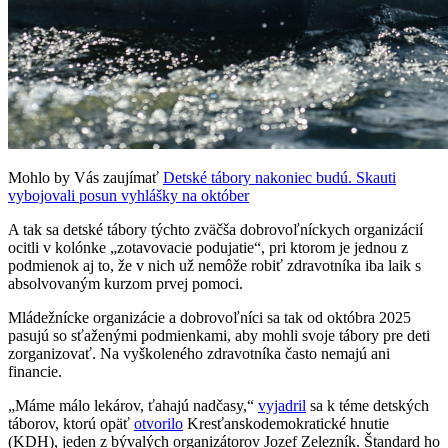
Mohlo by Vás zaujímať
Detské tábory nakoniec budú. Skauti
vybojovali posun vyhlášky na október
A tak sa detské tábory týchto zväčša dobrovoľníckych organizácií
ocitli v kolónke „zotavovacie podujatie“, pri ktorom je jednou z
podmienok aj to, že v nich už nemôže robiť zdravotníka iba laik s
absolvovaným kurzom prvej pomoci.
Mládežnícke organizácie a dobrovoľníci sa tak od októbra 2025
pasujú so sťaženými podmienkami, aby mohli svoje tábory pre deti
zorganizovať. Na vyškoleného zdravotníka často nemajú ani
financie.
„Máme málo lekárov, ťahajú nadčasy,“
vyjadril
sa k téme detských
táborov, ktorú opäť
otvorilo
Kresťanskodemokratické hnutie
(KDH), jeden z bývalých organizátorov Jozef Zelezník. Štandard ho