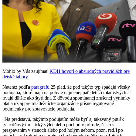
Mohlo by Vás zaujímať
KDH hovorí o absurdných pravidlách pre
detské tábory
Nateraz podľa
paragrafu
25 platí, že pod takýto typ spadajú všetky
podujatia, ktoré majú na pobyte najmenej päť detí či mladistvých a
trvajú dlhšie ako štyri dni. Z dôvodu spomínanej zrušenej výnimky
platia už aj pre mládežnícke organizácie prísne regulované
podmienky pre zotavovacie podujatia.
„Na predstavu, takýmto podujatím môže byť aj takzvaný puťák
[viacdňový turistický výlet alebo pochod v prírode, často s
prespávaním v stanoch alebo pod holým nebom, pozn. red.] po
horách s ruksakmi na chrbte na hrebeňovke v Nízkych Tatrách