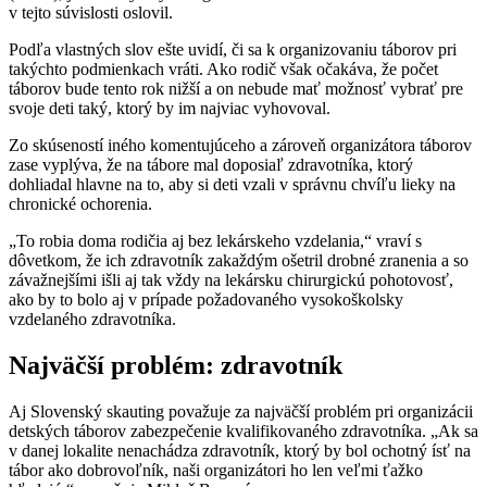
v tejto súvislosti oslovil.
Podľa vlastných slov ešte uvidí, či sa k organizovaniu táborov pri
takýchto podmienkach vráti. Ako rodič však očakáva, že počet
táborov bude tento rok nižší a on nebude mať možnosť vybrať pre
svoje deti taký, ktorý by im najviac vyhovoval.
Zo skúseností iného komentujúceho a zároveň organizátora táborov
zase vyplýva, že na tábore mal doposiaľ zdravotníka, ktorý
dohliadal hlavne na to, aby si deti vzali v správnu chvíľu lieky na
chronické ochorenia.
„To robia doma rodičia aj bez lekárskeho vzdelania,“ vraví s
dôvetkom, že ich zdravotník zakaždým ošetril drobné zranenia a so
závažnejšími išli aj tak vždy na lekársku chirurgickú pohotovosť,
ako by to bolo aj v prípade požadovaného vysokoškolsky
vzdelaného zdravotníka.
Najväčší problém: zdravotník
Aj Slovenský skauting považuje za najväčší problém pri organizácii
detských táborov zabezpečenie kvalifikovaného zdravotníka. „Ak sa
v danej lokalite nenachádza zdravotník, ktorý by bol ochotný ísť na
tábor ako dobrovoľník, naši organizátori ho len veľmi ťažko