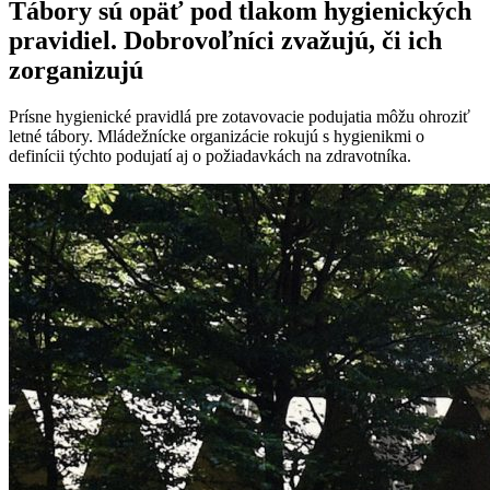
Tábory sú opäť pod tlakom hygienických
pravidiel. Dobrovoľníci zvažujú, či ich
zorganizujú
Prísne hygienické pravidlá pre zotavovacie podujatia môžu ohroziť
letné tábory. Mládežnícke organizácie rokujú s hygienikmi o
definícii týchto podujatí aj o požiadavkách na zdravotníka.