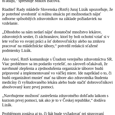
hľadajú,“ spresňuje Mikloš Bacová.
Riaditeľ Rady mládeže Slovenska (RmS) Juraj Lizák upozorňuje, že
je potrebné uvedomiť si reálnu situáciu pri možnostiach nájsť
odborne spôsobilých zdravotníkov na základe požiadaviek na
vzdelanie.
„Dlhodobo sa nám nedarí nájsť dostatočné množstvo lekárov,
zdravotných sestier, či záchranárov, ktorí by boli ochotní vziať si v
lete voľno vo svojej práci a ísť dobrovoľnícky alebo na zmluvu
pracovať na mládežnícke tábory,“ potvrdil redakcii sťažené
podmienky Lizák.
Ako vraví, RmS komunikuje s Úradom verejného zdravotníctva SR.
Viac problémov sa im podarilo vyriešiť, no zároveň očakávali, že
navrhnuté zlepšenia a zjednodušenia organizácie táborov budú
pripravené a implementované vo väčšej miere. Ide napríklad o to, či
budú organizátori musieť mať na tábore ako zdravotníka študenta
medicíny či vyštudovaného lekára alebo bude stačiť dobrovoľníkovi
absolvovaný kurz prvej pomoci.
„Navrhujeme možnosť zastrešenia zdravotného dohľadu laikom s
kurzom prvej pomoci, tak ako je to v Českej republike,“ dodáva
Lizák.
Problémom zostáva aj to, či štát bude vyžadovať pri stravovaní