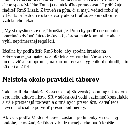
alebo splav Malého Dunaja na niekoľko prenocovaní,“ približuje
riaditeľ RmS Lizák. Zároveň sa pýta, či si majú vedúci robiť aj
v týchto prípadoch rozbory vody alebo brať so sebou odborne
vzdelaného lekára.
„My si myslíme, že nie,“ konštatuje. Preto by podľa neho bolo
potrebné zdvihnúť tieto kvóty tak, aby sa malé komunitné akcie
vyhli neprimeranej regulácii.
Ideálne by podľa šéfa RmS bolo, aby spodná hranica na
zotavovacie podujatie bola 50 detí a sedem dní. Vie si však
predstaviť aj kompromis, na ktorom by sa s hygienikmi dohodli, a to
30 detí a päť dní.
Neistota okolo pravidiel táborov
Tak ako Rada mládeže Slovenska, aj Slovenský skauting s Úradom
verejného zdravotníctva SR v súčasnosti vedú vzájomné konzultácie
a stále prebiehajú rokovania o finálnych pravidlách. Zatiaľ teda
nevedia oficiálne potvrdiť presné podmienky.
Ak však podľa Mikloš Bacovej zostanú podmienky v súčasnej
podobe, je možné, že táborov bude menej alebo budú kratšie.