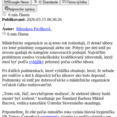
Google News
O Štandarde
Téma týždňa
Najnovšie správy
6 min čítania
Publikované:
2026-03-15 06:36:26
|
Autor:
Miroslava Pavlíková
,
6 min čítania
Mládežnícke organizácie sa aj tento rok rozhodujú, či detské tábory
cez letné prázdniny zorganizujú alebo nie. Pobyty pre deti totiž po
novom spadajú do kategórie zotavovacích podujatí. Najväčším
problémom zostáva vysokoškolsky kvalifikovaný zdravotník, ktorý
musí byť podľa
vyhlášky
prítomný počas celého tábora.
Pri ďalších podmienkach, ktoré vyhláška obsahuje, hrozí, že nebude
pre rodičov a deti k dispozícii toľko táborov ako bolo doposiaľ.
Podmienky sú totiž pre dobrovoľnícke a mládežnícke organizácie
veľakrát ťažko realizovateľné.
„Tento rok, žiaľ, nevylučujeme možnosť, že niektoré tábory budú
musieť byť zrušené,“ konštatuje pre Štandard Barbora Mikloš
Bacová, vedúca kancelárie Ústredia Slovenského skautingu.
Pripomeňme, že ešte počas minulého roka vydala hlavná hygienička
SR Tatiana Červeňová
usmernenie
, ktorým sa zrušila výnimka pre