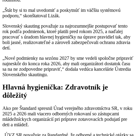
„Štát by si to mal uvedomiť a poskytnúť im väčšiu systémovú
podporu,“ skonštatoval Lizák.
Slovenský skauting považuje za najrozumnejšie postupovať tento
rok podľa podmienok, ktoré platili pred rokom 2025, a naďalej
pracovať s úradom hlavnej hygieničky na úprave pravidiel tak, aby
boli jasné, realizovateľné a zároveň zabezpečovali ochranu zdravia
detí.
„Nové podmienky na sezónu 2027 by sme vedeli spoločne pripraviť
najneskôr do konca roka 2026, aby mali organizátori dostatok času
sa na ne zodpovedne pripraviť,“ dodala vedúca kancelárie Ústredia
Slovenského skautingu.
Hlavná hygienička: Zdravotník je
dôležitý
Ako pre Štandard spresnil Úrad verejného zdravotníctva SR, v roku
2025 a 2026 mali viacero odborných rokovaní so zástupcami
mládežníckych organizácií pri príprave zotavovacích podujatí pre
deti a mládež.
„ÚVZ SR považuje za štandardné, že odborné a technické otázky sa