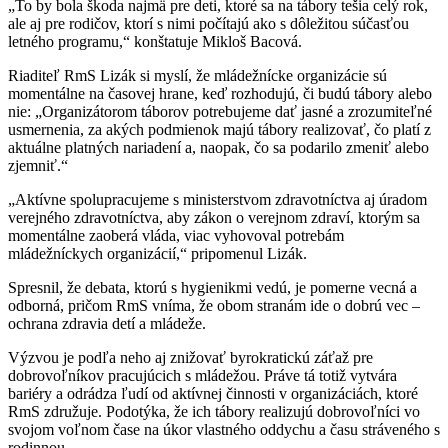
„To by bola škoda najmä pre deti, ktoré sa na tábory tešia celý rok,
ale aj pre rodičov, ktorí s nimi počítajú ako s dôležitou súčasťou
letného programu,“ konštatuje Mikloš Bacová.
Riaditeľ RmS Lizák si myslí, že mládežnícke organizácie sú
momentálne na časovej hrane, keď rozhodujú, či budú tábory alebo
nie: „Organizátorom táborov potrebujeme dať jasné a zrozumiteľné
usmernenia, za akých podmienok majú tábory realizovať, čo platí z
aktuálne platných nariadení a, naopak, čo sa podarilo zmeniť alebo
zjemniť.“
„Aktívne spolupracujeme s ministerstvom zdravotníctva aj úradom
verejného zdravotníctva, aby zákon o verejnom zdraví, ktorým sa
momentálne zaoberá vláda, viac vyhovoval potrebám
mládežníckych organizácií,“ pripomenul Lizák.
Spresnil, že debata, ktorú s hygienikmi vedú, je pomerne vecná a
odborná, pričom RmS vníma, že obom stranám ide o dobrú vec –
ochrana zdravia detí a mládeže.
Výzvou je podľa neho aj znižovať byrokratickú záťaž pre
dobrovoľníkov pracujúcich s mládežou. Práve tá totiž vytvára
bariéry a odrádza ľudí od aktívnej činnosti v organizáciách, ktoré
RmS združuje. Podotýka, že ich tábory realizujú dobrovoľníci vo
svojom voľnom čase na úkor vlastného oddychu a času stráveného s
rodinnou.