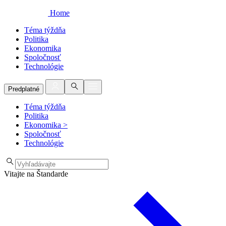
Home
Téma týždňa
Politika
Ekonomika
Spoločnosť
Technológie
Predplatné
Téma týždňa
Politika
Ekonomika
>
Spoločnosť
Technológie
Vitajte na Štandarde