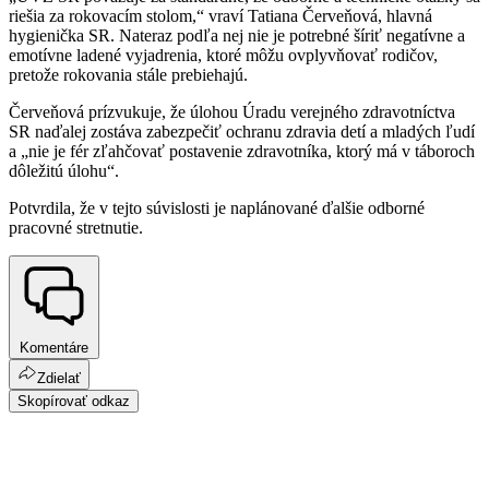
riešia za rokovacím stolom,“ vraví Tatiana Červeňová, hlavná
hygienička SR. Nateraz podľa nej nie je potrebné šíriť negatívne a
emotívne ladené vyjadrenia, ktoré môžu ovplyvňovať rodičov,
pretože rokovania stále prebiehajú.
Červeňová prízvukuje, že úlohou Úradu verejného zdravotníctva
SR naďalej zostáva zabezpečiť ochranu zdravia detí a mladých ľudí
a „nie je fér zľahčovať postavenie zdravotníka, ktorý má v táboroch
dôležitú úlohu“.
Potvrdila, že v tejto súvislosti je naplánované ďalšie odborné
pracovné stretnutie.
Komentáre
Zdielať
Skopírovať odkaz