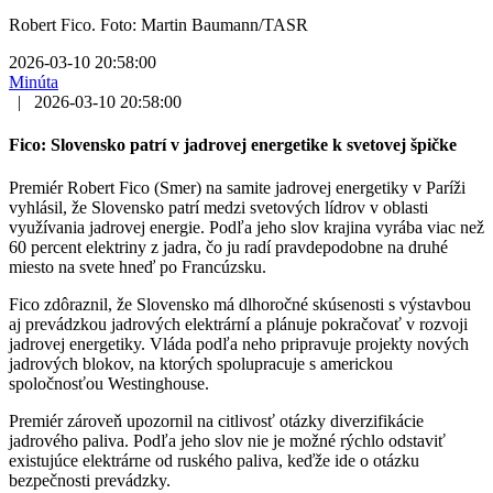
Robert Fico. Foto: Martin Baumann/TASR
2026-03-10 20:58:00
Minúta
|
2026-03-10 20:58:00
Fico: Slovensko patrí v jadrovej energetike k svetovej špičke
Premiér Robert Fico (Smer) na samite jadrovej energetiky v Paríži
vyhlásil, že Slovensko patrí medzi svetových lídrov v oblasti
využívania jadrovej energie. Podľa jeho slov krajina vyrába viac než
60 percent elektriny z jadra, čo ju radí pravdepodobne na druhé
miesto na svete hneď po Francúzsku.
Fico zdôraznil, že Slovensko má dlhoročné skúsenosti s výstavbou
aj prevádzkou jadrových elektrární a plánuje pokračovať v rozvoji
jadrovej energetiky. Vláda podľa neho pripravuje projekty nových
jadrových blokov, na ktorých spolupracuje s americkou
spoločnosťou Westinghouse.
Premiér zároveň upozornil na citlivosť otázky diverzifikácie
jadrového paliva. Podľa jeho slov nie je možné rýchlo odstaviť
existujúce elektrárne od ruského paliva, keďže ide o otázku
bezpečnosti prevádzky.