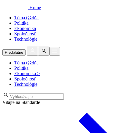
Home
Téma týždňa
Politika
Ekonomika
Spoločnosť
Technológie
Predplatné
Téma týždňa
Politika
Ekonomika
>
Spoločnosť
Technológie
Vitajte na Štandarde