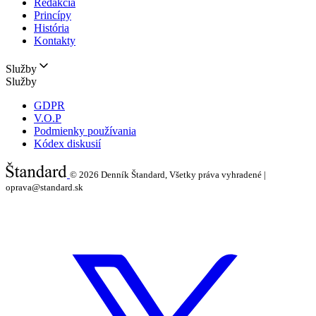
Redakcia
Princípy
História
Kontakty
Služby
Služby
GDPR
V.O.P
Podmienky používania
Kódex diskusií
© 2026
Denník Štandard, Všetky práva vyhradené |
oprava@standard.sk