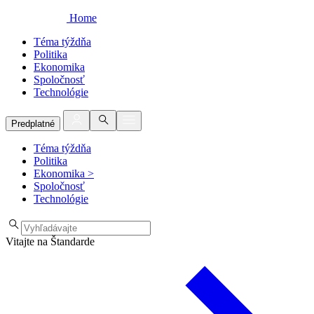
Home
Téma týždňa
Politika
Ekonomika
Spoločnosť
Technológie
Predplatné
Téma týždňa
Politika
Ekonomika
>
Spoločnosť
Technológie
Vitajte na Štandarde