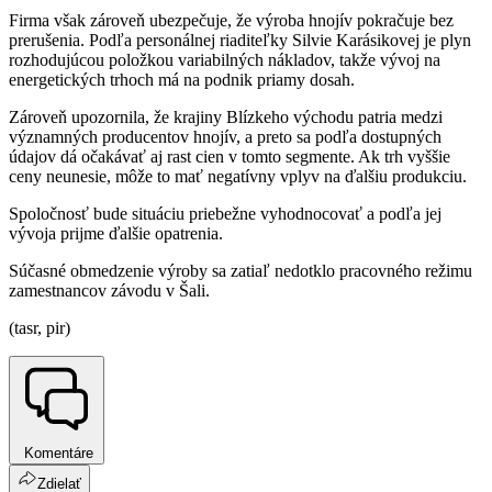
Firma však zároveň ubezpečuje, že výroba hnojív pokračuje bez
prerušenia. Podľa personálnej riaditeľky Silvie Karásikovej je plyn
rozhodujúcou položkou variabilných nákladov, takže vývoj na
energetických trhoch má na podnik priamy dosah.
Zároveň upozornila, že krajiny Blízkeho východu patria medzi
významných producentov hnojív, a preto sa podľa dostupných
údajov dá očakávať aj rast cien v tomto segmente. Ak trh vyššie
ceny neunesie, môže to mať negatívny vplyv na ďalšiu produkciu.
Spoločnosť bude situáciu priebežne vyhodnocovať a podľa jej
vývoja prijme ďalšie opatrenia.
Súčasné obmedzenie výroby sa zatiaľ nedotklo pracovného režimu
zamestnancov závodu v Šali.
(tasr, pir)
Komentáre
Zdielať