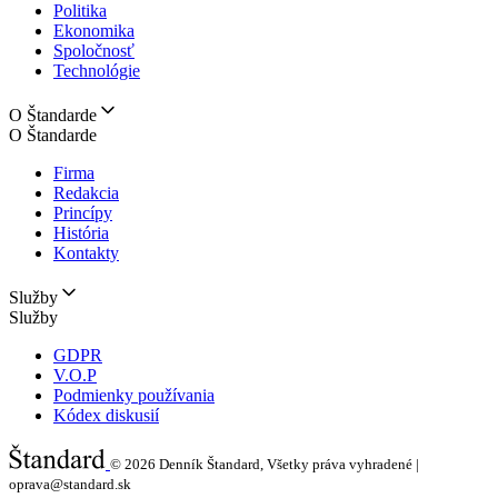
Politika
Ekonomika
Spoločnosť
Technológie
O Štandarde
O Štandarde
Firma
Redakcia
Princípy
História
Kontakty
Služby
Služby
GDPR
V.O.P
Podmienky používania
Kódex diskusií
© 2026
Denník Štandard, Všetky práva vyhradené |
oprava@standard.sk