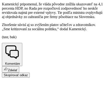
Kamenický pripomenul, že vláda pôvodne znížila ukazovateľ na 4,1
percenta HDP, no Rada pre rozpočtovú zodpovednosť ho neskôr
revidovala najmä pre externé vplyvy. Tie podľa ministra ovplyvňujú
aj objednávky zo zahraničia pre firmy pôsobiace na Slovensku.
Zhoršenie súvisí aj so zvýšením platov učiteľov a zdravotníkov.
„Sme kritizovaní za sociálnu politiku,“ dodal Kamenický.
(tasr, bak)
Komentáre
Zdielať
Skopírovať odkaz