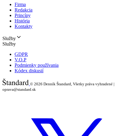
Firma
Redakcia
Princípy
História
Kontakty
Služby
Služby
GDPR
V.O.P
Podmienky používania
Kódex diskusií
© 2026
Denník Štandard, Všetky práva vyhradené |
oprava@standard.sk