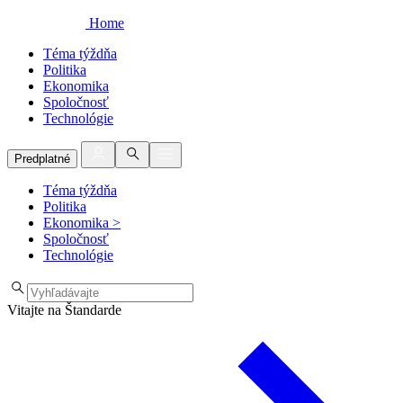
Home
Téma týždňa
Politika
Ekonomika
Spoločnosť
Technológie
Predplatné
Téma týždňa
Politika
Ekonomika
>
Spoločnosť
Technológie
Vitajte na Štandarde