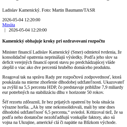
Ladislav Kamenický. Foto: Martin Baumann/TASR
2026-05-04 12:20:00
Minúta
|
2026-05-04 12:20:00
Kamenický obhajuje kroky pri ozdravovaní rozpočtu
Minister financií Ladislav Kamenický (Smer) odmietol tvrdenia, že
konsolidačné opatrenia neprinášajú výsledky. Podľa jeho slov sa
deficit verejných financií oproti stavu po predchádzajúcej vláde
zlepšil o viac ako dve percentá hrubého domáceho produktu.
Reagoval tak na správu Rady pre rozpočtovú zodpovednosť, ktorá
poukázala na mierne zhoršenie dlhodobej udržateľnosti. Ukazovateľ
sa zvýšil na 5,5 percenta HDP, čo predstavuje približne 7,9 miliardy
eur potrebných na stabilizáciu dlhu v horizonte 50 rokov.
Šéf rezortu zdôraznil, že bez prijatých opatrení by bola situácia
výrazne horšia. „Ak by sme nekonsolidovali, mali by sme dnes
dlhodobú udržateľnosť 6,5 percenta,“ uviedol. Kritizoval tiež, že sa
podľa neho dostatočne nezohľadňujú vonkajšie faktory, ako sú
vojna na Ukrajine, americké clá či napätie na Blízkom východe.