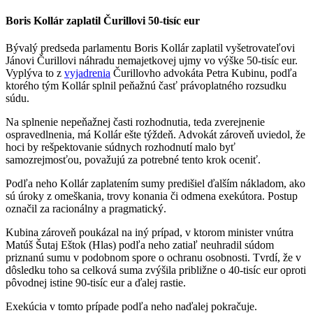
Boris Kollár zaplatil Čurillovi 50-tisíc eur
Bývalý predseda parlamentu Boris Kollár zaplatil vyšetrovateľovi
Jánovi Čurillovi náhradu nemajetkovej ujmy vo výške 50-tisíc eur.
Vyplýva to z
vyjadrenia
Čurillovho advokáta Petra Kubinu, podľa
ktorého tým Kollár splnil peňažnú časť právoplatného rozsudku
súdu.
Na splnenie nepeňažnej časti rozhodnutia, teda zverejnenie
ospravedlnenia, má Kollár ešte týždeň. Advokát zároveň uviedol, že
hoci by rešpektovanie súdnych rozhodnutí malo byť
samozrejmosťou, považujú za potrebné tento krok oceniť.
Podľa neho Kollár zaplatením sumy predišiel ďalším nákladom, ako
sú úroky z omeškania, trovy konania či odmena exekútora. Postup
označil za racionálny a pragmatický.
Kubina zároveň poukázal na iný prípad, v ktorom minister vnútra
Matúš Šutaj Eštok (Hlas) podľa neho zatiaľ neuhradil súdom
priznanú sumu v podobnom spore o ochranu osobnosti. Tvrdí, že v
dôsledku toho sa celková suma zvýšila približne o 40-tisíc eur oproti
pôvodnej istine 90-tisíc eur a ďalej rastie.
Exekúcia v tomto prípade podľa neho naďalej pokračuje.