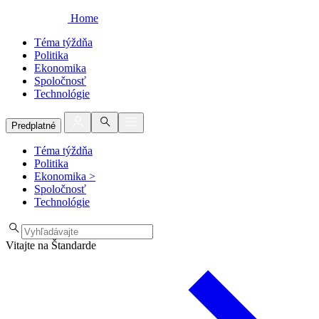
Home
Téma týždňa
Politika
Ekonomika
Spoločnosť
Technológie
Predplatné
Téma týždňa
Politika
Ekonomika
>
Spoločnosť
Technológie
Vitajte na Štandarde