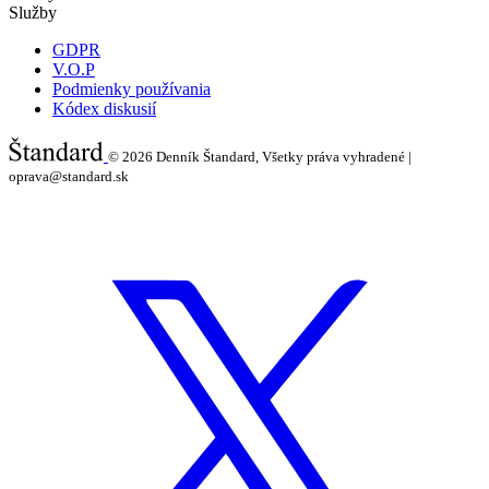
Služby
GDPR
V.O.P
Podmienky používania
Kódex diskusií
© 2026
Denník Štandard, Všetky práva vyhradené |
oprava@standard.sk