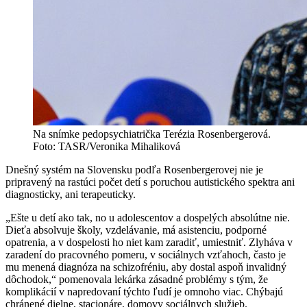
Na snímke pedopsychiatrička Terézia Rosenbergerová.
Foto: TASR/Veronika Mihaliková
Dnešný systém na Slovensku podľa Rosenbergerovej nie je
pripravený na rastúci počet detí s poruchou autistického spektra ani
diagnosticky, ani terapeuticky.
„Ešte u detí ako tak, no u adolescentov a dospelých absolútne nie.
Dieťa absolvuje školy, vzdelávanie, má asistenciu, podporné
opatrenia, a v dospelosti ho niet kam zaradiť, umiestniť. Zlyháva v
zaradení do pracovného pomeru, v sociálnych vzťahoch, často je
mu menená diagnóza na schizofréniu, aby dostal aspoň invalidný
dôchodok,“ pomenovala lekárka zásadné problémy s tým, že
komplikácií v napredovaní týchto ľudí je omnoho viac. Chýbajú
chránené dielne, stacionáre, domovy sociálnych služieb.