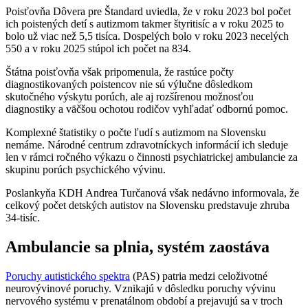
Poisťovňa Dôvera pre Štandard uviedla, že v roku 2023 bol počet
ich poistených detí s autizmom takmer štyritisíc a v roku 2025 to
bolo už viac než 5,5 tisíca. Dospelých bolo v roku 2023 necelých
550 a v roku 2025 stúpol ich počet na 834.
Štátna poisťovňa však pripomenula, že rastúce počty
diagnostikovaných poistencov nie sú výlučne dôsledkom
skutočného výskytu porúch, ale aj rozšírenou možnosťou
diagnostiky a väčšou ochotou rodičov vyhľadať odbornú pomoc.
Komplexné štatistiky o počte ľudí s autizmom na Slovensku
nemáme. Národné centrum zdravotníckych informácií ich sleduje
len v rámci ročného výkazu o činnosti psychiatrickej ambulancie za
skupinu porúch psychického vývinu.
Poslankyňa KDH Andrea Turčanová však nedávno informovala, že
celkový počet detských autistov na Slovensku predstavuje zhruba
34-tisíc.
Ambulancie sa plnia, systém zaostáva
Poruchy autistického spektra
(PAS) patria medzi celoživotné
neurovývinové poruchy. Vznikajú v dôsledku poruchy vývinu
nervového systému v prenatálnom období a prejavujú sa v troch