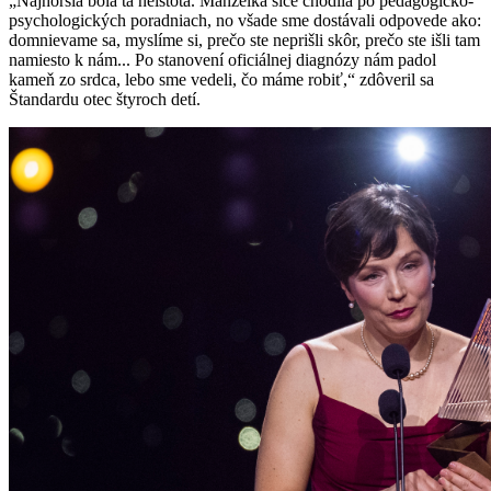
„Najhoršia bola tá neistota. Manželka síce chodila po pedagogicko-
psychologických poradniach, no všade sme dostávali odpovede ako:
domnievame sa, myslíme si, prečo ste neprišli skôr, prečo ste išli tam
namiesto k nám... Po stanovení oficiálnej diagnózy nám padol
kameň zo srdca, lebo sme vedeli, čo máme robiť,“ zdôveril sa
Štandardu otec štyroch detí.