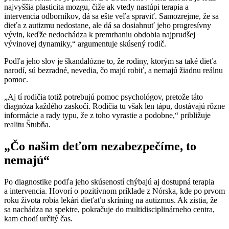
najvyššia plasticita mozgu, čiže ak vtedy nastúpi terapia a
intervencia odborníkov, dá sa ešte veľa spraviť. Samozrejme, že sa
dieťa z autizmu nedostane, ale dá sa dosiahnuť jeho progresívny
vývin, keďže nedochádza k premrhaniu obdobia najprudšej
vývinovej dynamiky,“ argumentuje skúsený rodič.
Podľa jeho slov je škandalózne to, že rodiny, ktorým sa také dieťa
narodí, sú bezradné, nevedia, čo majú robiť, a nemajú žiadnu reálnu
pomoc.
„Aj tí rodičia totiž potrebujú pomoc psychológov, pretože táto
diagnóza každého zaskočí. Rodičia tu však len tápu, dostávajú rôzne
informácie a rady typu, že z toho vyrastie a podobne,“ približuje
realitu Štubňa.
„Čo našim deťom nezabezpečíme, to
nemajú“
Po diagnostike podľa jeho skúseností chýbajú aj dostupná terapia
a intervencia. Hovorí o pozitívnom príklade z Nórska, kde po prvom
roku života robia lekári dieťaťu skríning na autizmus. Ak zistia, že
sa nachádza na spektre, pokračuje do multidisciplinárneho centra,
kam chodí určitý čas.