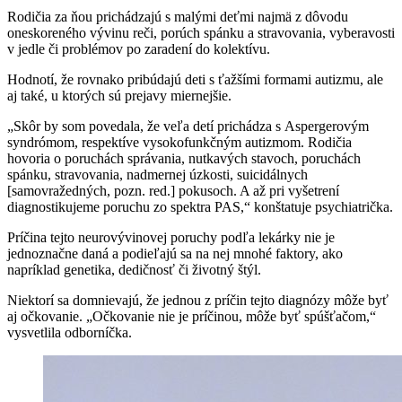
Rodičia za ňou prichádzajú s malými deťmi najmä z dôvodu
oneskoreného vývinu reči, porúch spánku a stravovania, vyberavosti
v jedle či problémov po zaradení do kolektívu.
Hodnotí, že rovnako pribúdajú deti s ťažšími formami autizmu, ale
aj také, u ktorých sú prejavy miernejšie.
„Skôr by som povedala, že veľa detí prichádza s Aspergerovým
syndrómom, respektíve vysokofunkčným autizmom. Rodičia
hovoria o poruchách správania, nutkavých stavoch, poruchách
spánku, stravovania, nadmernej úzkosti, suicidálnych
[samovražedných, pozn. red.] pokusoch. A až pri vyšetrení
diagnostikujeme poruchu zo spektra PAS,“ konštatuje psychiatrička.
Príčina tejto neurovývinovej poruchy podľa lekárky nie je
jednoznačne daná a podieľajú sa na nej mnohé faktory, ako
napríklad genetika, dedičnosť či životný štýl.
Niektorí sa domnievajú, že jednou z príčin tejto diagnózy môže byť
aj očkovanie. „Očkovanie nie je príčinou, môže byť spúšťačom,“
vysvetlila odborníčka.