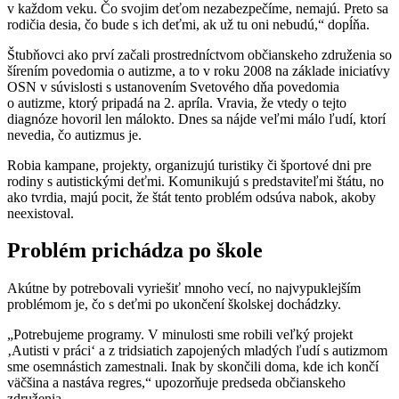
v každom veku. Čo svojim deťom nezabezpečíme, nemajú. Preto sa
rodičia desia, čo bude s ich deťmi, ak už tu oni nebudú,“ dopĺňa.
Štubňovci ako prví začali prostredníctvom občianskeho združenia so
šírením povedomia o autizme, a to v roku 2008 na základe iniciatívy
OSN v súvislosti s ustanovením Svetového dňa povedomia
o autizme, ktorý pripadá na 2. apríla. Vravia, že vtedy o tejto
diagnóze hovoril len málokto. Dnes sa nájde veľmi málo ľudí, ktorí
nevedia, čo autizmus je.
Robia kampane, projekty, organizujú turistiky či športové dni pre
rodiny s autistickými deťmi. Komunikujú s predstaviteľmi štátu, no
ako tvrdia, majú pocit, že štát tento problém odsúva nabok, akoby
neexistoval.
Problém prichádza po škole
Akútne by potrebovali vyriešiť mnoho vecí, no najvypuklejším
problémom je, čo s deťmi po ukončení školskej dochádzky.
„Potrebujeme programy. V minulosti sme robili veľký projekt
‚Autisti v práci‘ a z tridsiatich zapojených mladých ľudí s autizmom
sme osemnástich zamestnali. Inak by skončili doma, kde ich končí
väčšina a nastáva regres,“ upozorňuje predseda občianskeho
združenia.