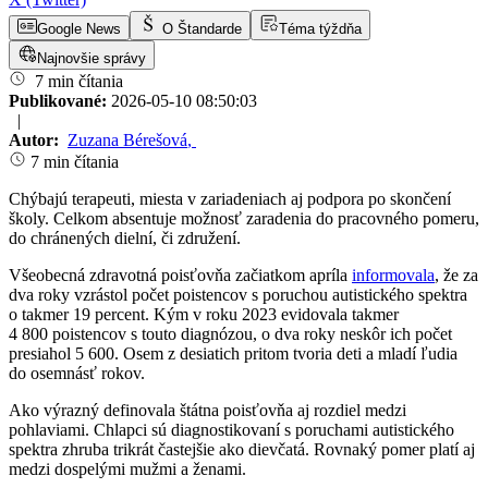
Google News
O Štandarde
Téma týždňa
Najnovšie správy
7 min čítania
Publikované:
2026-05-10 08:50:03
|
Autor:
Zuzana Bérešová
,
7 min čítania
Chýbajú terapeuti, miesta v zariadeniach aj podpora po skončení
školy. Celkom absentuje možnosť zaradenia do pracovného pomeru,
do chránených dielní, či združení.
Všeobecná zdravotná poisťovňa začiatkom apríla
informovala
, že za
dva roky vzrástol počet poistencov s poruchou autistického spektra
o takmer 19 percent. Kým v roku 2023 evidovala takmer
4 800 poistencov s touto diagnózou, o dva roky neskôr ich počet
presiahol 5 600. Osem z desiatich pritom tvoria deti a mladí ľudia
do osemnásť rokov.
Ako výrazný definovala štátna poisťovňa aj rozdiel medzi
pohlaviami. Chlapci sú diagnostikovaní s poruchami autistického
spektra zhruba trikrát častejšie ako dievčatá. Rovnaký pomer platí aj
medzi dospelými mužmi a ženami.