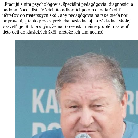
„Pracujú s ním psychológovia, špeciálni pedagógovia, diagnostici a
podobní špecialisti. Všetci títo odborníci potom chodia školiť
učiteľov do materských škôl, aby pedagógovia na také dieťa boli
pripravení, a tento proces prebieha následne aj na základnej škole,“
vysvetľuje Štubňa s tým, že na Slovensku máme problém zaradiť
tieto deti do klasických škôl, pretože ich tam nechcú.