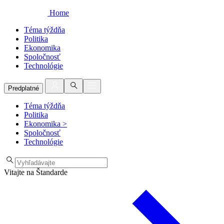
Home
Téma týždňa
Politika
Ekonomika
Spoločnosť
Technológie
Predplatné
Téma týždňa
Politika
Ekonomika
>
Spoločnosť
Technológie
Vitajte na Štandarde