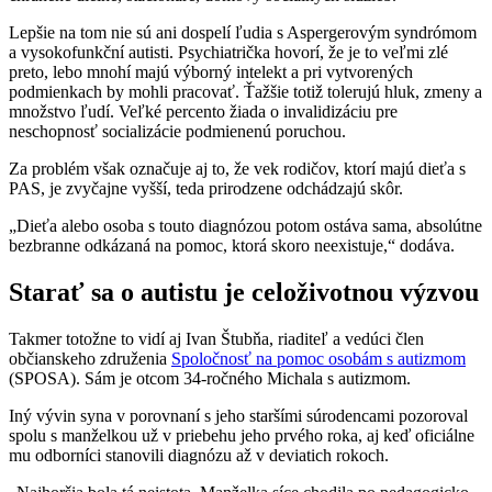
Lepšie na tom nie sú ani dospelí ľudia s Aspergerovým syndrómom
a vysokofunkční autisti. Psychiatrička hovorí, že je to veľmi zlé
preto, lebo mnohí majú výborný intelekt a pri vytvorených
podmienkach by mohli pracovať. Ťažšie totiž tolerujú hluk, zmeny a
množstvo ľudí. Veľké percento žiada o invalidizáciu pre
neschopnosť socializácie podmienenú poruchou.
Za problém však označuje aj to, že vek rodičov, ktorí majú dieťa s
PAS, je zvyčajne vyšší, teda prirodzene odchádzajú skôr.
„Dieťa alebo osoba s touto diagnózou potom ostáva sama, absolútne
bezbranne odkázaná na pomoc, ktorá skoro neexistuje,“ dodáva.
Starať sa o autistu je celoživotnou výzvou
Takmer totožne to vidí aj Ivan Štubňa, riaditeľ a vedúci člen
občianskeho združenia
Spoločnosť na pomoc osobám s autizmom
(SPOSA). Sám je otcom 34-ročného Michala s autizmom.
Iný vývin syna v porovnaní s jeho staršími súrodencami pozoroval
spolu s manželkou už v priebehu jeho prvého roka, aj keď oficiálne
mu odborníci stanovili diagnózu až v deviatich rokoch.