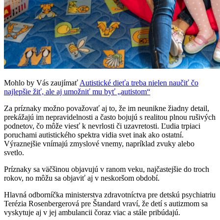
Mohlo by Vás zaujímať
Autistické dieťa treba nielen naučiť čo
najlepšie žiť, ale aj umožniť mu byť „autistom“
Za príznaky možno považovať aj to, že im neunikne žiadny detail,
prekážajú im nepravidelnosti a často bojujú s realitou plnou rušivých
podnetov, čo môže viesť k nevrlosti či uzavretosti. Ľudia trpiaci
poruchami autistického spektra vidia svet inak ako ostatní.
Výraznejšie vnímajú zmyslové vnemy, napríklad zvuky alebo
svetlo.
Príznaky sa väčšinou objavujú v ranom veku, najčastejšie do troch
rokov, no môžu sa objaviť aj v neskoršom období.
Hlavná odborníčka ministerstva zdravotníctva pre detskú psychiatriu
Terézia Rosenbergerová pre Štandard vraví, že detí s autizmom sa
vyskytuje aj v jej ambulancii čoraz viac a stále pribúdajú.