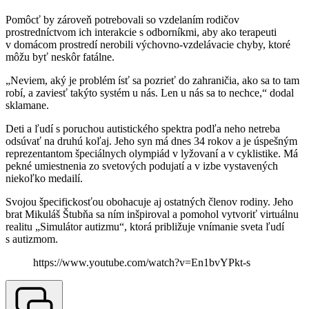
Pomôcť by zároveň potrebovali so vzdelaním rodičov
prostredníctvom ich interakcie s odborníkmi, aby ako terapeuti
v domácom prostredí nerobili výchovno-vzdelávacie chyby, ktoré
môžu byť neskôr fatálne.
„Neviem, aký je problém ísť sa pozrieť do zahraničia, ako sa to tam
robí, a zaviesť takýto systém u nás. Len u nás sa to nechce,“ dodal
sklamane.
Deti a ľudí s poruchou autistického spektra podľa neho netreba
odsúvať na druhú koľaj. Jeho syn má dnes 34 rokov a je úspešným
reprezentantom špeciálnych olympiád v lyžovaní a v cyklistike. Má
pekné umiestnenia zo svetových podujatí a v izbe vystavených
niekoľko medailí.
Svojou špecifickosťou obohacuje aj ostatných členov rodiny. Jeho
brat Mikuláš Štubňa sa ním inšpiroval a pomohol vytvoriť virtuálnu
realitu „Simulátor autizmu“, ktorá približuje vnímanie sveta ľudí
s autizmom.
https://www.youtube.com/watch?v=En1bvYPkt-s