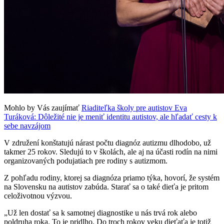
Mohlo by Vás zaujímať
Riaditeľka školy pre autistov Eva
Turáková: Dôležité nie je meniť identitu autistov, ale hľadať cesty k
sebe navzájom
V združení konštatujú nárast počtu diagnóz autizmu dlhodobo, už
takmer 25 rokov. Sledujú to v školách, ale aj na účasti rodín na nimi
organizovaných podujatiach pre rodiny s autizmom.
Z pohľadu rodiny, ktorej sa diagnóza priamo týka, hovorí, že systém
na Slovensku na autistov zabúda. Starať sa o také dieťa je pritom
celoživotnou výzvou.
„Už len dostať sa k samotnej diagnostike u nás trvá rok alebo
poldruha roka. To je pridlho. Do troch rokov veku dieťaťa je totiž